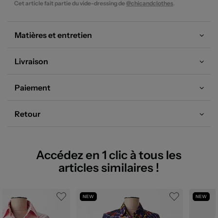
Cet article fait partie du vide-dressing de
@chicandclothes
.
Matières et entretien
Livraison
Paiement
Retour
Accédez en 1 clic à tous les
articles similaires !
NEW
NEW