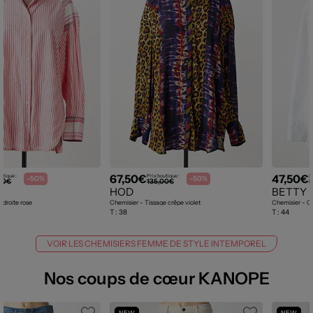
67,50€
47,50€
utique :
Prix boutique :
P
-50%
-50%
00€
135,00€
9
HOD
BETTY 
 droite rose
Chemisier - Tissage crêpe violet
Chemisier - Co
T :
38
T :
44
VOIR LES CHEMISIERS FEMME DE STYLE INTEMPOREL
Nos coups de cœur KANOPE
NEW
NEW