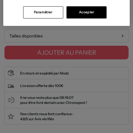
État: Très bon état
En savoir plus
Paramétrer
Accepter
Guide des tailles
Tailles disponibles
AJOUTER AU PANIER
En stock et expédié par Modz
Livraison offerte dès 100€
Il ne vous reste plus que
08:16:07
pour être livré demain avec Chronopost !
Nos clients nous font confiance :
4.6/5 sur Avis vérifiés