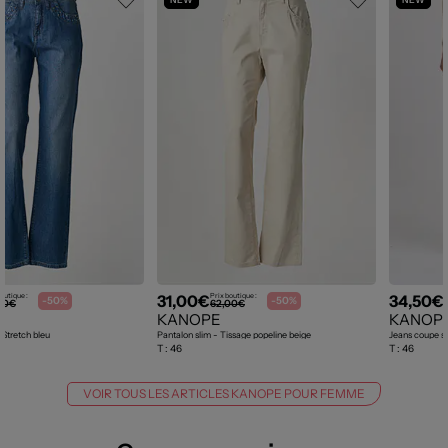
31,00€
34,50€
outique :
Prix boutique :
P
-50%
-50%
00€
62,00€
KANOPE
KANOP
 Stretch bleu
Pantalon slim - Tissage popeline beige
Jeans coupe sl
T :
46
T :
46
VOIR TOUS LES ARTICLES KANOPE POUR FEMME