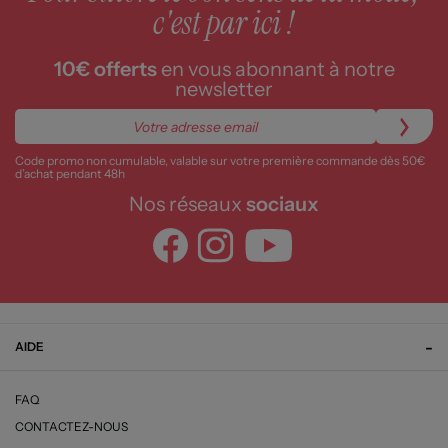
c'est par ici !
10€ offerts
en vous abonnant à notre
newsletter
Code promo non cumulable, valable sur votre première commande dès 50€
d’achat pendant 48h
Nos réseaux
sociaux
AIDE
FAQ
CONTACTEZ-NOUS