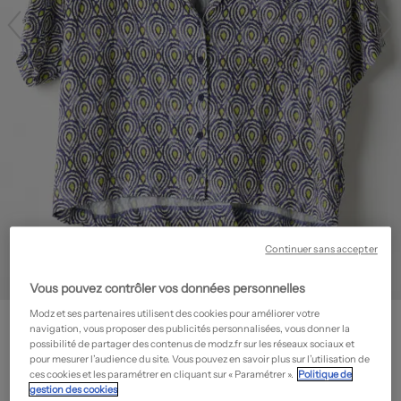
Continuer sans accepter
Vous pouvez contrôler vos données personnelles
Modz et ses partenaires utilisent des cookies pour améliorer votre
KANOPE
navigation, vous proposer des publicités personnalisées, vous donner la
Chemisier - Imprimé fantaisie
- Seconde main
possibilité de partager des contenus de modz.fr sur les réseaux sociaux et
pour mesurer l’audience du site. Vous pouvez en savoir plus sur l’utilisation de
21,90€
ces cookies et les paramétrer en cliquant sur « Paramétrer ».
Politique de
gestion des cookies
-70%
Prix neuf estimé :
73,00€
?