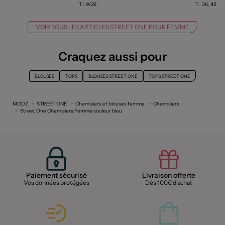
T :
W26
T :
36, 42
VOIR TOUS LES ARTICLES STREET ONE POUR FEMME
Craquez aussi pour
BLOUSES
TOPS
BLOUSES STREET ONE
TOPS STREET ONE
MODZ
STREET ONE
Chemisiers et blouses femme
Chemisiers
Street One Chemisiers Femme couleur bleu
Paiement sécurisé
Livraison offerte
Vos données protégées
Dès 100€ d'achat