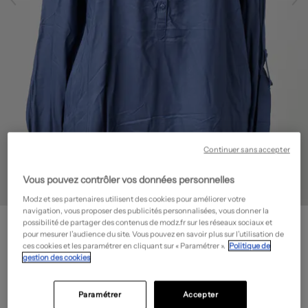
Continuer sans accepter
Vous pouvez contrôler vos données personnelles
Modz et ses partenaires utilisent des cookies pour améliorer votre
navigation, vous proposer des publicités personnalisées, vous donner la
STREET ONE
possibilité de partager des contenus de modz.fr sur les réseaux sociaux et
Chemisier
- Outlet
pour mesurer l’audience du site. Vous pouvez en savoir plus sur l’utilisation de
ces cookies et les paramétrer en cliquant sur « Paramétrer ».
Politique de
15,00€
gestion des cookies
-50%
Prix boutique :
29,99€
?
Paramétrer
Accepter
Guide des tailles