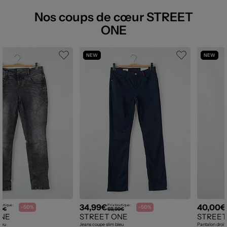
Nos coups de cœur STREET
ONE
NEW
NEW
34,99€
40,00€
outique :
Prix boutique :
-50%
-50%
99€
69,99€
ONE
STREET ONE
STREET
leu
Jeans coupe slim bleu
Pantalon droit 