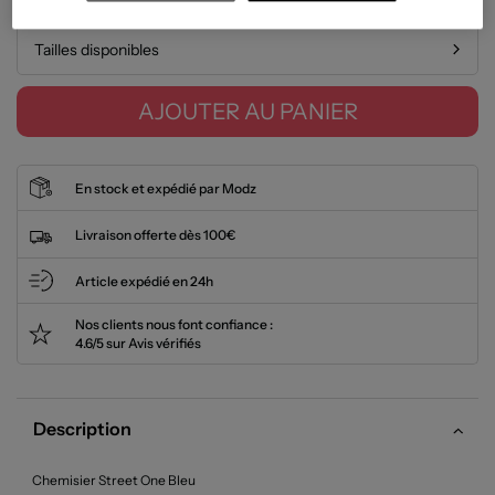
Tailles disponibles
AJOUTER AU PANIER
En stock et expédié par Modz
Livraison offerte dès 100€
Article expédié en 24h
Nos clients nous font confiance :
4.6/5 sur Avis vérifiés
Description
Chemisier Street One Bleu