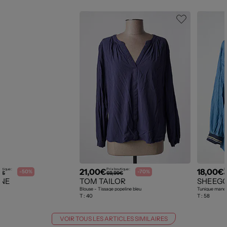
21,00€
18,00€
utique :
Prix boutique :
P
-50%
-70%
9€
69,99€
5
ONE
TOM TAILOR
SHEEG
Blouse - Tissage popeline bleu
T :
40
T :
58
VOIR TOUS LES ARTICLES SIMILAIRES