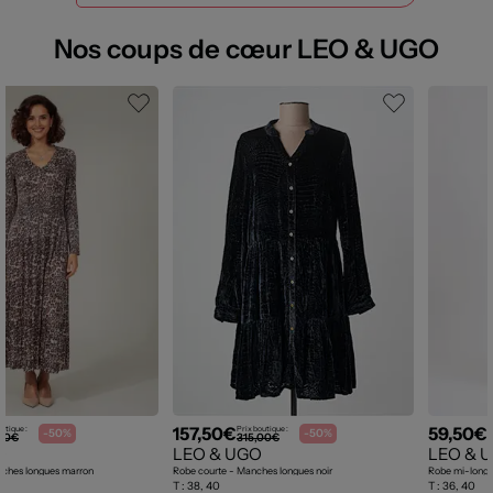
Nos coups de cœur LEO & UGO
157,50€
59,50€
utique :
Prix boutique :
P
-50%
-50%
,00€
315,00€
O
LEO & UGO
LEO & 
nches longues marron
Robe courte - Manches longues noir
Robe mi-longu
T :
38, 40
T :
36, 40