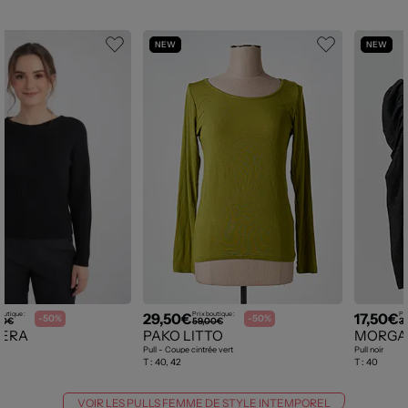
NEW
NEW
29,50€
17,50€
outique :
Prix boutique :
Pri
-50%
-50%
00€
59,00€
3
BERA
PAKO LITTO
MORGA
Pull - Coupe cintrée vert
Pull noir
T :
40, 42
T :
40
VOIR LES PULLS FEMME DE STYLE INTEMPOREL