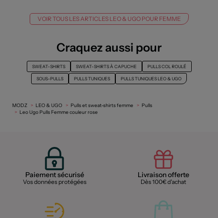
VOIR TOUS LES ARTICLES LEO & UGO POUR FEMME
Craquez aussi pour
SWEAT-SHIRTS
SWEAT-SHIRTS À CAPUCHE
PULLS COL ROULÉ
SOUS-PULLS
PULLS TUNIQUES
PULLS TUNIQUES LEO & UGO
MODZ
LEO & UGO
Pulls et sweat-shirts femme
Pulls
Leo Ugo Pulls Femme couleur rose
Paiement sécurisé
Livraison offerte
Vos données protégées
Dès 100€ d'achat