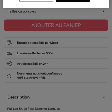
Tailles disponibles
AJOUTER AU PANIER
En stock et expédié par Modz
Livraison offerte dès 100€
Article expédié en 24h
Nos clients nous font confiance :
4.6/5 sur Avis vérifiés
Description
Pull Leo & Ugo Rose Manches Longues