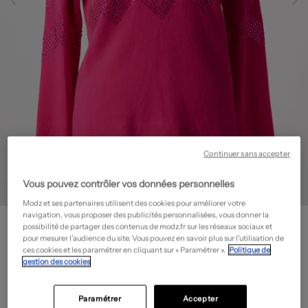
Continuer sans accepter
Vous pouvez contrôler vos données personnelles
Modz et ses partenaires utilisent des cookies pour améliorer votre
navigation, vous proposer des publicités personnalisées, vous donner la
LEO & UGO
possibilité de partager des contenus de modz.fr sur les réseaux sociaux et
Pull - Coupe cintrée
- Outlet
pour mesurer l’audience du site. Vous pouvez en savoir plus sur l’utilisation de
ces cookies et les paramétrer en cliquant sur « Paramétrer ».
Politique de
38,70€
gestion des cookies
-70%
Prix boutique :
129,00€
?
Paramétrer
Accepter
Guide des tailles