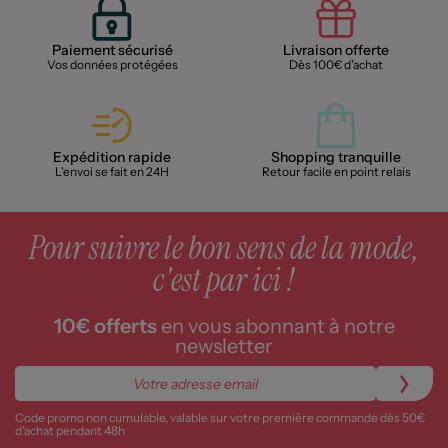
Paiement sécurisé
Livraison offerte
Vos données protégées
Dès 100€ d'achat
Expédition rapide
Shopping tranquille
L'envoi se fait en 24H
Retour facile en point relais
Pour suivre le bon sens de la mode,
c'est par ici !
10€ offerts
en vous abonnant à notre
newsletter
Code promo non cumulable, valable sur votre première commande dès 50€
d’achat pendant 48h