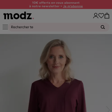
10€ offerts en vous abonnant
à notre newsletter >
Je m'abonne