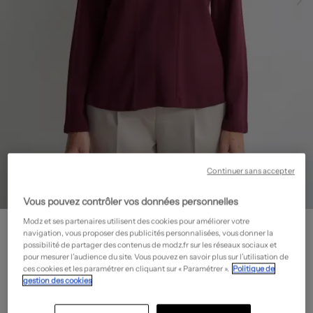
Continuer sans accepter
Vous pouvez contrôler vos données personnelles
MERI & ESCA
Modz et ses partenaires utilisent des cookies pour améliorer votre
navigation, vous proposer des publicités personnalisées, vous donner la
Pull - Coupe cintrée
- Outlet
possibilité de partager des contenus de modz.fr sur les réseaux sociaux et
pour mesurer l’audience du site. Vous pouvez en savoir plus sur l’utilisation de
27,50€
ces cookies et les paramétrer en cliquant sur « Paramétrer ».
Politique de
-50%
gestion des cookies
Prix boutique :
55,00€
?
Guide des tailles