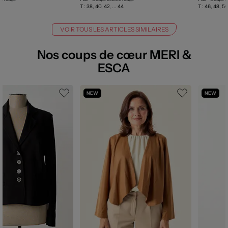
T :
38, 40, 42, ... 44
T :
46, 48, 50,
VOIR TOUS LES ARTICLES SIMILAIRES
Nos coups de cœur MERI &
ESCA
NEW
NEW