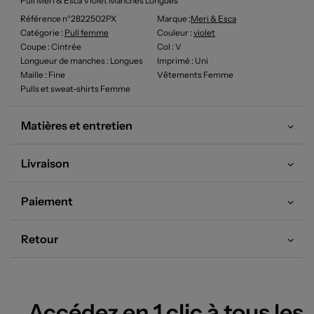
Pull Meri & Esca Violet Manches Longues
Référence n°2822502PX
Marque :
Meri & Esca
Catégorie :
Pull femme
Couleur
:
violet
Coupe
: Cintrée
Col
: V
Longueur de manches
: Longues
Imprimé
: Uni
Maille
: Fine
Vêtements Femme
Pulls et sweat-shirts Femme
Matières et entretien
Livraison
Paiement
Retour
Accédez en 1 clic à tous les