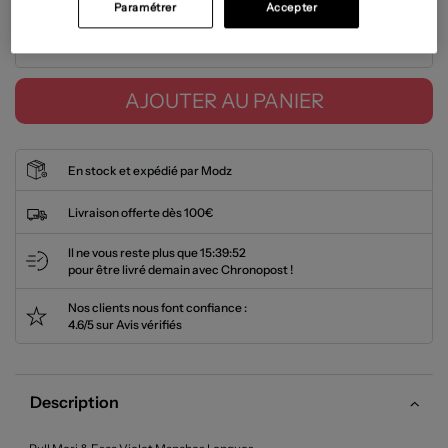
Paramétrer
Accepter
Tailles disponibles
AJOUTER AU PANIER
En stock et expédié par Modz
Livraison offerte dès 100€
Il ne vous reste plus que
15:39:52
pour être livré demain avec Chronopost !
Nos clients nous font confiance :
4.6/5 sur Avis vérifiés
Description