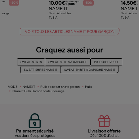
10,00€
14,50€
ique :
Prix boutique :
Pr
-50%
-50%
19,99€
2
NAME IT
NAME I
rt rouge
Short de bain bleu
Short de bain 
T :
8 A
T :
9 A
VOIR TOUS LES ARTICLES NAME IT POUR GARÇON
Craquez aussi pour
SWEAT-SHIRTS
SWEAT-SHIRTS À CAPUCHE
PULLS COL ROULÉ
SWEAT-SHIRTS NAME IT
SWEAT-SHIRTS À CAPUCHE NAME IT
MODZ
NAME IT
Pulls et sweat-shirts garcon
Pulls
Name It Pulls Garcon couleur orange
Paiement sécurisé
Livraison offerte
Vos données protégées
Dès 100€ d'achat