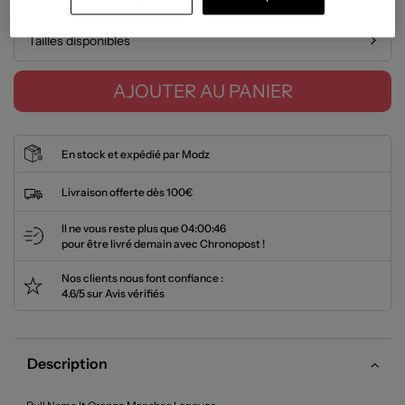
Tailles disponibles
AJOUTER AU PANIER
En stock et expédié par Modz
Livraison offerte dès 100€
Il ne vous reste plus que
04:00:46
pour être livré demain avec Chronopost !
Nos clients nous font confiance :
4.6/5 sur Avis vérifiés
Description