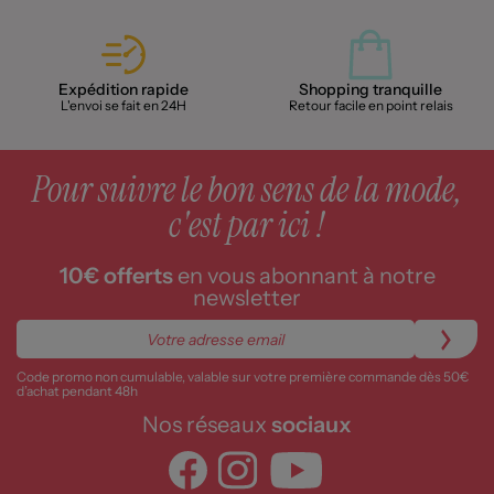
Expédition rapide
Shopping tranquille
L'envoi se fait en 24H
Retour facile en point relais
Pour suivre le bon sens de la mode,
c'est par ici !
10€ offerts
en vous abonnant à notre
newsletter
Code promo non cumulable, valable sur votre première commande dès 50€
d’achat pendant 48h
Nos réseaux
sociaux