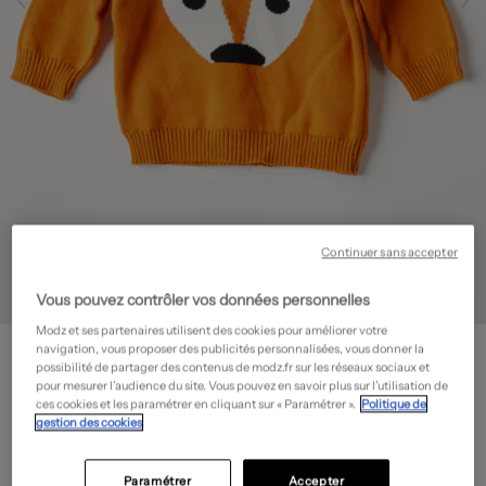
Continuer sans accepter
Vous pouvez contrôler vos données personnelles
Modz et ses partenaires utilisent des cookies pour améliorer votre
NAME IT
navigation, vous proposer des publicités personnalisées, vous donner la
Pull - Stretch
- Outlet
possibilité de partager des contenus de modz.fr sur les réseaux sociaux et
pour mesurer l’audience du site. Vous pouvez en savoir plus sur l’utilisation de
10,00€
ces cookies et les paramétrer en cliquant sur « Paramétrer ».
Politique de
gestion des cookies
-60%
Prix boutique :
24,99€
?
Guide des tailles
Paramétrer
Accepter