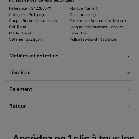
Pull Name It Orange Manches Longues
Référence n°2422868PX
Marque :
Name It
Catégorie :
Pull garçon
Couleur
:
orange
Coupe
: Resserrée sur le bas
Fermeture
: Boutonnée à l'épaule
Col
: Rond
Longueur de manches
: Longues
Maille
: Tricot
Label
: Bio
Vêtements Garçon
Pulls et sweat-shirts Garçon
Matières et entretien
Livraison
Paiement
Retour
Accédez en 1 clic à tous les