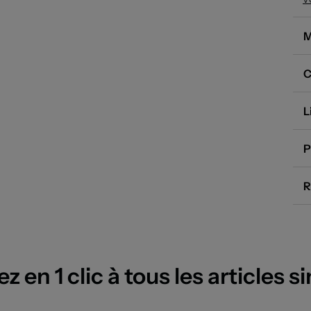
l’
ne
M
C
L
P
R
 en 1 clic à tous les articles si