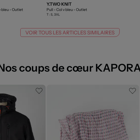
Y.TWO KNIT
e bleu
- Outlet
Pull - Col v bleu
- Outlet
T :
S, 3XL
VOIR TOUS LES ARTICLES SIMILAIRES
Nos coups de cœur KAPOR