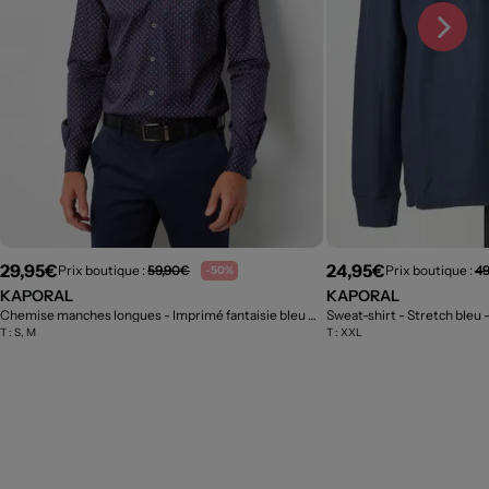
29,95€
24,95€
Prix boutique :
59,90€
Prix boutique :
49
-50%
KAPORAL
KAPORAL
Chemise manches longues - Imprimé fantaisie bleu
- Outlet
Sweat-shirt - Stretch bleu
T :
S, M
T :
XXL