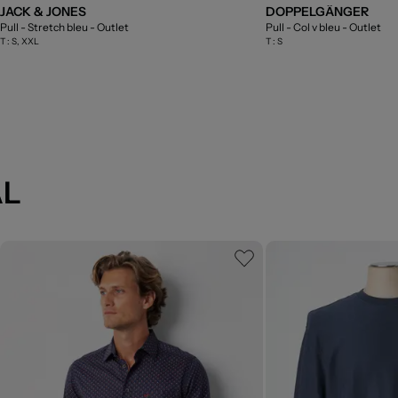
JACK & JONES
DOPPELGÄNGER
Pull - Stretch bleu
- Outlet
Pull - Col v bleu
- Outlet
T :
S, XXL
T :
S
AL