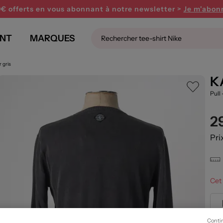
0€ offerts en vous abonnant
à notre newsletter >
Je m'abon
NT
MARQUES
 gris
K
Pull 
2
Pri
Cet 
Conti