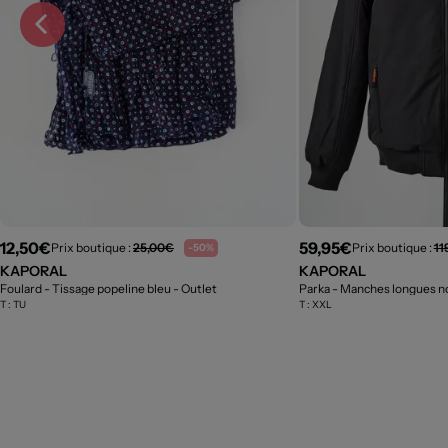
12,50€
59,95€
Prix boutique :
25,00€
Prix boutique :
11
-50%
KAPORAL
KAPORAL
Foulard - Tissage popeline bleu
- Outlet
Parka - Manches longues n
T :
TU
T :
XXL