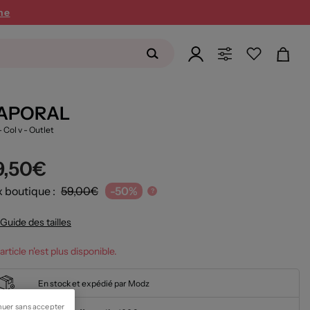
ne
APORAL
- Col v
- Outlet
9,50€
x boutique :
59,00€
-50%
?
Guide des tailles
article n'est plus disponible.
En stock et expédié par Modz
nuer sans accepter