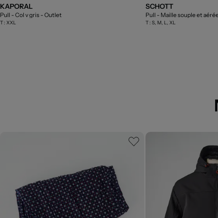
KAPORAL
SCHOTT
Pull - Col v gris
- Outlet
Pull - Maille souple et aéré
T :
XXL
T :
S, M, L, XL