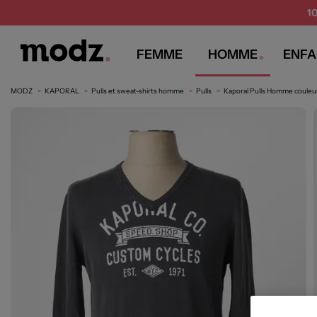
1
FEMME
HOMME
ENFA
MODZ
KAPORAL
Pulls et sweat-shirts homme
Pulls
Kaporal Pulls Homme couleur