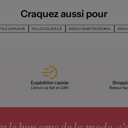
Craquez aussi pour
TS À CAPUCHE
PULLS COL ROULÉ
SWEAT-SHIRTS KAPORAL
SWEAT
Expédition rapide
Shoppin
L'envoi se fait en 24H
Retour faci
 le bon sens de la mode, c'e