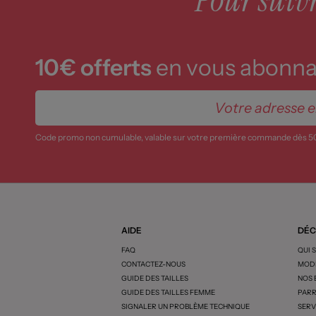
10€ offerts
en vous abonnan
Code promo non cumulable, valable sur votre première commande dès 5
AIDE
DÉC
FAQ
QUI 
CONTACTEZ-NOUS
MODE
GUIDE DES TAILLES
NOS
GUIDE DES TAILLES FEMME
PARR
SIGNALER UN PROBLÈME TECHNIQUE
SERV