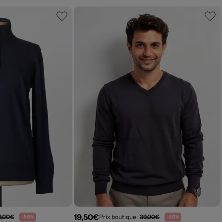
19,50€
9,00€
Prix boutique :
39,00€
-50%
-50%