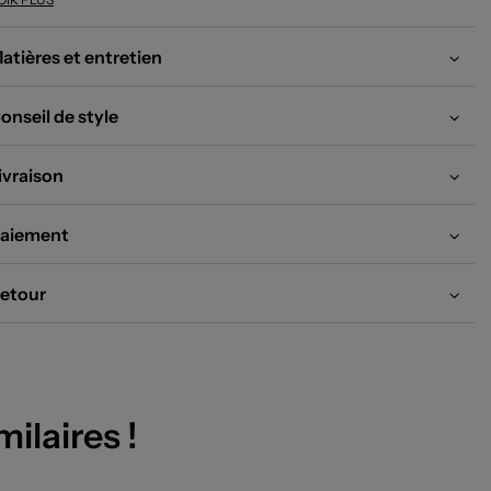
occasion idéale de profiter d’une pièce stylée de grande marque à petit prix, à
 pas manquer pour compléter votre dressing avec une valeur sûre.
atières et entretien
onseil de style
ivraison
aiement
etour
milaires !