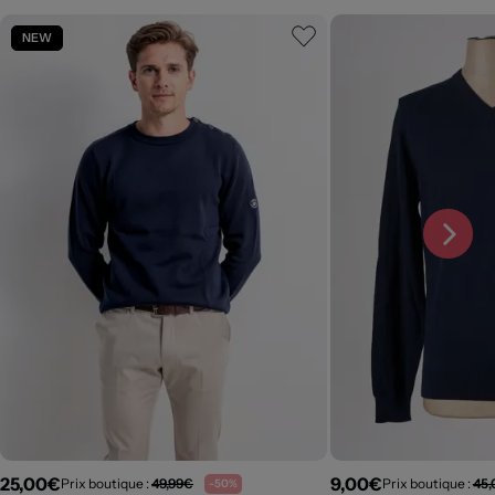
NEW
25,00€
9,00€
Prix boutique :
49,99€
Prix boutique :
45
-50%