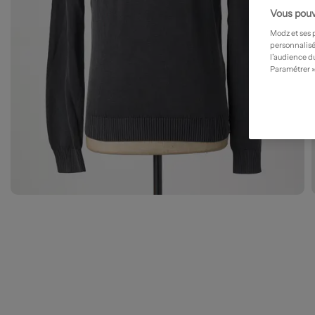
Vous pouv
Modz et ses 
personnalisé
l’audience du
Paramétrer »