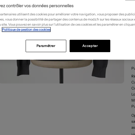
ez contrôler vos données personnelles
partenaires utilisent des cookies pour améliorer votre navigation, vous proposer des public
es, vous donner la possibilité de partager des contenus de modz.fr sur les réseaux sociaux
 site. Vous pouvez en savoir plus sur l’utilisation de ces cookies et les paramétrer en cliquan
.
Politique de gestion des cookies
Paramétrer
Accepter
D
Pu
R
Ca
C
L
Ma
Pu
Op
sa
as
la
V