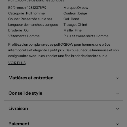
Pull Oxbow Beige Manches Longues
Référence n°2812376PX
Marque :
Oxbow
Catégorie :
Pull homme
Couleur
:
beige
Coupe
: Resserrée sur le bas
Col
: Rond
Longueur de manches
: Longues
Tissage
: Chiné
Broderie
: Oui
Maille
: Fine
Vêtements Homme
Pulls et sweat-shirts Homme
Profitez d’un bon plan avec ce pull OXBOW pour homme, une pièce
intemporelle et élégante à petit prix. Sa couleur écrue lumineuse et son
design sobre avec un col rond et une fine broderie discrète sur la
poitrine en font un indispensable facile à porter au quotidien, que ce soit
VOIR PLUS
pour un look décontracté ou plus habillé, tout en réalisant de belles
économies sur une marque de qualité.
Matières et entretien
Conseil de style
Livraison
Paiement