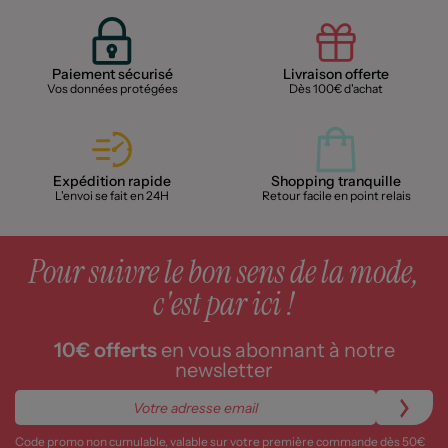
Paiement sécurisé
Livraison offerte
Vos données protégées
Dès 100€ d'achat
Expédition rapide
Shopping tranquille
L'envoi se fait en 24H
Retour facile en point relais
Pour suivre le bon sens de la mode,
c'est par ici !
10€ offerts
en vous abonnant à notre
newsletter
Code promo non cumulable, valable sur votre première commande dès 50€