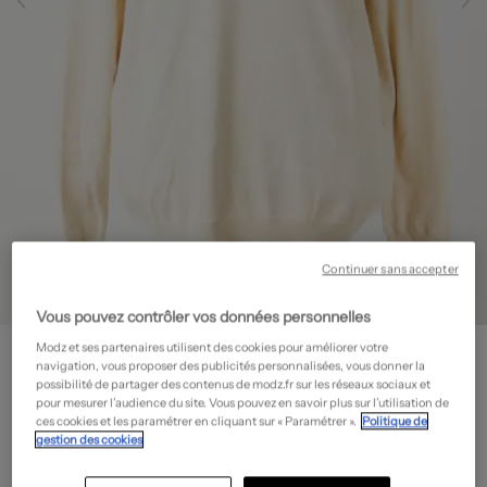
Continuer sans accepter
Vous pouvez contrôler vos données personnelles
OXBOW
Modz et ses partenaires utilisent des cookies pour améliorer votre
navigation, vous proposer des publicités personnalisées, vous donner la
Pull - Stretch
- Outlet
possibilité de partager des contenus de modz.fr sur les réseaux sociaux et
30,00€
pour mesurer l’audience du site. Vous pouvez en savoir plus sur l’utilisation de
ces cookies et les paramétrer en cliquant sur « Paramétrer ».
Politique de
-50%
Prix boutique :
59,99€
?
gestion des cookies
Guide des tailles