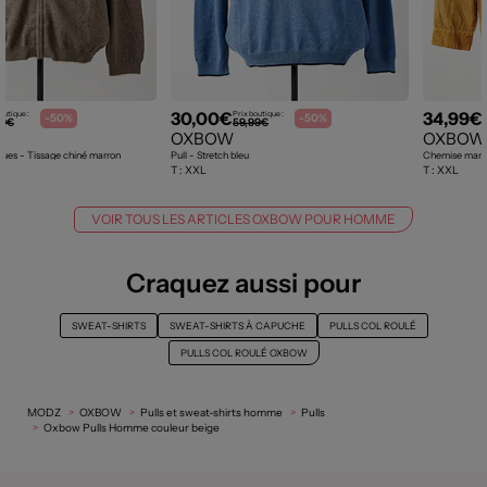
30,00€
34,99€
outique :
Prix boutique :
P
-50%
-50%
99€
59,99€
OXBOW
OXBOW
gues - Tissage chiné marron
Pull - Stretch bleu
Chemise manch
T :
XXL
T :
XXL
VOIR TOUS LES ARTICLES OXBOW POUR HOMME
Craquez aussi pour
SWEAT-SHIRTS
SWEAT-SHIRTS À CAPUCHE
PULLS COL ROULÉ
PULLS COL ROULÉ OXBOW
MODZ
OXBOW
Pulls et sweat-shirts homme
Pulls
Oxbow Pulls Homme couleur beige