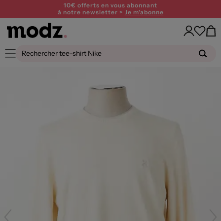
10€ offerts en vous abonnant
à notre newsletter >
Je m'abonne