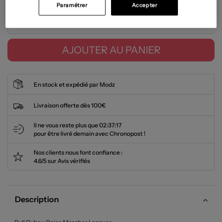
Paramétrer
Accepter
Tailles disponibles
AJOUTER AU PANIER
En stock et expédié par Modz
Livraison offerte dès 100€
Il ne vous reste plus que
02:37:17
pour être livré demain avec Chronopost !
Nos clients nous font confiance :
4.6/5 sur Avis vérifiés
Description