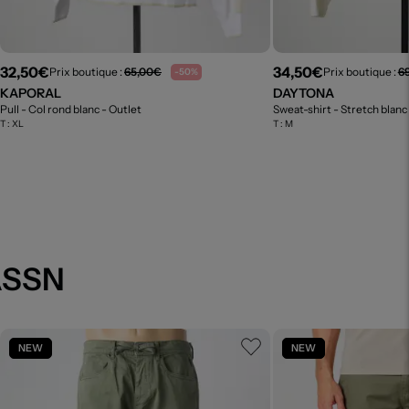
32,50€
34,50€
Prix boutique :
65,00€
Prix boutique :
6
-50%
KAPORAL
DAYTONA
Pull - Col rond blanc
- Outlet
Sweat-shirt - Stretch blanc
T :
XL
T :
M
ASSN
NEW
NEW