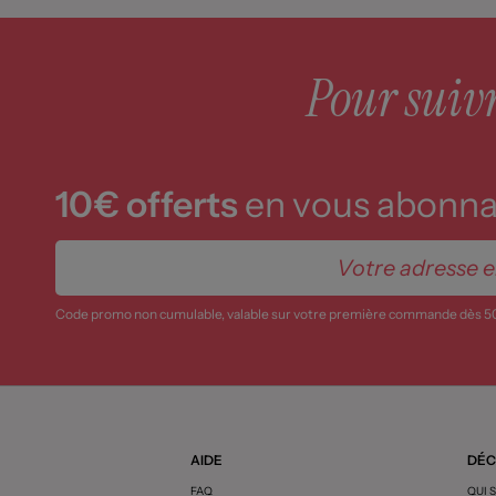
Pour suivre
10€ offerts
en vous abonnan
Code promo non cumulable, valable sur votre première commande dès 5
AIDE
DÉC
FAQ
QUI 