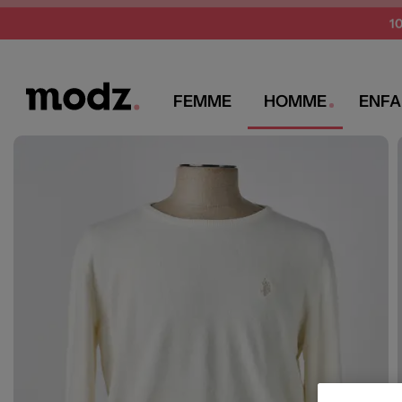
SUMMER 
1
FEMME
HOMME
ENFA
MODZ
U.S. POLO ASSN
Pulls et sweat-shirts homme
Pulls
U S Polo Assn Pulls H