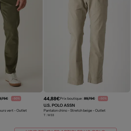
44,88€
9,75€
Prix boutique :
89,75€
-50%
-50%
U.S. POLO ASSN
ours vert
- Outlet
Pantalon chino - Stretch beige
- Outlet
T :
W33