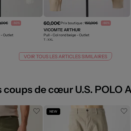
60,00€
9,00€
Prix boutique :
150,00€
-50%
-60%
VICOMTE ARTHUR
e
- Outlet
Pull - Col rond beige
- Outlet
T :
XXL
VOIR TOUS LES ARTICLES SIMILAIRES
 coups de cœur U.S. POLO 
NEW