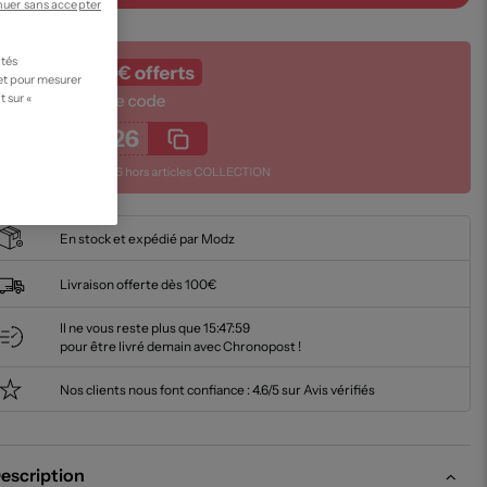
nuer sans accepter
ités
 et pour mesurer
t sur «
En stock et expédié par Modz
Livraison offerte dès 100€
Il ne vous reste plus que
15:47:58
pour être livré demain avec Chronopost !
Nos clients nous font confiance :
4.6/5 sur Avis vérifiés
escription