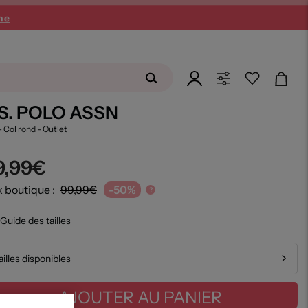
SUMMER26
ne
.S. POLO ASSN
 - Col rond
- Outlet
9,99€
x boutique :
99,99€
-50%
?
Guide des tailles
ailles disponibles
AJOUTER AU PANIER