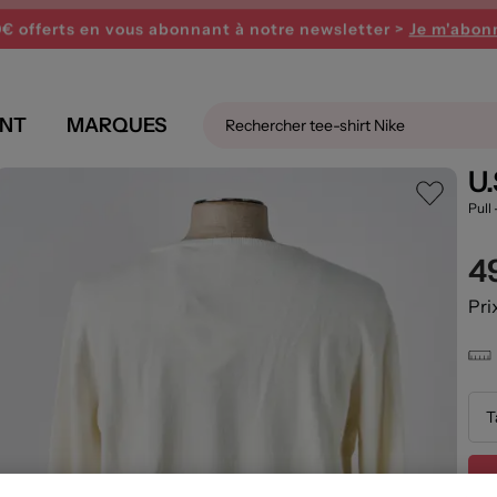
PARTY ! Profitez de 15€ offerts dès 120€ avec le code 
0€ offerts en vous abonnant
à notre newsletter >
Je m'abon
NT
MARQUES
omme couleur beige
U
Pull
4
Pri
T