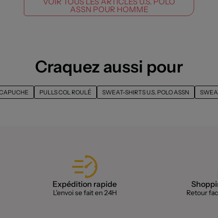
VOIR TOUS LES ARTICLES U.S. POLO
ASSN POUR HOMME
Craquez aussi pour
 CAPUCHE
PULLS COL ROULÉ
SWEAT-SHIRTS U.S. POLO ASSN
SWEAT
Expédition rapide
Shoppin
L'envoi se fait en 24H
Retour faci