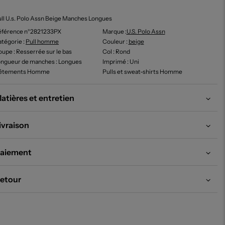
ll U.s. Polo Assn Beige Manches Longues
éférence n°2821233PX
Marque :
U.s. Polo Assn
tégorie :
Pull homme
Couleur
:
beige
oupe
: Resserrée sur le bas
Col
: Rond
ongueur de manches
: Longues
Imprimé
: Uni
êtements Homme
Pulls et sweat-shirts Homme
atières et entretien
ivraison
aiement
etour