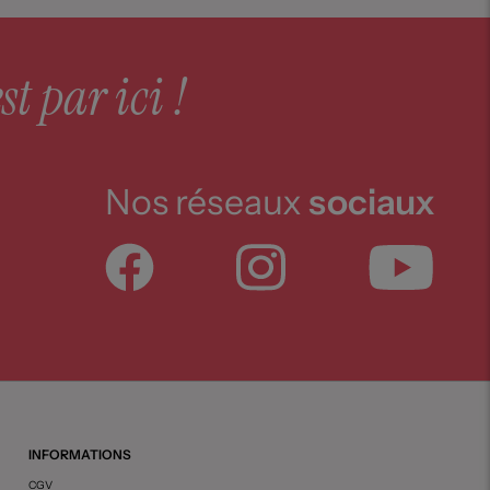
st par ici !
Nos réseaux
sociaux
INFORMATIONS
CGV