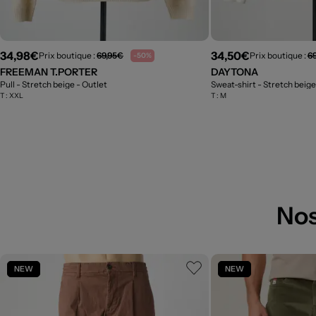
34,98€
34,50€
Prix boutique :
69,95€
Prix boutique :
6
-50%
FREEMAN T.PORTER
DAYTONA
Pull - Stretch beige
- Outlet
Sweat-shirt - Stretch beig
T :
XXL
T :
M
Nos
NEW
NEW