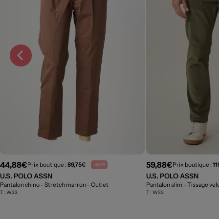
44,88€
59,88€
Prix boutique :
89,75€
Prix boutique :
11
-50%
U.S. POLO ASSN
U.S. POLO ASSN
Pantalon chino - Stretch marron
- Outlet
Pantalon slim - Tissage vel
T :
W33
T :
W33