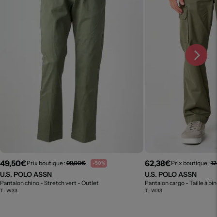
49,50€
62,38€
Prix boutique :
99,00€
Prix boutique :
12
-50%
U.S. POLO ASSN
U.S. POLO ASSN
Pantalon chino - Stretch vert
- Outlet
Pantalon cargo - Taille à pi
T :
W33
T :
W33