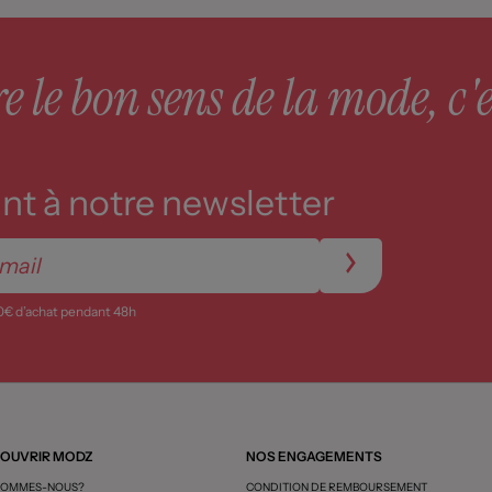
 le bon sens de la mode, c'e
t à notre newsletter
0€ d’achat pendant 48h
OUVRIR MODZ
NOS ENGAGEMENTS
SOMMES-NOUS?
CONDITION DE REMBOURSEMENT