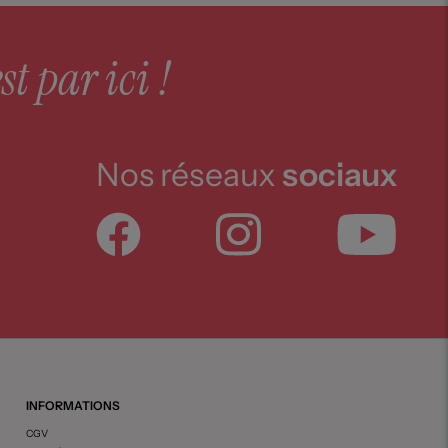
st par ici !
Nos réseaux
sociaux
INFORMATIONS
CGV