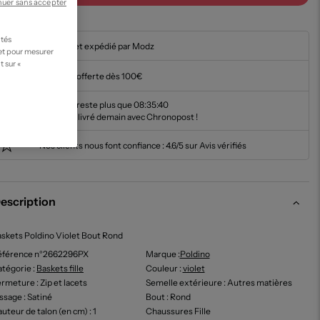
nuer sans accepter
ités
En stock et expédié par Modz
 et pour mesurer
t sur «
Livraison offerte dès 100€
Il ne vous reste plus que
08:35:39
pour être livré demain avec Chronopost !
Nos clients nous font confiance :
4.6/5 sur Avis vérifiés
escription
skets Poldino Violet Bout Rond
éférence n°2662296PX
Marque :
Poldino
tégorie :
Baskets fille
Couleur
:
violet
ermeture
: Zip et lacets
Semelle extérieure
: Autres matières
issage
: Satiné
Bout
: Rond
uteur de talon (en cm)
: 1
Chaussures Fille