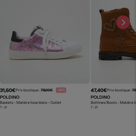
31,60€
47,40€
Prix boutique :
79,00€
Prix boutique :
7
-60%
POLDINO
POLDINO
Baskets - Matière lisse blanc
- Outlet
Bottines/Boots - Matière l
T :
31
T :
27