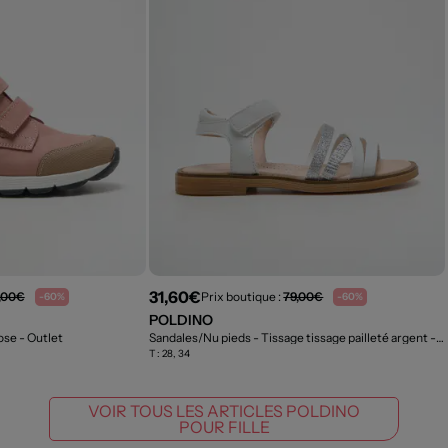
31,60€
,00€
Prix boutique :
79,00€
-60%
-60%
POLDINO
rose
- Outlet
Sandales/Nu pieds - Tissage tissage pailleté argent
- Outlet
T :
28, 34
VOIR TOUS LES ARTICLES POLDINO
POUR FILLE