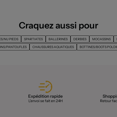
Craquez aussi pour
S/NU PIEDS
SPARTIATES
BALLERINES
DERBIES
MOCASSINS
NS/PANTOUFLES
CHAUSSURES AQUATIQUES
BOTTINES/BOOTS POLD
Expédition rapide
Shoppin
L'envoi se fait en 24H
Retour faci