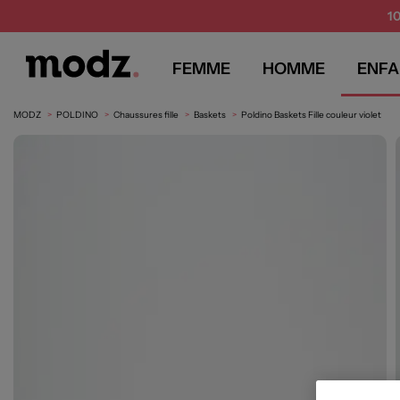
1
FEMME
HOMME
ENFA
MODZ
POLDINO
Chaussures fille
Baskets
Poldino Baskets Fille couleur violet