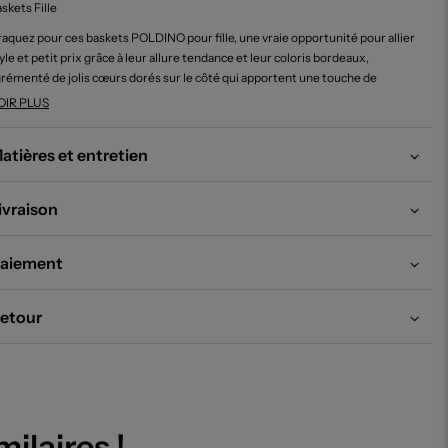
skets Fille
aquez pour ces baskets POLDINO pour fille, une vraie opportunité pour allier
yle et petit prix grâce à leur allure tendance et leur coloris bordeaux,
rémenté de jolis cœurs dorés sur le côté qui apportent une touche de
ntaisie unique. Parfaites pour la saison, elles apporteront confort et
OIR PLUS
iginalité au quotidien tout en préservant votre budget.
atières et entretien
ivraison
aiement
etour
milaires !