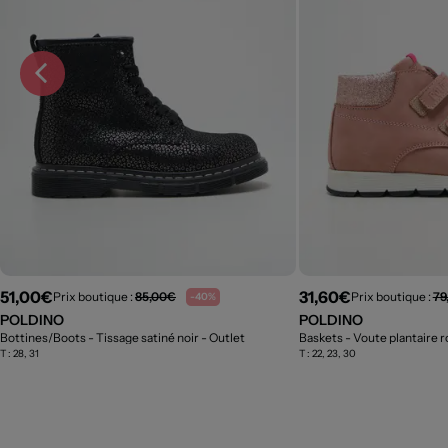
51,00€
31,60€
Prix boutique :
85,00€
Prix boutique :
79
-40%
POLDINO
POLDINO
Bottines/Boots - Tissage satiné noir
- Outlet
Baskets - Voute plantaire 
T :
28, 31
T :
22, 23, 30