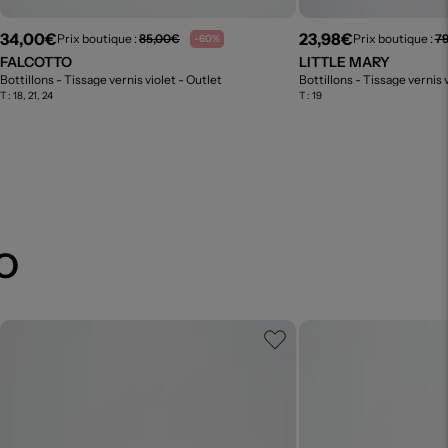
34,00€
23,98€
Prix boutique :
85,00€
Prix boutique :
79
-60%
FALCOTTO
LITTLE MARY
Bottillons - Tissage vernis violet
- Outlet
Bottillons - Tissage vernis 
T :
18, 21, 24
T :
19
O