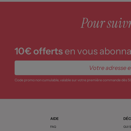
Pour suivre
10€ offerts
en vous abonnan
Code promo non cumulable, valable sur votre première commande dès 5
AIDE
DÉC
FAQ
QUI 