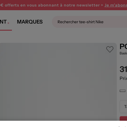
0€ offerts en vous abonnant
à notre newsletter >
Je m'abon
NT
MARQUES
P
Bask
3
Pri
T