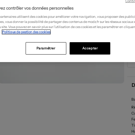
Conti
ez contrôler vos données personnelles
partenaires utilisent des cookies pour améliorer votre navigation, vous proposer des public
es, vous donner la possibilité de partager des contenus de modz.fr sur les réseaux sociaux
 site. Vous pouvez en savoir plus sur l’utilisation de ces cookies et les paramétrer en cliquan
.
Politique de gestion des cookies
Paramétrer
Accepter
D
Ba
R
Ca
F
T
Ha