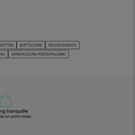
BOTTES
BOTTILLONS
MULES/SABOTS
INO
SANDALES/NU PIEDS POLDINO
g tranquille
le en point relais