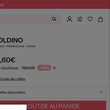
ne
OLDINO
ets - Matière lisse
- Outlet
1,60€
x boutique :
79,00€
-60%
?
Guide des tailles
ailles disponibles
AJOUTER AU PANIER