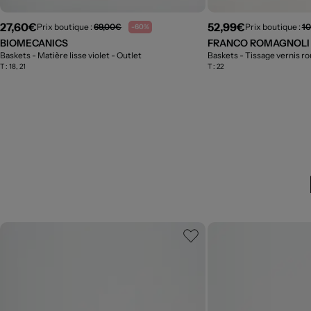
27,60€
52,99€
Prix boutique :
69,00€
Prix boutique :
10
-60%
BIOMECANICS
FRANCO ROMAGNOLI
Baskets - Matière lisse violet
- Outlet
Baskets - Tissage vernis r
T :
18, 21
T :
22