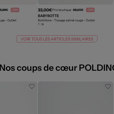
33,00€
5,99€
Prix boutique :
66,00€
-50%
-50%
BABYBOTTE
ouge
- Outlet
Bottillons - Tissage satiné rouge
- Outlet
T :
18
VOIR TOUS LES ARTICLES SIMILAIRES
Nos coups de cœur POLDIN