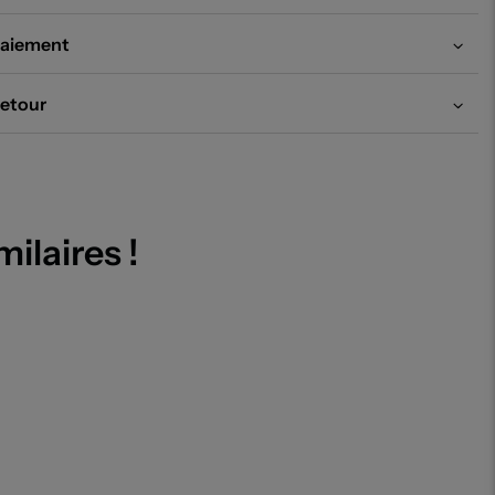
aiement
etour
milaires !