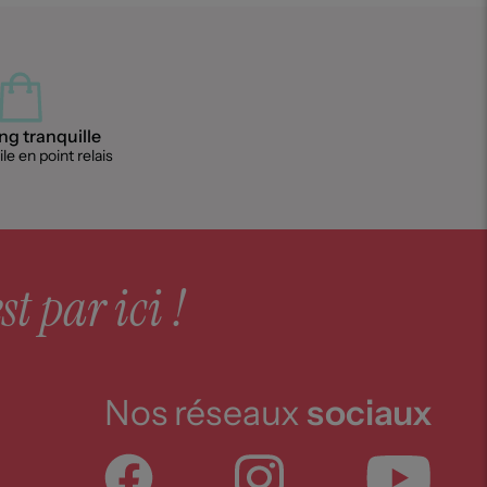
g tranquille
le en point relais
st par ici !
Nos réseaux
sociaux