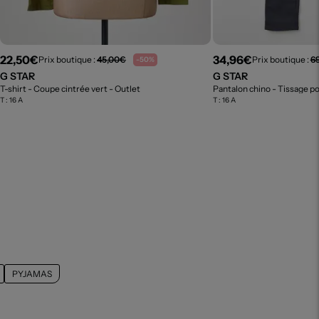
22,50€
34,96€
Prix boutique :
45,00€
Prix boutique :
6
-50%
G STAR
G STAR
T-shirt - Coupe cintrée vert
- Outlet
Pantalon chino - Tissage p
T :
16 A
T :
16 A
PYJAMAS