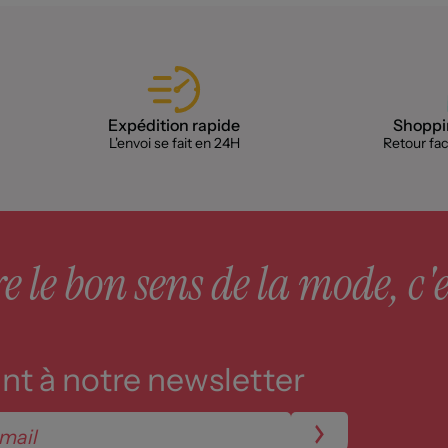
Expédition rapide
Shoppin
L'envoi se fait en 24H
Retour faci
 le bon sens de la mode, c'e
t à notre newsletter