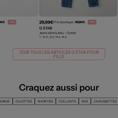
29,99€
95€
Prix boutique :
99,95€
-70%
-70%
G STAR
Jeans skinny bleu
- Outlet
T :
10 A, 12 A, 14 A, 16 A
VOIR TOUS LES ARTICLES G STAR POUR
FILLE
Craquez aussi pour
GORGE
CULOTTES
SHORTIES
COLLANTS
BAS
CHAUSSETTES