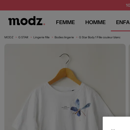
1
FEMME
HOMME
ENFA
MODZ
G STAR
Lingerie fille
Bodies lingerie
G Star Body 1 Fille couleur blanc