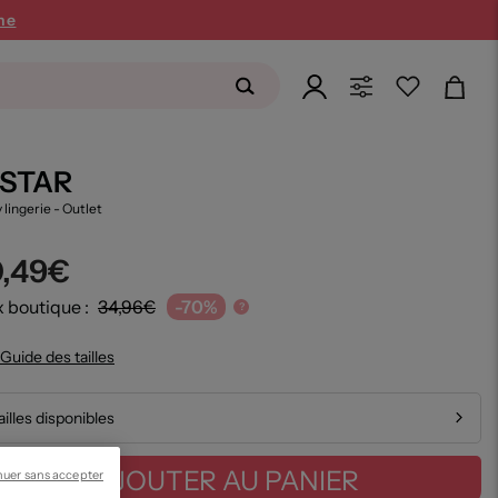
ne
 STAR
 lingerie
- Outlet
0,49€
x boutique :
34,96€
-70%
?
Guide des tailles
ailles disponibles
AJOUTER AU PANIER
nuer sans accepter