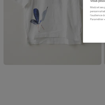
Vous pouv
Modz et ses 
personnalisé
l’audience du
Paramétrer »