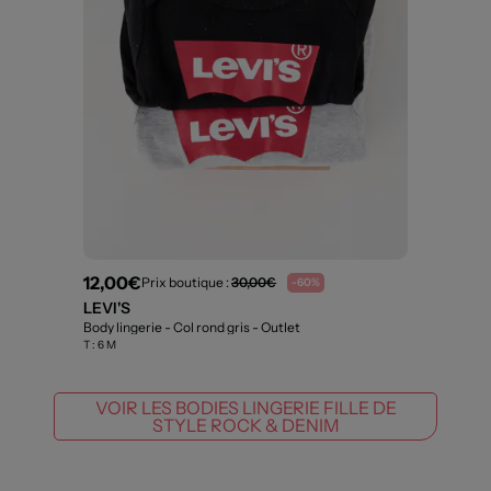
12,00€
Prix boutique :
30,00€
-60%
LEVI'S
Body lingerie - Col rond gris
- Outlet
T :
6 M
VOIR LES BODIES LINGERIE FILLE DE
STYLE ROCK & DENIM