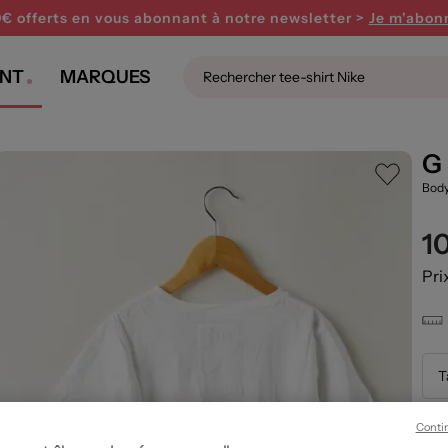
0€ offerts en vous abonnant
à notre newsletter >
Je m'abon
NT
MARQUES
G
Body
1
Pri
T
Conti