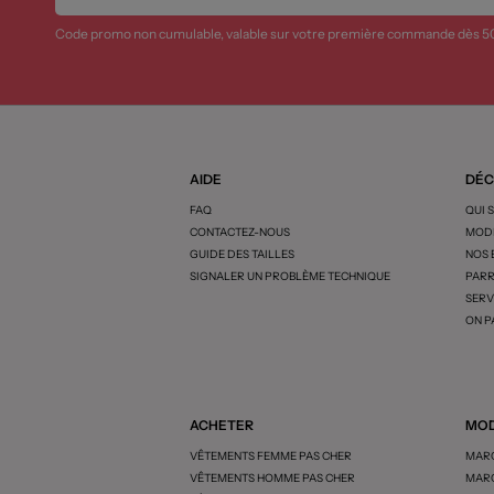
Code promo non cumulable, valable sur votre première commande dès 5
AIDE
DÉC
FAQ
QUI 
CONTACTEZ-NOUS
MODE
GUIDE DES TAILLES
NOS
SIGNALER UN PROBLÈME TECHNIQUE
PARR
SERV
ON P
ACHETER
MOD
VÊTEMENTS FEMME PAS CHER
MARQ
VÊTEMENTS HOMME PAS CHER
MARQ