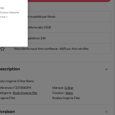
ités
 et pour mesurer
En stock et expédié par Modz
t sur «
Livraison offerte dès 100€
Article expédié en 24h
Nos clients nous font confiance :
4.6/5 sur Avis vérifiés
escription
dy Lingerie G Star Blanc
éférence n°2213583PX
Marque :
G Star
tégorie :
Body lingerie fille
Couleur
:
blanc
ngerie Fille
Bodies lingerie Fille
ivraison