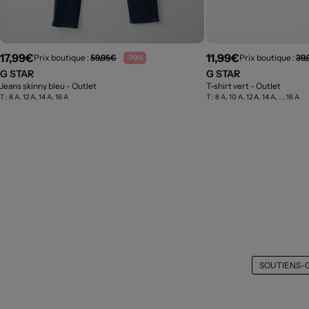
17,99€
11,99€
Prix boutique :
59,95€
Prix boutique :
39,
-70%
G STAR
G STAR
Jeans skinny bleu
- Outlet
T-shirt vert
- Outlet
T :
8 A, 12 A, 14 A, 16 A
T :
8 A, 10 A, 12 A, 14 A, ... 16 A
SOUTIENS-