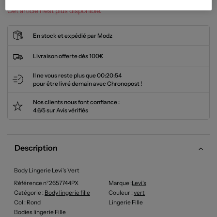
Cet article n'est plus disponible.
En stock et expédié par Modz
Livraison offerte dès 100€
Il ne vous reste plus que
00:20:53
pour être livré demain avec Chronopost !
Nos clients nous font confiance :
4.6/5 sur Avis vérifiés
Description
Body Lingerie Levi's Vert
Référence n°2657744PX
Marque :
Levi's
Catégorie :
Body lingerie fille
Couleur
:
vert
Col
: Rond
Lingerie Fille
Bodies lingerie Fille