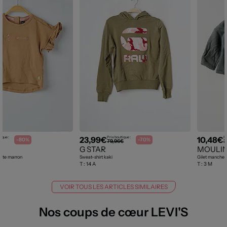
23,99€
10,48€
ique :
Prix boutique :
Pr
-80%
-70%
€
79,96€
3
G STAR
MOULIN
oite marron
Sweat-shirt kaki
Gilet manches 
T :
14 A
T :
3 M
VOIR TOUS LES ARTICLES SIMILAIRES
Nos coups de cœur LEVI'S