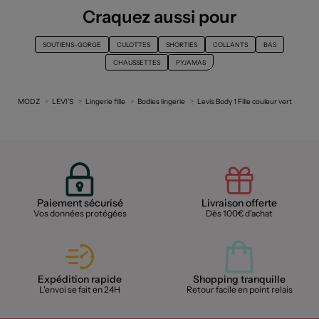
Craquez aussi pour
SOUTIENS-GORGE
CULOTTES
SHORTIES
COLLANTS
BAS
CHAUSSETTES
PYJAMAS
MODZ
LEVI'S
Lingerie fille
Bodies lingerie
Levis Body 1 Fille couleur vert
Paiement sécurisé
Livraison offerte
Vos données protégées
Dès 100€ d'achat
Expédition rapide
Shopping tranquille
L'envoi se fait en 24H
Retour facile en point relais