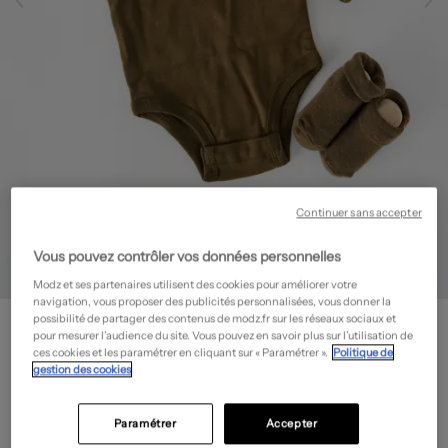
Continuer sans accepter
Vous pouvez contrôler vos données personnelles
Modz et ses partenaires utilisent des cookies pour améliorer votre
navigation, vous proposer des publicités personnalisées, vous donner la
LEVI'S
possibilité de partager des contenus de modz.fr sur les réseaux sociaux et
pour mesurer l’audience du site. Vous pouvez en savoir plus sur l’utilisation de
Body lingerie - Col rond
- Outlet
ces cookies et les paramétrer en cliquant sur « Paramétrer ».
Politique de
10,80€
gestion des cookies
-60%
Prix boutique :
27,00€
?
Paramétrer
Accepter
Guide des tailles