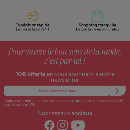
Expédition rapide
Shopping tranquille
L'envoi se fait en 24H
Retour facile en point relais
Pour suivre le bon sens de la mode,
c'est par ici !
10€ offerts
en vous abonnant à notre
newsletter
Code promo non cumulable, valable sur votre première commande dès 50€
d’achat pendant 48h
Nos réseaux
sociaux