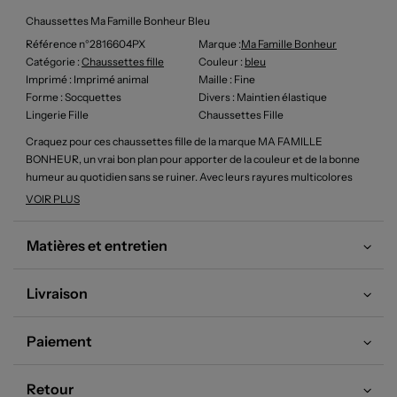
Chaussettes Ma Famille Bonheur Bleu
Référence n°2816604PX
Marque :
Ma Famille Bonheur
Catégorie :
Chaussettes fille
Couleur
:
bleu
Imprimé
: Imprimé animal
Maille
: Fine
Forme
: Socquettes
Divers
: Maintien élastique
Lingerie Fille
Chaussettes Fille
Craquez pour ces chaussettes fille de la marque MA FAMILLE
BONHEUR, un vrai bon plan pour apporter de la couleur et de la bonne
humeur au quotidien sans se ruiner. Avec leurs rayures multicolores
vives, leurs motifs ludiques et leur finition toute douce, elles sont
VOIR PLUS
parfaites pour égayer les tenues de tous les jours à petit prix.
Matières et entretien
Livraison
Paiement
Retour