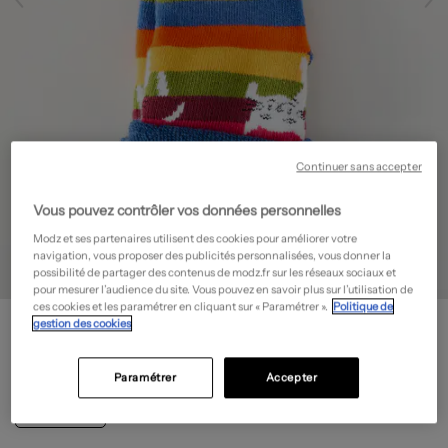
Continuer sans accepter
Vous pouvez contrôler vos données personnelles
Modz et ses partenaires utilisent des cookies pour améliorer votre
navigation, vous proposer des publicités personnalisées, vous donner la
possibilité de partager des contenus de modz.fr sur les réseaux sociaux et
pour mesurer l’audience du site. Vous pouvez en savoir plus sur l’utilisation de
ces cookies et les paramétrer en cliquant sur « Paramétrer ».
Politique de
MA FAMILLE BONHEUR
gestion des cookies
Chaussettes - Imprimé animal
- Outlet
11,50€
Paramétrer
Accepter
-50%
Prix boutique :
23,00€
?
MADE IN FRANCE