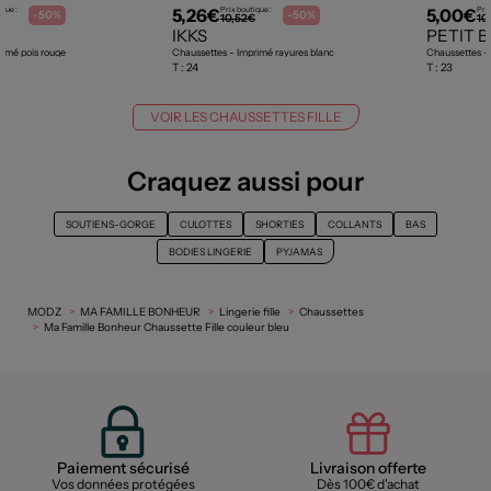
5,26€
5,00€
ique :
Prix boutique :
Prix
-50%
-50%
€
10,52€
10
IKKS
PETIT 
rimé pois rouge
Chaussettes - Imprimé rayures blanc
Chaussettes - M
T :
24
T :
23
VOIR LES CHAUSSETTES FILLE
Craquez aussi pour
SOUTIENS-GORGE
CULOTTES
SHORTIES
COLLANTS
BAS
BODIES LINGERIE
PYJAMAS
MODZ
MA FAMILLE BONHEUR
Lingerie fille
Chaussettes
Ma Famille Bonheur Chaussette Fille couleur bleu
Paiement sécurisé
Livraison offerte
Vos données protégées
Dès 100€ d'achat