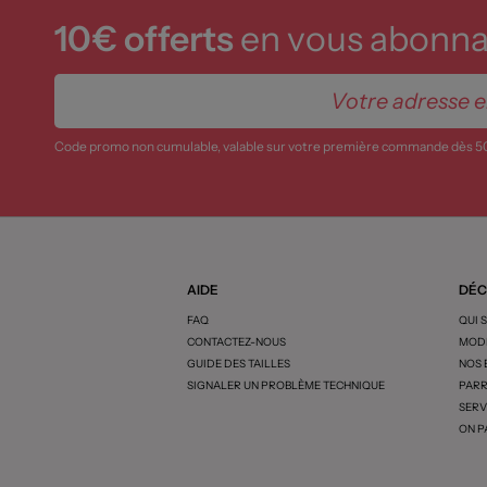
10€ offerts
en vous abonnan
Code promo non cumulable, valable sur votre première commande dès 5
AIDE
DÉC
FAQ
QUI 
CONTACTEZ-NOUS
MODE
GUIDE DES TAILLES
NOS
SIGNALER UN PROBLÈME TECHNIQUE
PARR
SERV
ON P