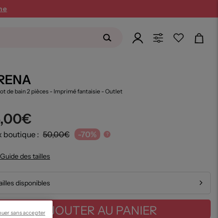
ne
RENA
lot de bain 2 pièces - Imprimé fantaisie
- Outlet
5,00€
x boutique :
50,00€
-70%
?
Guide des tailles
ailles disponibles
AJOUTER AU PANIER
nuer sans accepter