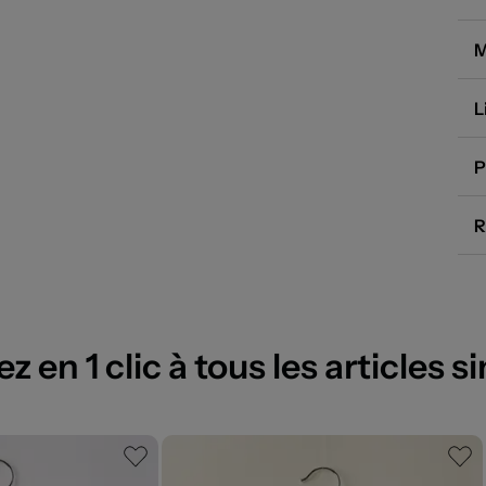
M
L
P
R
 en 1 clic à tous les articles si