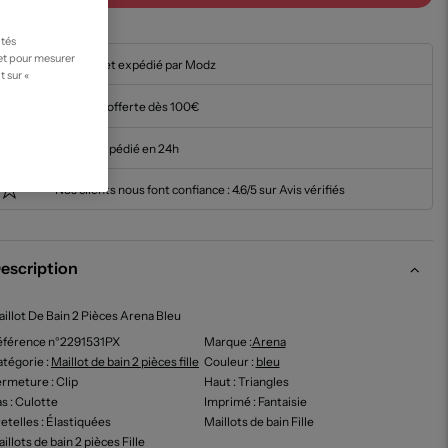
ités
 et pour mesurer
En stock et expédié par Modz
t sur «
Livraison offerte dès 100€
Article expédié en 24h
Nos clients nous font confiance :
4.6/5 sur Avis vérifiés
escription
illot De Bain 2 Pièces Arena Bleu
éférence n°2291531PX
Marque :
Arena
tégorie :
Maillot de bain 2 pièces fille
Couleur
:
bleu
ermeture
: Clip
Haut
: Triangles
as
: Culotte
Imprimé
: Fantaisie
etelles
: Élastiquées
Maillots de bain Fille
illots de bain 2 pièces Fille