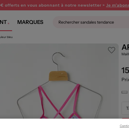
0€ offerts en vous abonnant
à notre newsletter >
Je m'abon
NT
MARQUES
uleur bleu
A
Mail
1
Pri
T
Conti