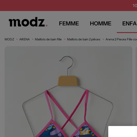
1
FEMME
HOMME
ENFA
MODZ
ARENA
Maillots de bain fille
Maillots de bain 2 pièces
Arena 2 Pieces Fille co