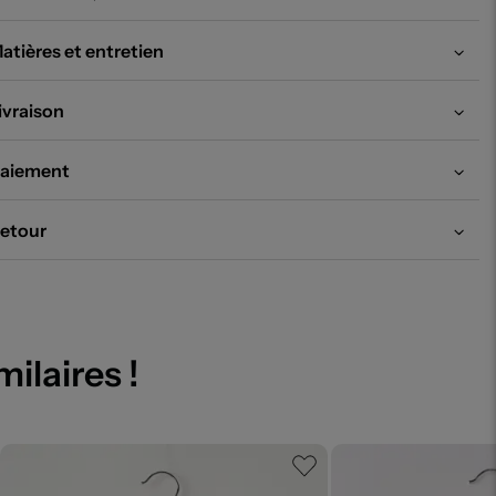
atières et entretien
ivraison
aiement
etour
milaires !