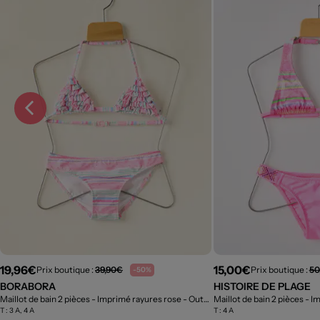
19,96€
15,00€
Prix boutique :
39,90€
Prix boutique :
50
-50%
BORABORA
HISTOIRE DE PLAGE
Maillot de bain 2 pièces - Imprimé rayures rose
- Outlet
Maillot de bain 2 pièces - I
T :
3 A, 4 A
T :
4 A