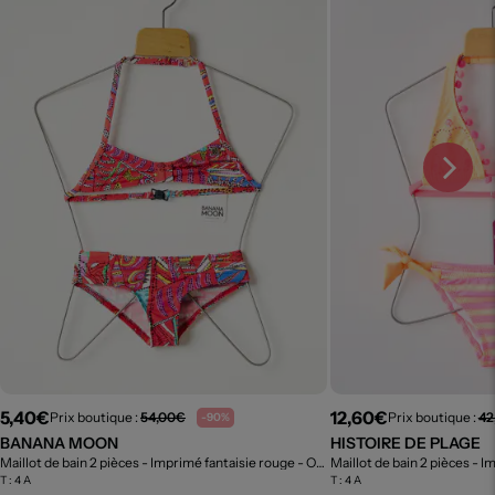
5,40€
12,60€
Prix boutique :
54,00€
Prix boutique :
42
-90%
BANANA MOON
HISTOIRE DE PLAGE
Maillot de bain 2 pièces - Imprimé fantaisie rouge
- Outlet
Maillot de bain 2 pièces - 
T :
4 A
T :
4 A