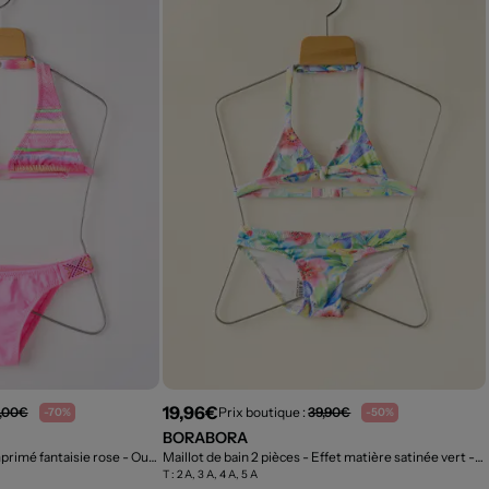
19,96€
,00€
Prix boutique :
39,90€
-70%
-50%
BORABORA
mprimé fantaisie rose
- Outlet
Maillot de bain 2 pièces - Effet matière satinée vert
- Outlet
T :
2 A, 3 A, 4 A, 5 A