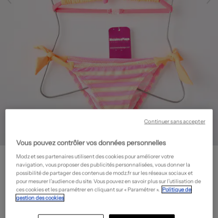
Continuer sans accepter
Vous pouvez contrôler vos données personnelles
HISTOIRE DE PLAGE
Modz et ses partenaires utilisent des cookies pour améliorer votre
Maillot de bain 2 pièces - Imprimé fantaisie
- Outlet
navigation, vous proposer des publicités personnalisées, vous donner la
possibilité de partager des contenus de modz.fr sur les réseaux sociaux et
12,60€
pour mesurer l’audience du site. Vous pouvez en savoir plus sur l’utilisation de
ces cookies et les paramétrer en cliquant sur « Paramétrer ».
Politique de
-70%
Prix boutique :
42,00€
?
gestion des cookies
Guide des tailles