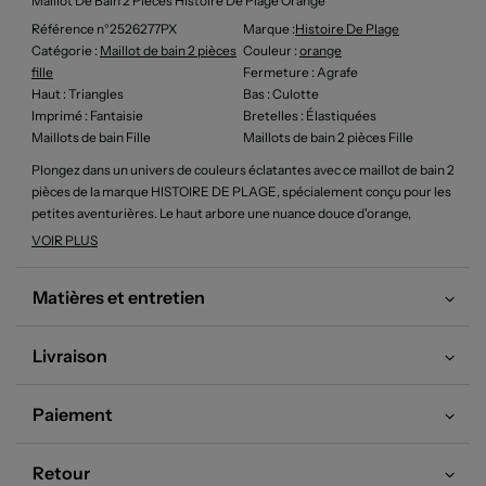
Maillot De Bain 2 Pièces Histoire De Plage Orange
Référence n°2526277PX
Marque :
Histoire De Plage
Catégorie :
Maillot de bain 2 pièces
Couleur
:
orange
fille
Fermeture
: Agrafe
Haut
: Triangles
Bas
: Culotte
Imprimé
: Fantaisie
Bretelles
: Élastiquées
Maillots de bain Fille
Maillots de bain 2 pièces Fille
Plongez dans un univers de couleurs éclatantes avec ce maillot de bain 2
pièces de la marque HISTOIRE DE PLAGE, spécialement conçu pour les
petites aventurières. Le haut arbore une nuance douce d'orange,
rehaussée de pompons roses qui ajoutent une touche ludique et
VOIR PLUS
pétillante. Les détails scintillants et le décolleté en V apportent une
allure estivale charmante, parfaite pour les journées ensoleillées. Le bas
Matières et entretien
présente un motif rayé délicat, mêlant des tons de rose et de blanc, et
se fixe avec des nœuds sur les côtés, alliant confort et style. Ce maillot
de bain est une invitation à faire le plein de joie au bord de l'eau.
Livraison
Paiement
Retour