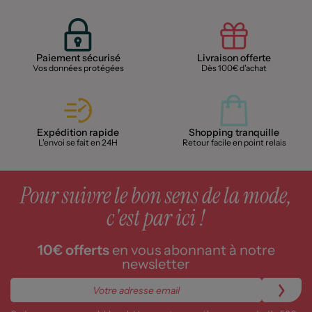
Paiement sécurisé
Livraison offerte
Vos données protégées
Dès 100€ d'achat
Expédition rapide
Shopping tranquille
L'envoi se fait en 24H
Retour facile en point relais
Pour suivre le bon sens de la mode,
c'est par ici !
10€ offerts
en vous abonnant à notre
newsletter