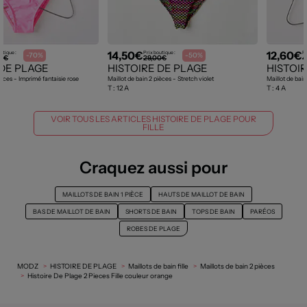
14,50€
12,60€
utique :
Prix boutique :
Pr
-70%
-50%
00€
29,00€
4
 DE PLAGE
HISTOIRE DE PLAGE
HISTOI
ièces - Imprimé fantaisie rose
Maillot de bain 2 pièces - Stretch violet
Maillot de bain
T :
12 A
T :
4 A
VOIR TOUS LES ARTICLES HISTOIRE DE PLAGE POUR
FILLE
Craquez aussi pour
MAILLOTS DE BAIN 1 PIÈCE
HAUTS DE MAILLOT DE BAIN
BAS DE MAILLOT DE BAIN
SHORTS DE BAIN
TOPS DE BAIN
PARÉOS
ROBES DE PLAGE
MODZ
HISTOIRE DE PLAGE
Maillots de bain fille
Maillots de bain 2 pièces
Histoire De Plage 2 Pieces Fille couleur orange