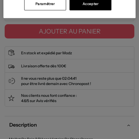
Paramétrer
Accepter
Tailles disponibles
AJOUTER AU PANIER
En stock et expédié par Modz
Livraison offerte dès 100€
Il ne vous reste plus que
02:04:41
pour être livré demain avec Chronopost !
Nos clients nous font confiance :
4.6/5 sur Avis vérifiés
Description