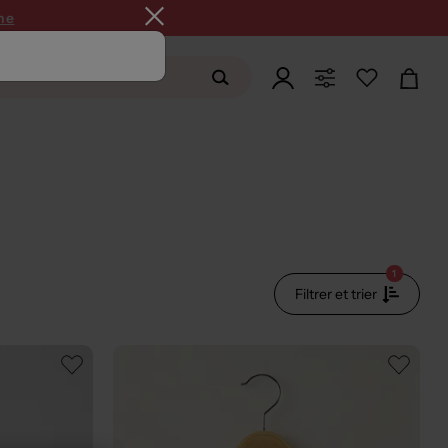
ne
1
Filtrer et trier