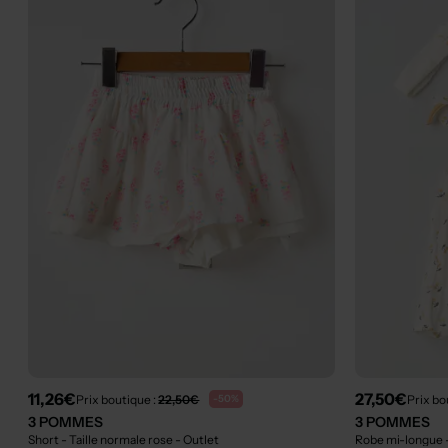
11,26€
27,50€
Prix boutique :
22,50€
Prix bo
-50%
3 POMMES
3 POMMES
Short - Taille normale rose
- Outlet
Robe mi-longue 