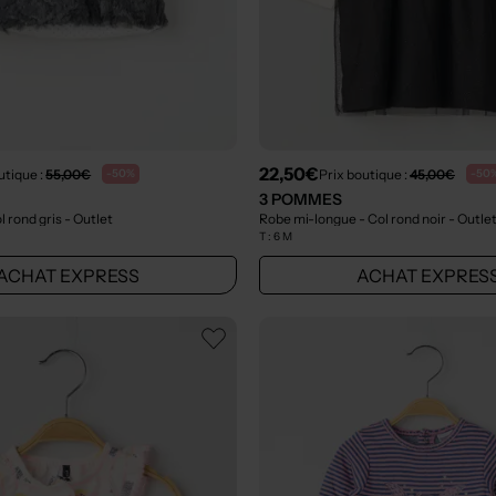
22,50€
utique :
55,00€
Prix boutique :
45,00€
-50%
-50
3 POMMES
l rond gris
- Outlet
Robe mi-longue - Col rond noir
- Outle
T :
6 M
ACHAT EXPRESS
ACHAT EXPRES