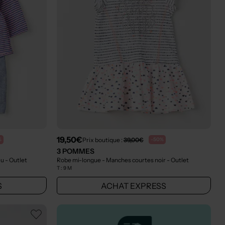
19,50€
Prix boutique :
39,00€
%
-50%
3 POMMES
eu
- Outlet
Robe mi-longue - Manches courtes noir
- Outlet
T :
9 M
S
ACHAT EXPRESS