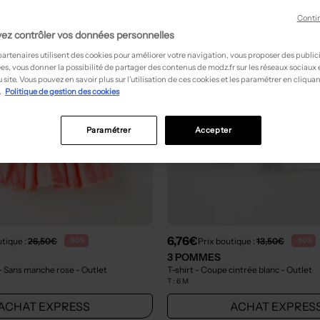
Conti
ez contrôler vos données personnelles
partenaires utilisent des cookies pour améliorer votre navigation, vous proposer des public
es, vous donner la possibilité de partager des contenus de modz.fr sur les réseaux sociaux
 site. Vous pouvez en savoir plus sur l’utilisation de ces cookies et les paramétrer en cliquan
.
Politique de gestion des cookies
Paramétrer
Accepter
6,76€
utique :
26,50€
Prix boutique :
13,50€
-50%
-50%
3 POMMES
- Sans manche rose
- Outlet
T-shirt - Coupe cintrée blanc
- Outlet
T :
6 M
ACHAT EXPRESS
ACHAT EXPRES