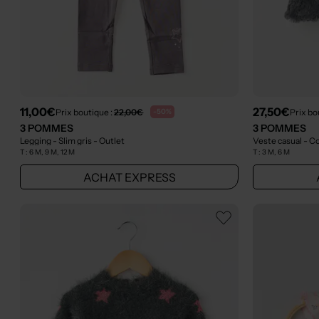
11,00€
27,50€
Prix boutique :
22,00€
Prix bo
-50%
3 POMMES
3 POMMES
Legging - Slim gris
- Outlet
Veste casual - Co
T :
6 M, 9 M, 12 M
T :
3 M, 6 M
ACHAT EXPRESS