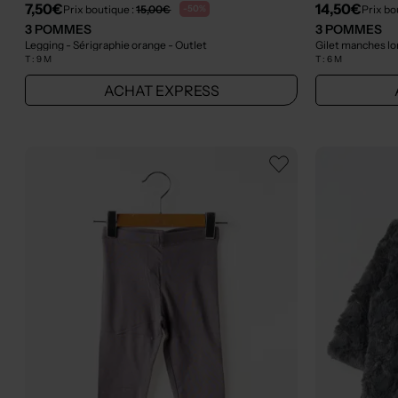
7,50€
14,50€
Prix boutique :
15,00€
Prix bo
-50%
3 POMMES
3 POMMES
Legging - Sérigraphie orange
- Outlet
Gilet manches lo
T :
9 M
T :
6 M
ACHAT EXPRESS