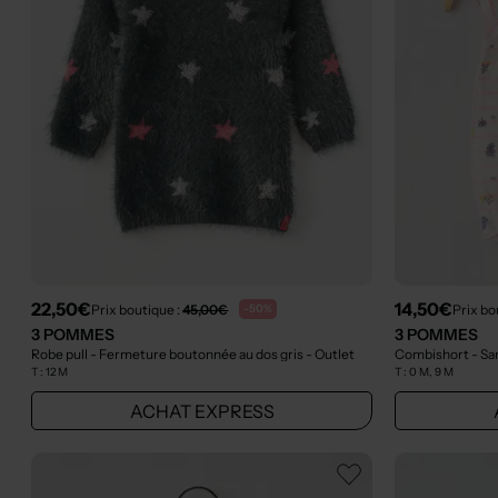
22,50€
14,50€
Prix boutique :
45,00€
Prix bo
-50%
3 POMMES
3 POMMES
Robe pull - Fermeture boutonnée au dos gris
- Outlet
Combishort - Sa
T :
12 M
T :
0 M, 9 M
ACHAT EXPRESS