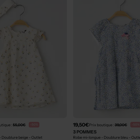
19,50€
utique :
55,00€
Prix boutique :
39,00€
-50%
-50%
3 POMMES
- Doublure beige
- Outlet
Robe mi-longue - Doublure bleu
- Outl