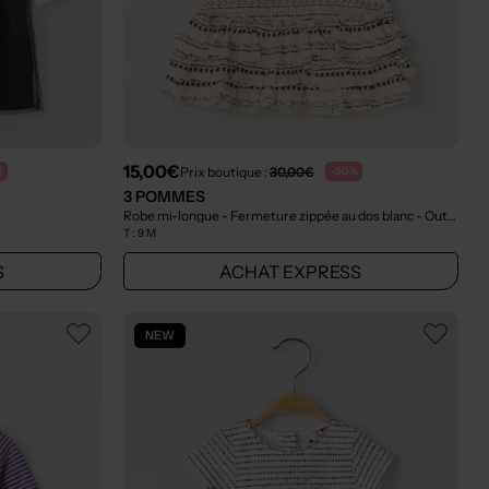
15,00€
Prix boutique :
30,00€
%
-50%
3 POMMES
t
Robe mi-longue - Fermeture zippée au dos blanc
- Outlet
T :
9 M
S
ACHAT EXPRESS
NEW