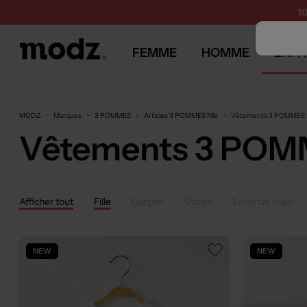
1
FEMME
HOMME
ENFA
MODZ
Marques
3 POMMES
Articles 3 POMMES fille
Vêtements 3 POMMES fi
Vêtements 3 POMM
Afficher tout
Fille
Garçon
Outlet
Seconde main
NEW
NEW