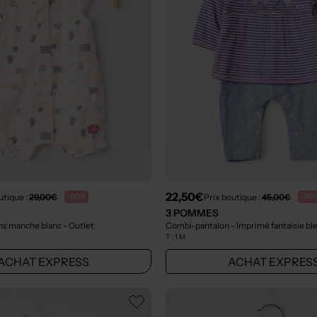
22,50€
utique :
29,00€
Prix boutique :
45,00€
-50%
-50
3 POMMES
ns manche blanc
- Outlet
Combi-pantalon - Imprimé fantaisie bl
T :
1 M
ACHAT EXPRESS
ACHAT EXPRES