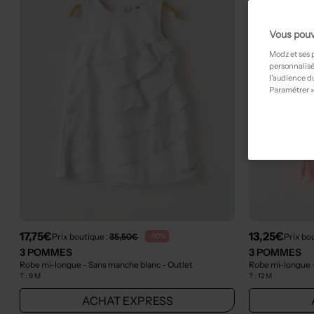
Vous pouv
Modz et ses 
personnalisé
l’audience du
Paramétrer »
17,75€
13,25€
Prix boutique :
35,50€
Prix bo
-50%
3 POMMES
3 POMMES
Robe mi-longue - Sans manche blanc
- Outlet
Robe mi-longue 
T :
9 M
T :
12 M
ACHAT EXPRESS