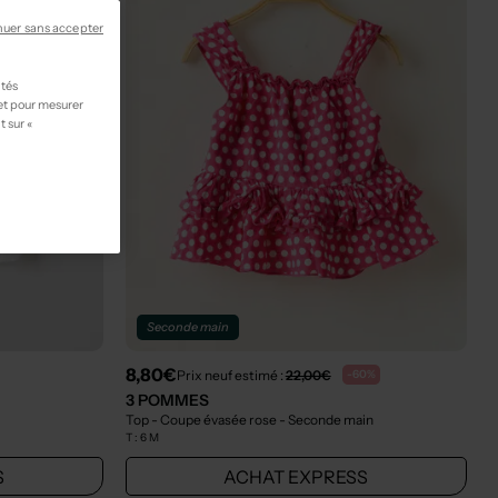
nuer sans accepter
ités
 et pour mesurer
t sur «
Seconde main
8,80€
Prix neuf estimé :
22,00€
-60%
3 POMMES
Top - Coupe évasée rose
- Seconde main
T :
6 M
S
ACHAT EXPRESS