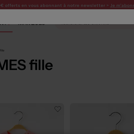
0€ offerts en vous abonnant
à notre newsletter >
Je m'abon
NT
MARQUES
lle
ES fille