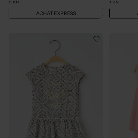
T :
12 M
T :
6 M
ACHAT EXPRESS