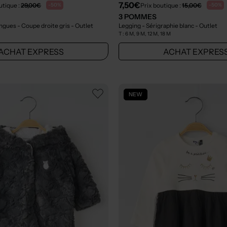
7,50€
utique :
29,00€
Prix boutique :
15,00€
-50%
-50%
3 POMMES
ngues - Coupe droite gris
- Outlet
Legging - Sérigraphie blanc
- Outlet
T :
6 M, 9 M, 12 M, 18 M
ACHAT EXPRESS
ACHAT EXPRES
NEW