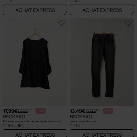
T :
11 A
T :
12 A
ACHAT EXPRESS
ACHAT EXPRESS
17,99€
13,49€
Prix boutique :
Prix boutique :
-70%
-70%
59,95€
44,95€
BECKARO
BECKARO
Robe mi-longue - Fermeture zippée au dos noir
Jeans coupe slim noir
T :
16 A, ... 18 A
T :
14 A
ACHAT EXPRESS
ACHAT EXPRESS