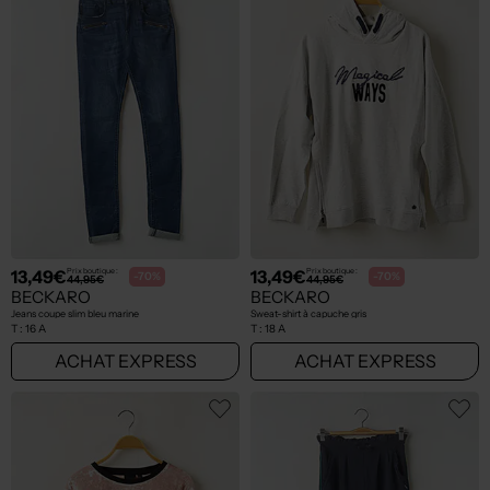
13,49€
13,49€
Prix boutique :
Prix boutique :
-70%
-70%
44,95€
44,95€
BECKARO
BECKARO
Jeans coupe slim bleu marine
Sweat-shirt à capuche gris
T :
16 A
T :
18 A
ACHAT EXPRESS
ACHAT EXPRESS