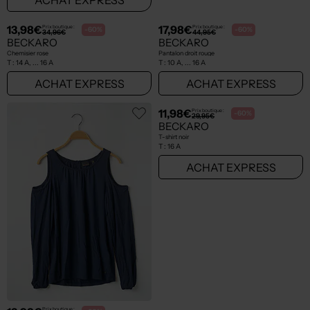
13,98€
17,98€
Prix boutique :
Prix boutique :
-60%
-60%
34,96€
44,95€
BECKARO
BECKARO
Chemisier rose
Pantalon droit rouge
T :
14 A, ... 16 A
T :
10 A, ... 16 A
ACHAT EXPRESS
ACHAT EXPRESS