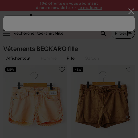
10€ offerts en vous abonnant
à notre newsletter >
Je m'abonne
1
Filtrer
Vêtements BECKARO fille
Afficher tout
Homme
Fille
Garçon
NEW
NEW