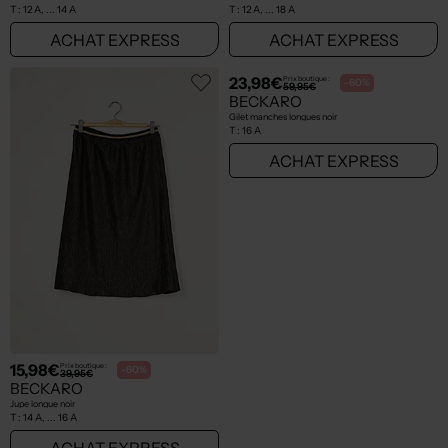
T :
12 A, ... 14 A
T :
12 A, ... 18 A
ACHAT EXPRESS
ACHAT EXPRESS
15,98€
23,98€
Prix boutique :
Prix boutique :
-60%
-60%
39,95€
59,95€
BECKARO
BECKARO
Jupe longue noir
Gilet manches longues noir
T :
14 A, ... 16 A
T :
16 A
ACHAT EXPRESS
ACHAT EXPRESS