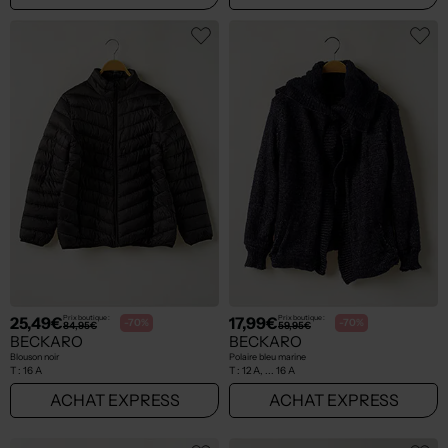
25,49€
17,99€
Prix boutique :
Prix boutique :
-70%
-70%
84,95€
59,95€
BECKARO
BECKARO
Blouson noir
Polaire bleu marine
T :
16 A
T :
12 A, ... 16 A
ACHAT EXPRESS
ACHAT EXPRESS