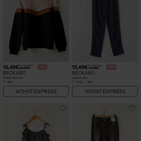
13,49€
13,49€
Prix boutique :
Prix boutique :
-70%
-70%
44,95€
44,95€
BECKARO
BECKARO
Sweat-shirt noir
Jogging bleu
T :
16 A
T :
14 A, ... 16 A
ACHAT EXPRESS
ACHAT EXPRESS