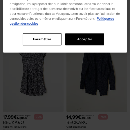
BECKARO
BECKARO
navigation, vous proposer des publicités personnalisées, vous donner la
Veste casual - Coupe droite noir
Pull kaki
possibilité de partager des contenus de modz.fr sur les réseaux sociaux et
T :
14 A
T :
10 A
pour mesurer l’audience du site. Vous pouvez en savoir plus sur l’utilisation de
ACHAT EXPRESS
ACHAT EXPRESS
ces cookies et les paramétrer en cliquant sur « Paramétrer ».
Politique de
gestion des cookies
Paramétrer
Accepter
17,99€
14,99€
Prix boutique :
Prix boutique :
-70%
-70%
59,95€
49,96€
BECKARO
BECKARO
Robe mi-longue gris
Gilet bleu marine