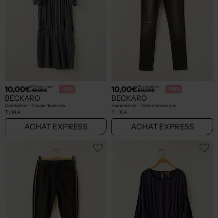
10,00€
10,00€
Prix boutique :
Prix boutique :
-80%
-80%
49,95€
50,00€
BECKARO
BECKARO
Combishort - Coupe fluide gris
Jeans skinny - Taille normale gris
T :
14 A
T :
16 A
ACHAT EXPRESS
ACHAT EXPRESS