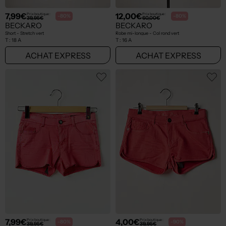
7,99€
12,00€
Prix boutique :
Prix boutique :
-80%
-80%
39,95€
60,00€
BECKARO
BECKARO
Short - Stretch vert
Robe mi-longue - Col rond vert
T :
18 A
T :
16 A
ACHAT EXPRESS
ACHAT EXPRESS
7,99€
4,00€
Prix boutique :
Prix boutique :
-80%
-90%
39,95€
39,95€