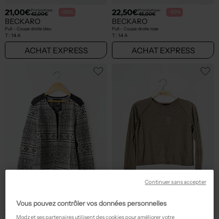
21,00€
22,50€
Prix boutique :
Prix boutique :
-50%
-50%
42,00€
45,00€
BECKARO
BECKARO
Pull - Coupe droite bleu
Pull - Coupe droite rose
T :
14 A
T :
14 A
ACHAT EXPRESS
ACHAT EXPRESS
Continuer sans accepter
Vous pouvez contrôler vos données personnelles
27,50€
11,99€
Prix boutique :
Prix boutique :
-50%
-70%
55,00€
39,95€
Modz et ses partenaires utilisent des cookies pour améliorer votre