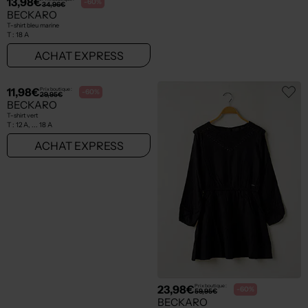
13,98€
11,98€
Prix boutique :
Prix boutique :
-60%
-60%
34,96€
29,95€
BECKARO
BECKARO
T-shirt bleu marine
T-shirt noir
T :
18 A
T :
16 A
ACHAT EXPRESS
ACHAT EXPRESS