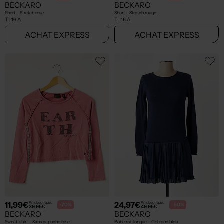
BECKARO
BECKARO
Short - Stretch rose
Short - Stretch rouge
T :
16 A
T :
16 A
ACHAT EXPRESS
ACHAT EXPRESS
11,99€
24,97€
Prix boutique :
Prix boutique :
-70%
-50%
39,95€
49,95€
BECKARO
BECKARO
Sweat-shirt - Sans capuche rose
Robe mi-longue - Col rond bleu