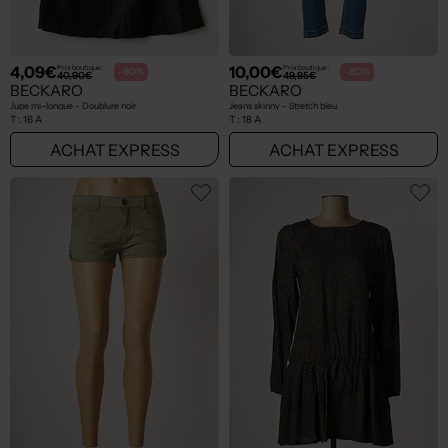
4,09€
10,00€
Prix boutique :
Prix boutique :
-90%
-80%
40,90€
49,95€
BECKARO
BECKARO
Jupe mi-longue - Doublure noir
Jeans skinny - Stretch bleu
T :
16 A
T :
18 A
ACHAT EXPRESS
ACHAT EXPRESS