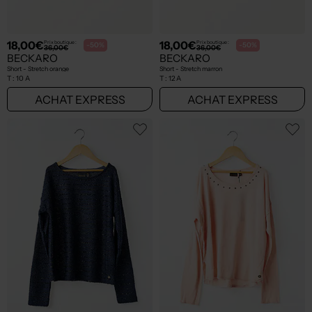
18,00€
18,00€
Prix boutique :
Prix boutique :
-50%
-50%
36,00€
36,00€
BECKARO
BECKARO
Short - Stretch orange
Short - Stretch marron
T :
10 A
T :
12 A
ACHAT EXPRESS
ACHAT EXPRESS