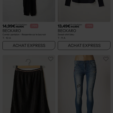
14,99€
13,49€
Prix boutique :
Prix boutique :
-70%
-70%
49,95€
44,95€
BECKARO
BECKARO
Combi-pantalon - Resserrée sur le bas noir
Sweat-shirt bleu
T :
10 A
T :
11 A
ACHAT EXPRESS
ACHAT EXPRESS