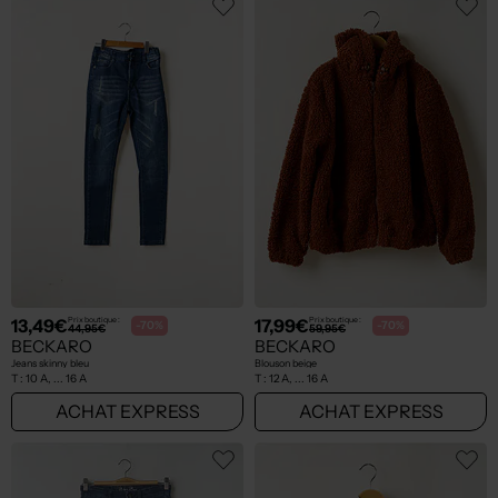
13,49€
17,99€
Prix boutique :
Prix boutique :
-70%
-70%
44,95€
59,95€
BECKARO
BECKARO
Jeans skinny bleu
Blouson beige
T :
10 A, ... 16 A
T :
12 A, ... 16 A
ACHAT EXPRESS
ACHAT EXPRESS