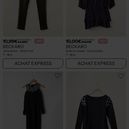
10,99€
10,00€
Prix boutique :
Prix boutique :
-80%
-80%
54,95€
50,00€
BECKARO
BECKARO
Jeans skinny - Stretch noir
Robe mi-longue - Col rond bleu
T :
18 A
T :
18 A
ACHAT EXPRESS
ACHAT EXPRESS