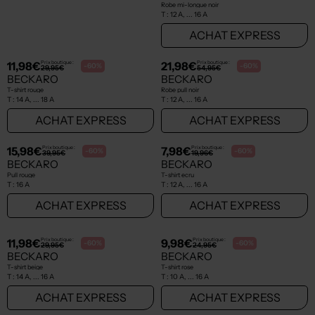
11,98€
23,98€
Prix boutique :
Prix boutique :
-60%
-60%
29,95€
59,95€
BECKARO
BECKARO
T-shirt vert
Robe mi-longue noir
T :
12 A, ... 18 A
T :
12 A, ... 16 A
ACHAT EXPRESS
ACHAT EXPRESS