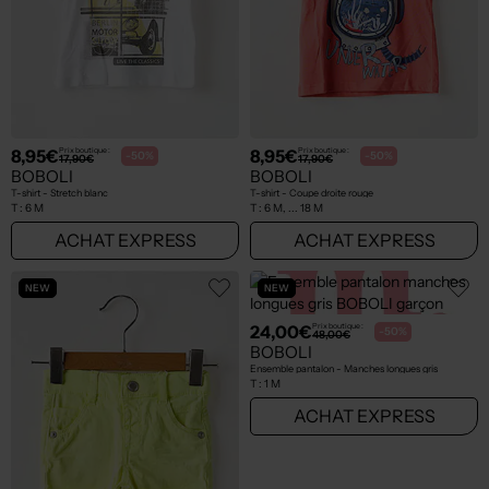
8,95€
8,95€
Prix boutique :
Prix boutique :
-50%
-50%
17,90€
17,90€
BOBOLI
BOBOLI
T-shirt - Stretch blanc
T-shirt - Coupe droite rouge
T :
6 M
T :
6 M, ... 18 M
ACHAT EXPRESS
ACHAT EXPRESS
NEW
NEW
24,00€
Prix boutique :
-50%
48,00€
BOBOLI
Ensemble pantalon - Manches longues gris
T :
1 M
ACHAT EXPRESS