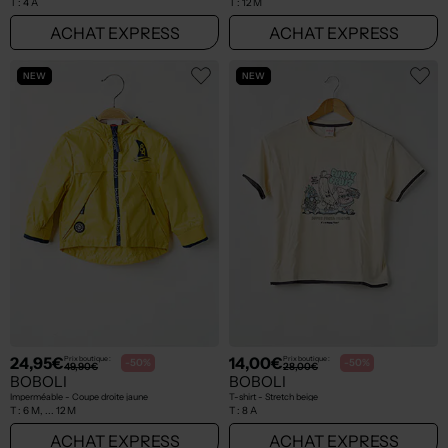
T :
4 A
T :
12 M
ACHAT EXPRESS
ACHAT EXPRESS
NEW
NEW
24,95€
14,00€
Prix boutique :
Prix boutique :
-50%
-50%
49,90€
28,00€
BOBOLI
BOBOLI
Imperméable - Coupe droite jaune
T-shirt - Stretch beige
T :
6 M, ... 12 M
T :
8 A
ACHAT EXPRESS
ACHAT EXPRESS