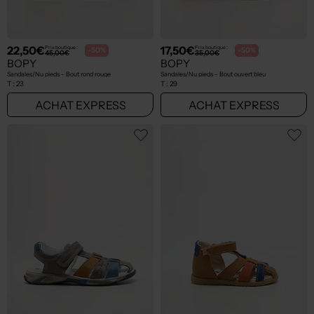
22,50€
17,50€
Prix boutique :
Prix boutique :
-50%
-50%
45,00€
35,00€
BOPY
BOPY
Sandales/Nu pieds - Bout rond rouge
Sandales/Nu pieds - Bout ouvert bleu
T :
23
T :
29
ACHAT EXPRESS
ACHAT EXPRESS