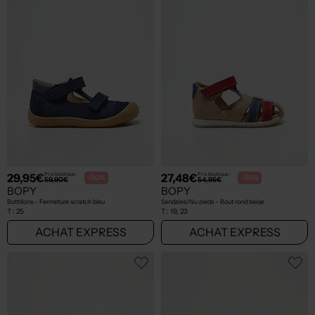
29,95€
27,48€
Prix boutique :
Prix boutique :
-50%
-50%
59,90€
54,95€
BOPY
BOPY
Bottillons - Fermeture scratch bleu
Sandales/Nu pieds - Bout rond beige
T :
25
T :
19, 23
ACHAT EXPRESS
ACHAT EXPRESS