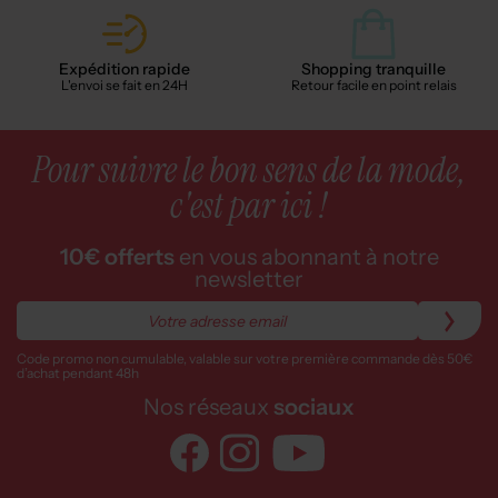
40,00€
40,00€
Prix boutique :
Prix boutique :
-50%
-50%
80,00€
80,00€
BOPY
BOPY
Bottillons - Fermeture zip et lacets bleu
Baskets - Bout rond marron
T :
21
T :
30, 31
ACHAT EXPRESS
ACHAT EXPRESS
36,00€
40,00€
Prix boutique :
Prix boutique :
-50%
-50%
72,00€
80,00€
BOPY
BOPY
Baskets - Bout rond bleu
Baskets - Bout rond marron
T :
30
T :
28
ACHAT EXPRESS
ACHAT EXPRESS
37,25€
20,00€
Prix boutique :
Prix boutique :
-50%
-50%
74,50€
40,00€
BOPY
BOPY
Baskets - Matière lisse marron
Chaussons/Pantoufles - Fermeture zippée gris
T :
30
T :
25
ACHAT EXPRESS
ACHAT EXPRESS
37,50€
40,50€
Prix boutique :
Prix boutique :
-50%
-50%
75,00€
81,00€
BOPY
BOPY
Bottillons - Fermeture scratch bleu
Baskets - Bout rond noir
T :
21
T :
31, 34