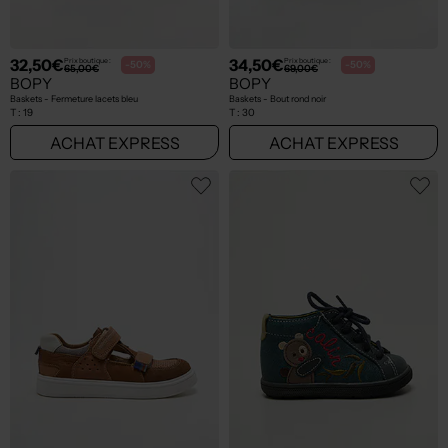
32,50€
34,50€
Prix boutique :
Prix boutique :
-50%
-50%
65,00€
69,00€
BOPY
BOPY
Baskets - Fermeture lacets bleu
Baskets - Bout rond noir
T :
19
T :
30
ACHAT EXPRESS
ACHAT EXPRESS