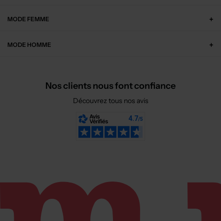
Bottillons - Fermeture lacets jaune
Baskets - Fermeture lacets marron
T :
18
T :
29, 30
ACHAT EXPRESS
ACHAT EXPRESS
23,60€
21,20€
Prix boutique :
Prix boutique :
-60%
-60%
59,00€
53,00€
BOPY
BOPY
Bottillons - Fermeture scratch marron
Baskets - Fermeture zippée bleu
T :
19
T :
17, 18, 19
ACHAT EXPRESS
ACHAT EXPRESS
23,04€
17,04€
Prix boutique :
Prix boutique :
-60%
-70%
57,60€
56,80€
BOPY
BOPY
Bottillons - Fermeture zippée marron
Bottillons - Fermeture lacets marron
T :
21
T :
19
ACHAT EXPRESS
ACHAT EXPRESS
18,24€
16,80€
Prix boutique :
Prix boutique :
-70%
-60%
60,80€
42,00€
BOPY
BOPY
Bottillons - Fermeture zip et lacets marron
Chaussons/Pantoufles - Fermeture zippée gris
T :
19
T :
24
ACHAT EXPRESS
ACHAT EXPRESS