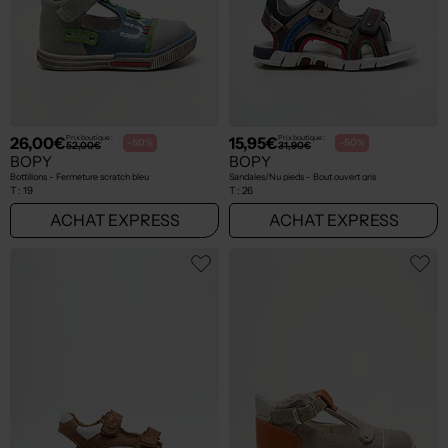
26,00€
15,95€
Prix boutique :
Prix boutique :
-50%
-50%
52,00€
31,90€
BOPY
BOPY
Bottillons - Fermeture scratch bleu
Sandales/Nu pieds - Bout ouvert gris
T :
19
T :
26
ACHAT EXPRESS
ACHAT EXPRESS