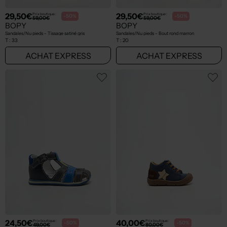
29,50€
29,50€
Prix boutique :
Prix boutique :
-50%
-50%
59,00€
59,00€
BOPY
BOPY
Sandales/Nu pieds - Tissage satiné gris
Sandales/Nu pieds - Bout rond marron
T :
33
T :
20
ACHAT EXPRESS
ACHAT EXPRESS
24,50€
40,00€
Prix boutique :
Prix boutique :
-50%
-50%
49,00€
80,00€