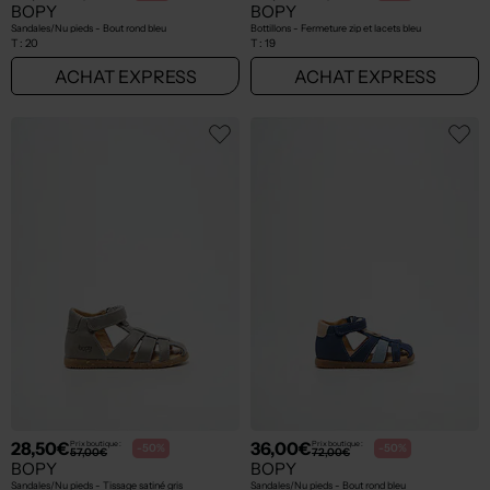
BOPY
BOPY
Sandales/Nu pieds - Bout rond bleu
Bottillons - Fermeture zip et lacets bleu
T :
20
T :
19
ACHAT EXPRESS
ACHAT EXPRESS
28,50€
36,00€
Prix boutique :
Prix boutique :
-50%
-50%
57,00€
72,00€
BOPY
BOPY
Sandales/Nu pieds - Tissage satiné gris
Sandales/Nu pieds - Bout rond bleu