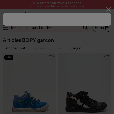
10€ offerts en vous abonnant
à notre newsletter >
Je m'abonne
1
Filtrer
Articles BOPY garcon
Afficher tout
Femme
Fille
Garçon
NEW