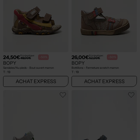
24,50€
26,00€
Prix boutique :
Prix boutique :
-50%
-50%
49,00€
52,00€
BOPY
BOPY
Sandales/Nu pieds - Bout ouvert marron
Bottillons - Fermeture scratch marron
T :
19
T :
19
ACHAT EXPRESS
ACHAT EXPRESS