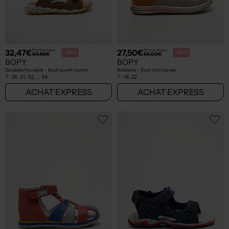
32,47€
27,50€
Prix boutique :
Prix boutique :
-50%
-50%
64,95€
55,00€
BOPY
BOPY
Sandales/Nu pieds - Bout ouvert marron
Bottillons - Bout rond orange
T :
26, 31, 32, ... 34
T :
18, 22
ACHAT EXPRESS
ACHAT EXPRESS