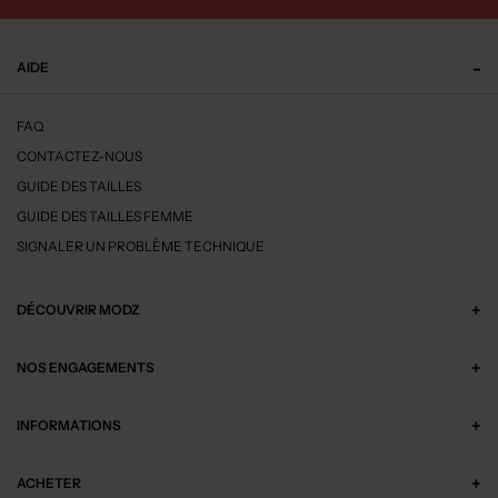
ACHAT EXPRESS
ACHAT EXPRESS
35,00€
40,00€
Prix boutique :
Prix boutique :
-50%
-50%
70,00€
80,00€
BOPY
BOPY
Bottillons - Fermeture scratch bleu
Bottillons - Fermeture zip et lacets bleu
T :
25
T :
18, 19, 20
ACHAT EXPRESS
ACHAT EXPRESS
40,00€
40,00€
Prix boutique :
Prix boutique :
-50%
-50%
80,00€
80,00€
BOPY
BOPY
Baskets - Tissage satiné marron
Bottillons - Fermeture zip et lacets bleu
T :
30, 31, 33, ... 34
T :
21, 24
ACHAT EXPRESS
ACHAT EXPRESS
20,50€
21,00€
Prix boutique :
Prix boutique :
-50%
-50%
41,00€
42,00€
BOPY
BOPY
Sandales/Nu pieds - Bout rond marron
Sandales/Nu pieds - Bout rond rose
T :
19
T :
18
ACHAT EXPRESS
ACHAT EXPRESS
16,00€
32,28€
Prix boutique :
Prix boutique :
-60%
-60%
40,00€
80,70€
BOPY
BOPY