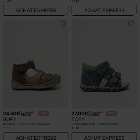
T :
20
T :
19
ACHAT EXPRESS
ACHAT EXPRESS
24,50€
27,00€
Prix boutique :
Prix boutique :
-50%
-50%
49,00€
54,00€
BOPY
BOPY
Bottillons - Fermeture scratch marron
Sandales/Nu pieds - Bout ouvert bleu
T :
19
T :
19
ACHAT EXPRESS
ACHAT EXPRESS