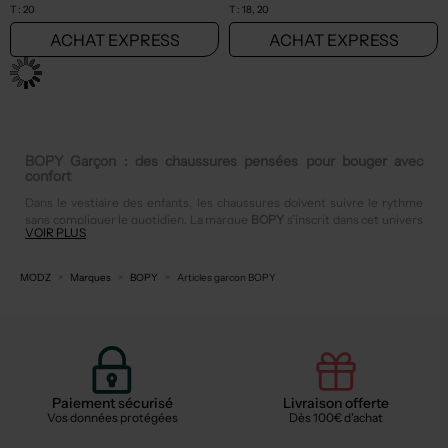
T :
20
T :
18, 20
ACHAT EXPRESS
ACHAT EXPRESS
31,50€
34,00€
Prix boutique :
Prix boutique :
-50%
-50%
63,00€
68,00€
BOPY
BOPY
Baskets - Bout rond bleu
Baskets - Fermeture lacets marron
T :
24
T :
18
ACHAT EXPRESS
ACHAT EXPRESS
28,50€
29,50€
Prix boutique :
Prix boutique :
-50%
-50%
57,00€
59,00€
BOPY
BOPY
Bottillons - Fermeture lacets bleu
Bottillons - Fermeture scratch rouge
T :
18
T :
24, 25
ACHAT EXPRESS
ACHAT EXPRESS
27,50€
22,50€
Prix boutique :
Prix boutique :
-50%
-50%
55,00€
45,00€
BOPY
BOPY
Sandales/Nu pieds - Bout rond bleu
Chaussons/Pantoufles - Fermeture zippée gris
T :
19, 20
T :
29
ACHAT EXPRESS
ACHAT EXPRESS