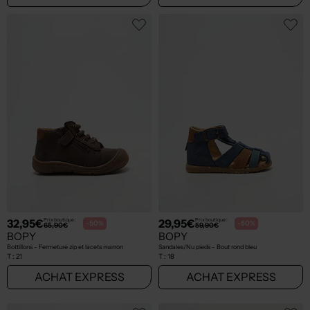
32,95€
29,95€
Prix boutique :
Prix boutique :
-50%
-50%
65,90€
59,90€
BOPY
BOPY
Bottillons - Fermeture zip et lacets marron
Sandales/Nu pieds - Bout rond bleu
T :
21
T :
18
ACHAT EXPRESS
ACHAT EXPRESS