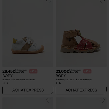
26,45€
23,00€
Prix boutique :
Prix boutique :
-50%
-50%
52,90€
46,00€
BOPY
BOPY
Baskets - Fermeture lacets blanc
Sandales/Nu pieds - Bout rond beige
T :
18
T :
18
ACHAT EXPRESS
ACHAT EXPRESS