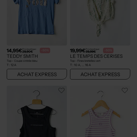
14,95€
19,99€
Prix boutique :
Prix boutique :
-50%
-50%
29,90€
39,99€
TEDDY SMITH
LE TEMPS DES CERISES
Top - Coupe cintrée bleu
Top - Fines bretelles vert
T :
12 A
T :
10 A, ... 16 A
ACHAT EXPRESS
ACHAT EXPRESS