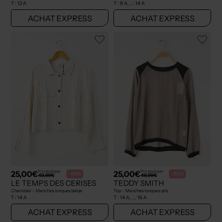
T :
12 A
T :
8 A, ... 14 A
ACHAT EXPRESS
ACHAT EXPRESS
25,00€
25,00€
Prix boutique :
Prix boutique :
-50%
-50%
49,99€
49,99€
LE TEMPS DES CERISES
TEDDY SMITH
Chemisier - Manches longues beige
Top - Manches longues gris
T :
14 A
T :
14 A, ... 16 A
ACHAT EXPRESS
ACHAT EXPRESS