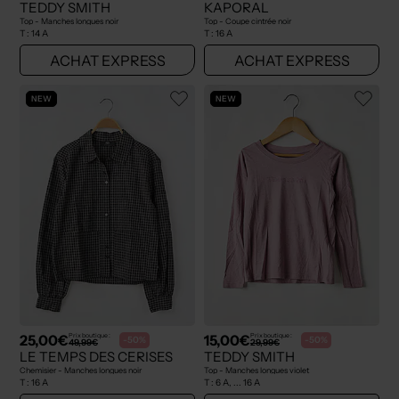
TEDDY SMITH
KAPORAL
Top - Manches longues noir
Top - Coupe cintrée noir
T :
14 A
T :
16 A
ACHAT EXPRESS
ACHAT EXPRESS
NEW
NEW
25,00€
15,00€
Prix boutique :
Prix boutique :
-50%
-50%
49,99€
29,99€
LE TEMPS DES CERISES
TEDDY SMITH
Chemisier - Manches longues noir
Top - Manches longues violet
T :
16 A
T :
6 A, ... 16 A