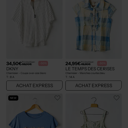
34,50€
24,95€
Prix boutique :
Prix boutique :
-50%
-50%
69,00€
49,90€
DKNY
LE TEMPS DES CERISES
Chemisier - Coupe over-size blanc
Chemisier - Manches courtes bleu
T :
8 A
T :
14 A
ACHAT EXPRESS
ACHAT EXPRESS
NEW