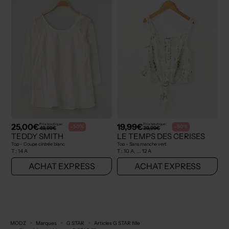
25,00€
19,99€
Prix boutique :
Prix boutique :
-50%
-50%
49,99€
39,99€
TEDDY SMITH
LE TEMPS DES CERISES
Top - Coupe cintrée blanc
Top - Sans manche vert
T :
14 A
T :
10 A, ... 12 A
ACHAT EXPRESS
ACHAT EXPRESS
MODZ
Marques
G STAR
Articles G STAR fille