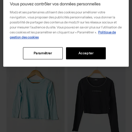
Vous pouvez contrôler vos données personnelles
Modz et ses partenaires utilisent des cookies pour améliorer votre
navigation, vous proposer des publicités personnalisées, vous donner la
possibilité de partager des contenus de modz.fr sur les réseaux sociaux et
14,50€
15,00€
Prix boutique :
Prix boutique :
pour mesurer l’audience du site. Vous pouvez en savoir plus sur l’utilisation de
-50%
-50%
29,00€
29,99€
ces cookies et les paramétrer en cliquant sur « Paramétrer ».
Politique de
TIFFOSI
TEDDY SMITH
gestion des cookies
Top - Fines bretelles blanc
Top - Manches longues gris
T :
13 A
T :
8 A, ... 16 A
ACHAT EXPRESS
ACHAT EXPRESS
Paramétrer
Accepter
NEW
NEW