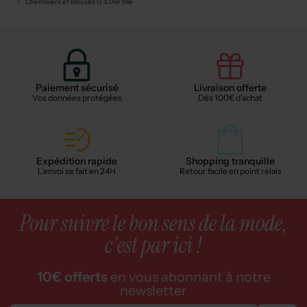
Chemisiers et blouses G STAR fille
Paiement sécurisé
Livraison offerte
Vos données protégées
Dès 100€ d'achat
Expédition rapide
Shopping tranquille
L'envoi se fait en 24H
Retour facile en point relais
Pour suivre le bon sens de la mode,
c'est par ici !
10€ offerts
en vous abonnant à notre
newsletter