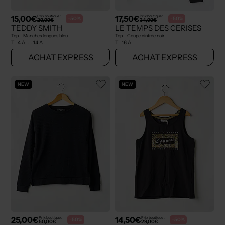
15,00€
17,50€
Prix boutique :
Prix boutique :
-50%
-50%
29,99€
34,99€
TEDDY SMITH
LE TEMPS DES CERISES
Top - Manches longues bleu
Top - Coupe cintrée noir
T :
4 A, ... 14 A
T :
16 A
ACHAT EXPRESS
ACHAT EXPRESS
NEW
NEW
25,00€
14,50€
Prix boutique :
Prix boutique :
-50%
-50%
50,00€
29,00€