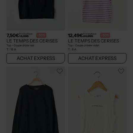
7,50€
12,49€
Prix boutique :
Prix boutique :
-50%
-50%
14,99€
24,99€
LE TEMPS DES CERISES
LE TEMPS DES CERISES
Top - Coupe droite noir
Top - Coupe cintrée violet
T :
16 A
T :
8 A
ACHAT EXPRESS
ACHAT EXPRESS