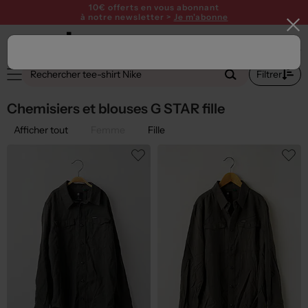
10€ offerts en vous abonnant
à notre newsletter >
Je m'abonne
2
Filtrer
Chemisiers et blouses G STAR fille
Afficher tout
Femme
Fille