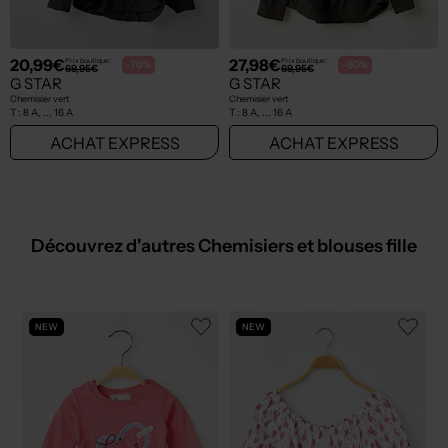
20,99€
27,98€
Prix boutique :
Prix boutique :
-70%
-60%
69,95€
69,95€
G STAR
G STAR
Chemisier vert
Chemisier vert
T :
8 A, ... 16 A
T :
8 A, ... 16 A
ACHAT EXPRESS
ACHAT EXPRESS
Découvrez d'autres Chemisiers et blouses fille
NEW
NEW