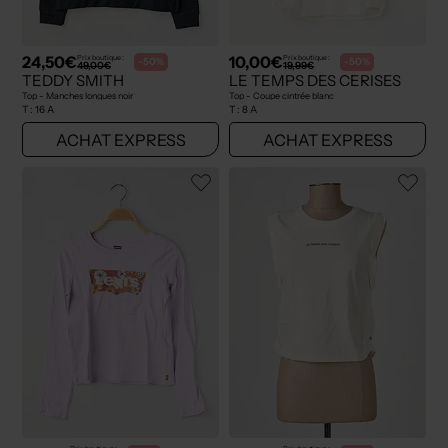
24,50€
10,00€
Prix boutique :
Prix boutique :
-50%
-50%
49,00€
19,99€
TEDDY SMITH
LE TEMPS DES CERISES
Top - Manches longues noir
Top - Coupe cintrée blanc
T :
16 A
T :
8 A
ACHAT EXPRESS
ACHAT EXPRESS