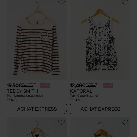
19,50€
12,46€
Prix boutique :
Prix boutique :
-50%
-50%
39,00€
24,90€
TEDDY SMITH
KAPORAL
Top - Manches longues beige
Top - Coupe droite noir
T :
16 A
T :
14 A
ACHAT EXPRESS
ACHAT EXPRESS