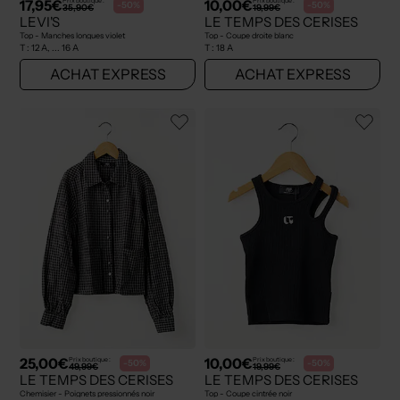
17,95€
10,00€
Prix boutique :
Prix boutique :
-50%
-50%
35,90€
19,99€
LEVI'S
LE TEMPS DES CERISES
Top - Manches longues violet
Top - Coupe droite blanc
T :
12 A, ... 16 A
T :
18 A
ACHAT EXPRESS
ACHAT EXPRESS
25,00€
10,00€
Prix boutique :
Prix boutique :
-50%
-50%
49,99€
19,99€
LE TEMPS DES CERISES
LE TEMPS DES CERISES
Chemisier - Poignets pressionnés noir
Top - Coupe cintrée noir