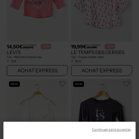
14,50€
19,99€
Prix boutique :
Prix boutique :
-50%
-50%
29,00€
39,99€
LEVI'S
LE TEMPS DES CERISES
Top - Manches longues rose
Top - Coupe cintrée violet
T :
3 M
T :
16 A
ACHAT EXPRESS
ACHAT EXPRESS
NEW
NEW
Continuer sans accepter