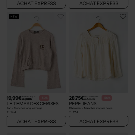
ACHAT EXPRESS
ACHAT EXPRESS
NEW
19,99€
28,75€
Prix boutique :
Prix boutique :
-50%
-50%
39,99€
57,50€
LE TEMPS DES CERISES
PEPE JEANS
Top - Manches longues beige
Chemisier - Manches longues beige
T :
14 A
T :
12 A
ACHAT EXPRESS
ACHAT EXPRESS