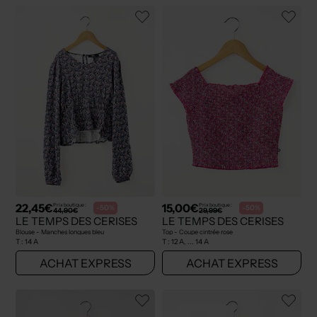
22,45€
15,00€
Prix boutique :
Prix boutique :
-50%
-50%
44,90€
29,99€
LE TEMPS DES CERISES
LE TEMPS DES CERISES
Blouse - Manches longues bleu
Top - Coupe cintrée rose
T :
14 A
T :
12 A, ... 14 A
ACHAT EXPRESS
ACHAT EXPRESS