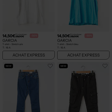
14,50€
14,50€
Prix boutique :
Prix boutique :
-50%
-50%
29,00€
29,00€
GARCIA
GARCIA
T-shirt - Stretch gris
T-shirt - Stretch bleu
T :
16 A
T :
16 A
ACHAT EXPRESS
ACHAT EXPRESS
NEW
NEW