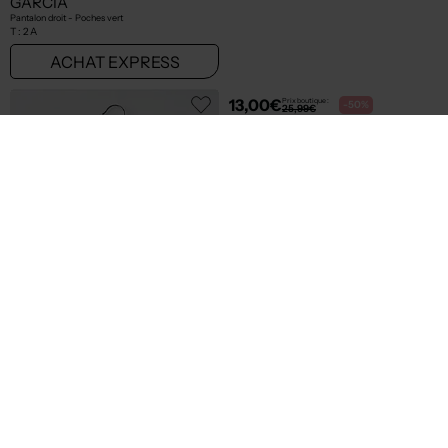
13,00€
64,96€
Prix boutique :
Prix boutique :
-50%
-50%
25,99€
129,90€
GARCIA
GARCIA
Short gris
Blouson - Poches vert
T :
8 A
T :
14 A
ACHAT EXPRESS
ACHAT EXPRESS