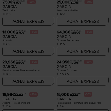
NEW
22,99€
22,99€
Prix boutique :
Prix boutique :
-50%
-50%
45,99€
45,99€
GARCIA
GARCIA
Jeans coupe slim - Poches bleu
Jeans coupe droite bleu
T :
16 A
T :
8 A
ACHAT EXPRESS
ACHAT EXPRESS