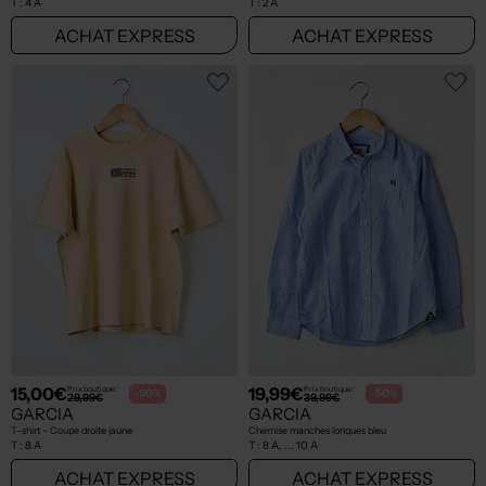
T :
4 A
T :
2 A
ACHAT EXPRESS
ACHAT EXPRESS
15,00€
19,99€
Prix boutique :
Prix boutique :
-50%
-50%
29,99€
39,99€
GARCIA
GARCIA
T-shirt - Coupe droite jaune
Chemise manches longues bleu
T :
8 A
T :
8 A, ... 10 A
ACHAT EXPRESS
ACHAT EXPRESS