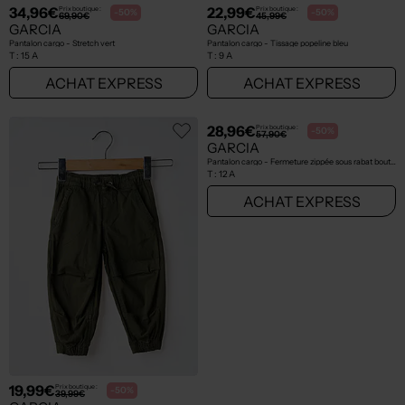
7,50€
25,00€
Prix boutique :
Prix boutique :
-50%
-50%
15,00€
49,99€
GARCIA
GARCIA
T-shirt beige
Jeans coupe slim bleu
T :
14 A
T :
10 A
ACHAT EXPRESS
ACHAT EXPRESS