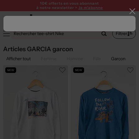
10€ offerts en vous abonnant
à notre newsletter >
Je m'abonne
1
Filtrer
Articles GARCIA garcon
Afficher tout
Femme
Homme
Fille
Garçon
NEW
NEW