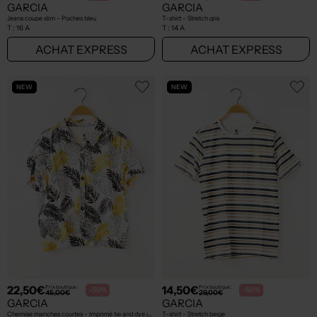
GARCIA
GARCIA
Jeans coupe slim - Poches bleu
T-shirt - Stretch gris
T :
16 A
T :
14 A
ACHAT EXPRESS
ACHAT EXPRESS
NEW
NEW
22,50€
14,50€
Prix boutique :
Prix boutique :
-50%
-50%
45,00€
29,00€
GARCIA
GARCIA
Chemise manches courtes - Imprimé tie and dye jaune
T-shirt - Stretch beige