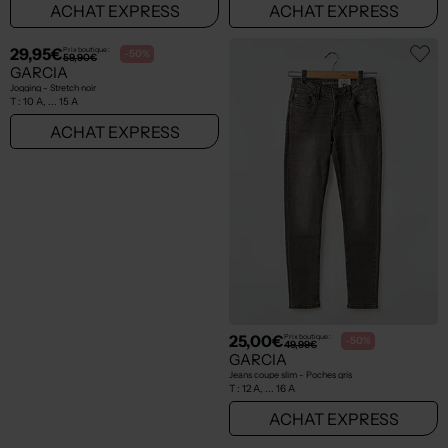
25,00€
25,00€
Prix boutique :
Prix boutique :
-50%
-50%
49,99€
49,99€
GARCIA
GARCIA
Jeans coupe slim bleu
Jeans coupe slim bleu
T :
9 A, ... 11 A
T :
9 A, ... 12 A
ACHAT EXPRESS
ACHAT EXPRESS