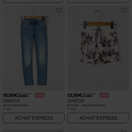
19,99€
13,99€
Prix boutique :
Prix boutique :
-50%
-50%
39,99€
27,99€
GARCIA
GARCIA
Jeans coupe slim bleu
Bermuda - Taille élastique blanc
T :
9 A
T :
2 A
ACHAT EXPRESS
ACHAT EXPRESS