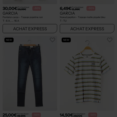
30,00€
6,49€
Prix boutique :
Prix boutique :
-50%
-50%
59,99€
12,99€
GARCIA
GARCIA
Pantalon cargo - Tissage popeline noir
Noeud papillon - Tissage maille piquée bleu
T :
6 A, ... 16 A
T :
TU
ACHAT EXPRESS
ACHAT EXPRESS
NEW
NEW
25,00€
14,50€
Prix boutique :
Prix boutique :
-50%
-50%
49,99€
29,00€