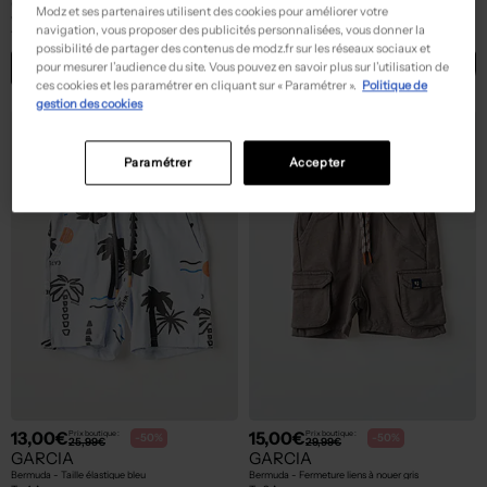
GARCIA
GARCIA
Modz et ses partenaires utilisent des cookies pour améliorer votre
Veste casual vert
T-shirt - Stretch orange
navigation, vous proposer des publicités personnalisées, vous donner la
T :
8 A
T :
14 A, ... 16 A
possibilité de partager des contenus de modz.fr sur les réseaux sociaux et
ACHAT EXPRESS
ACHAT EXPRESS
pour mesurer l’audience du site. Vous pouvez en savoir plus sur l’utilisation de
ces cookies et les paramétrer en cliquant sur « Paramétrer ».
Politique de
gestion des cookies
Paramétrer
Accepter
13,00€
15,00€
Prix boutique :
Prix boutique :
-50%
-50%
25,99€
29,99€
GARCIA
GARCIA
Bermuda - Taille élastique bleu
Bermuda - Fermeture liens à nouer gris