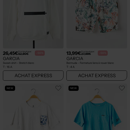
26,45€
13,99€
Prix boutique :
Prix boutique :
-50%
-50%
52,90€
27,99€
GARCIA
GARCIA
Sweat-shirt - Stretch blanc
Bermuda - Fermeture liens à nouer blanc
T :
16 A
T :
4 A
ACHAT EXPRESS
ACHAT EXPRESS
NEW
NEW