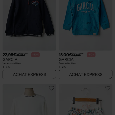
22,99€
15,00€
Prix boutique :
Prix boutique :
-50%
-50%
45,99€
29,99€
GARCIA
GARCIA
Veste casual bleu
Sweat-shirt bleu
T :
8 A
T :
2 A
ACHAT EXPRESS
ACHAT EXPRESS