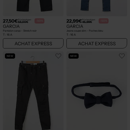
27,50€
22,99€
Prix boutique :
Prix boutique :
-50%
-50%
55,00€
45,99€
GARCIA
GARCIA
Pantalon cargo - Stretch noir
Jeans coupe slim - Poches bleu
T :
16 A
T :
16 A
ACHAT EXPRESS
ACHAT EXPRESS
NEW
NEW