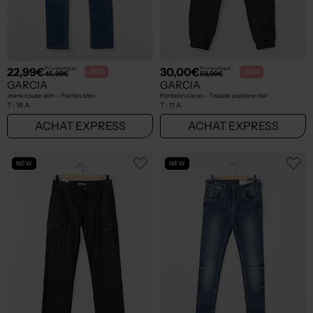
22,99€
30,00€
Prix boutique :
Prix boutique :
-50%
-50%
45,99€
59,99€
GARCIA
GARCIA
Jeans coupe slim - Poches bleu
Pantalon cargo - Tissage popeline noir
T :
16 A
T :
11 A
ACHAT EXPRESS
ACHAT EXPRESS
NEW
NEW