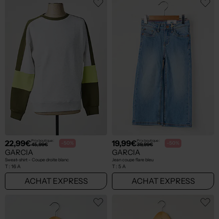
22,99€
19,99€
Prix boutique :
Prix boutique :
-50%
-50%
45,99€
39,99€
GARCIA
GARCIA
Sweat-shirt - Coupe droite blanc
Jean coupe flare bleu
T :
16 A
T :
5 A
ACHAT EXPRESS
ACHAT EXPRESS