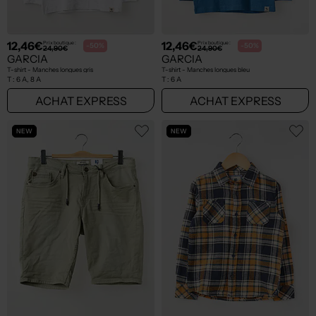
12,46€
12,46€
Prix boutique :
Prix boutique :
-50%
-50%
24,90€
24,90€
GARCIA
GARCIA
T-shirt - Manches longues gris
T-shirt - Manches longues bleu
T :
6 A, 8 A
T :
6 A
ACHAT EXPRESS
ACHAT EXPRESS
NEW
NEW