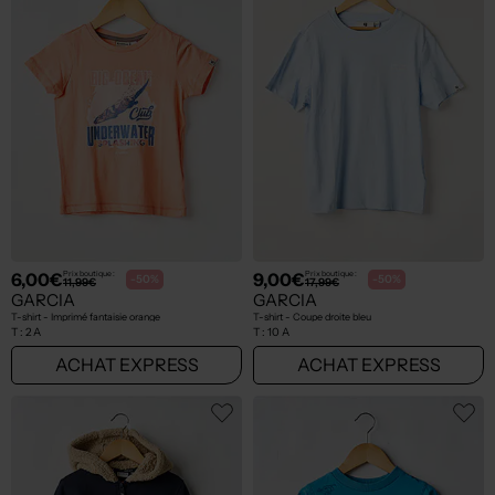
6,00€
9,00€
Prix boutique :
Prix boutique :
-50%
-50%
11,99€
17,99€
GARCIA
GARCIA
T-shirt - Imprimé fantaisie orange
T-shirt - Coupe droite bleu
T :
2 A
T :
10 A
ACHAT EXPRESS
ACHAT EXPRESS