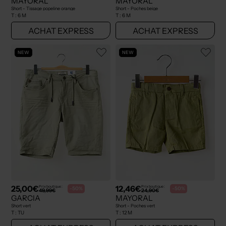
MAYORAL
MAYORAL
Short - Tissage popeline orange
Short - Poches beige
T :
6 M
T :
6 M
ACHAT EXPRESS
ACHAT EXPRESS
NEW
NEW
25,00€
12,46€
Prix boutique :
Prix boutique :
-50%
-50%
49,99€
24,90€
GARCIA
MAYORAL
Short vert
Short - Poches vert
T :
TU
T :
12 M