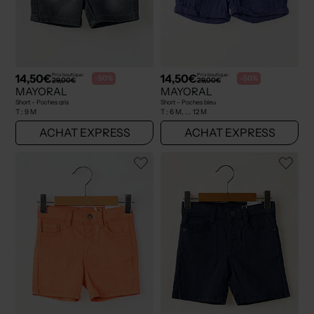
14,50€
14,50€
Prix boutique :
Prix boutique :
-50%
-50%
29,00€
29,00€
MAYORAL
MAYORAL
Short - Poches gris
Short - Poches bleu
T :
9 M
T :
6 M, ... 12 M
ACHAT EXPRESS
ACHAT EXPRESS