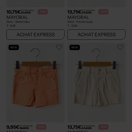
10,75€
13,75€
Prix boutique :
Prix boutique :
-50%
-50%
21,50€
27,50€
MAYORAL
MAYORAL
Short - Stretch bleu
Short - Poches rouge
T :
6 M
T :
12 M
ACHAT EXPRESS
ACHAT EXPRESS
NEW
NEW
9,95€
13,75€
Prix boutique :
Prix boutique :
-50%
-50%
19,90€
27,50€