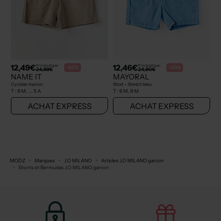
12,49€
12,46€
Prix boutique :
Prix boutique :
-50%
-50%
24,99€
24,90€
NAME IT
MAYORAL
Cycliste marron
Short - Stretch bleu
T :
9 M, ... 5 A
T :
6 M, 9 M
ACHAT EXPRESS
ACHAT EXPRESS
MODZ
Marques
J.O MILANO
Articles J.O MILANO garcon
Shorts et Bermudas J.O MILANO garcon