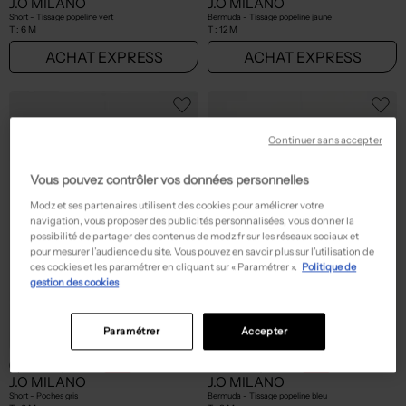
J.O MILANO
J.O MILANO
Short - Tissage popeline vert
Bermuda - Tissage popeline jaune
T :
6 M
T :
12 M
ACHAT EXPRESS
ACHAT EXPRESS
Continuer sans accepter
Vous pouvez contrôler vos données personnelles
Modz et ses partenaires utilisent des cookies pour améliorer votre
navigation, vous proposer des publicités personnalisées, vous donner la
possibilité de partager des contenus de modz.fr sur les réseaux sociaux et
pour mesurer l’audience du site. Vous pouvez en savoir plus sur l’utilisation de
ces cookies et les paramétrer en cliquant sur « Paramétrer ».
Politique de
gestion des cookies
Paramétrer
Accepter
6,40€
6,40€
Prix boutique :
Prix boutique :
-80%
-80%
32,00€
32,00€
J.O MILANO
J.O MILANO
Short - Poches gris
Bermuda - Tissage popeline bleu