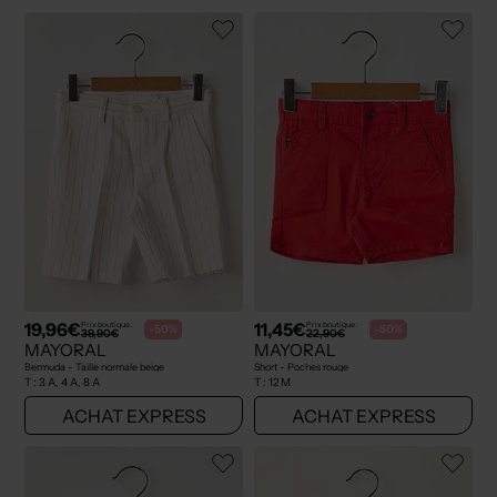
19,96€
11,45€
Prix boutique :
Prix boutique :
-50%
-50%
39,90€
22,90€
MAYORAL
MAYORAL
Bermuda - Taille normale beige
Short - Poches rouge
T :
3 A, 4 A, 8 A
T :
12 M
ACHAT EXPRESS
ACHAT EXPRESS