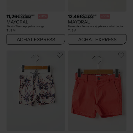
11,26€
12,46€
Prix boutique :
Prix boutique :
-50%
-50%
22,50€
24,90€
MAYORAL
MAYORAL
Short - Tissage popeline orange
Bermuda - Fermeture zippée sous rabat boutonné bleu
T :
9 M
T :
3 A
ACHAT EXPRESS
ACHAT EXPRESS