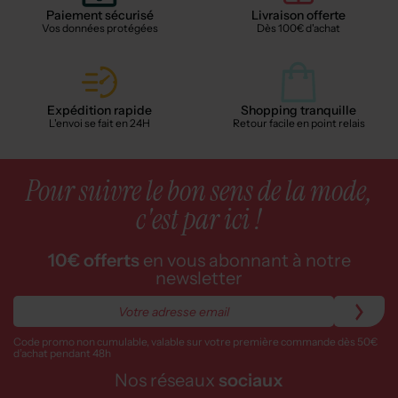
Paiement sécurisé
Livraison offerte
Vos données protégées
Dès 100€ d'achat
Expédition rapide
Shopping tranquille
L'envoi se fait en 24H
Retour facile en point relais
Pour suivre le bon sens de la mode,
c'est par ici !
10€ offerts
en vous abonnant à notre
newsletter
Code promo non cumulable, valable sur votre première commande dès 50€
d’achat pendant 48h
Nos réseaux
sociaux