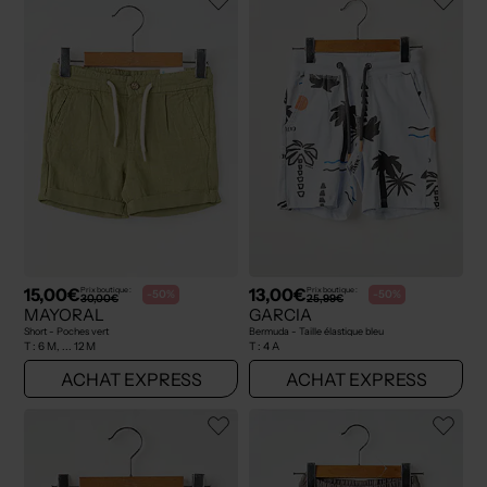
15,00€
13,00€
Prix boutique :
Prix boutique :
-50%
-50%
30,00€
25,99€
MAYORAL
GARCIA
Short - Poches vert
Bermuda - Taille élastique bleu
T :
6 M, ... 12 M
T :
4 A
ACHAT EXPRESS
ACHAT EXPRESS