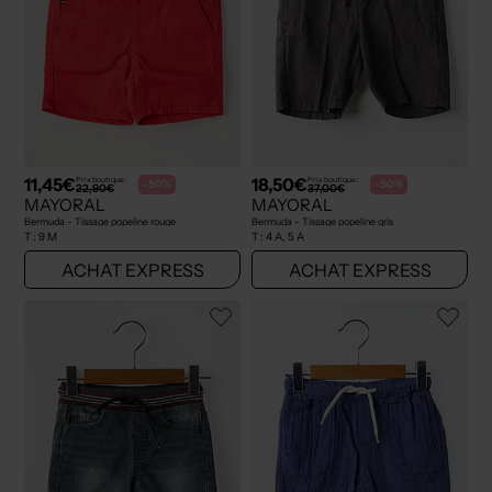
11,45€
18,50€
Prix boutique :
Prix boutique :
-50%
-50%
22,90€
37,00€
MAYORAL
MAYORAL
Bermuda - Tissage popeline rouge
Bermuda - Tissage popeline gris
T :
9 M
T :
4 A, 5 A
ACHAT EXPRESS
ACHAT EXPRESS