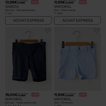
13,99€
11,95€
Prix boutique :
Prix boutique :
-50%
-50%
27,99€
23,90€
GARCIA
MAYORAL
Bermuda - Taille élastique blanc
Short - Stretch orange
T :
2 A
T :
12 M
ACHAT EXPRESS
ACHAT EXPRESS
19,00€
11,95€
Prix boutique :
Prix boutique :
-50%
-50%
37,99€
23,90€
MAYORAL
MAYORAL
Bermuda - Tissage popeline bleu
Short - Poches bleu
T :
5 A, 6 A, 8 A
T :
9 M