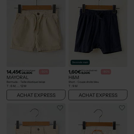
Seconde main
14,45€
1,60€
Prix boutique :
Prix neuf estimé :
-50%
-80%
28,90€
8,00€
MAYORAL
H&M
Bermuda - Taille élastique beige
Short - Coupe droite bleu
T :
6 M, ... 12 M
T :
9 M
ACHAT EXPRESS
ACHAT EXPRESS