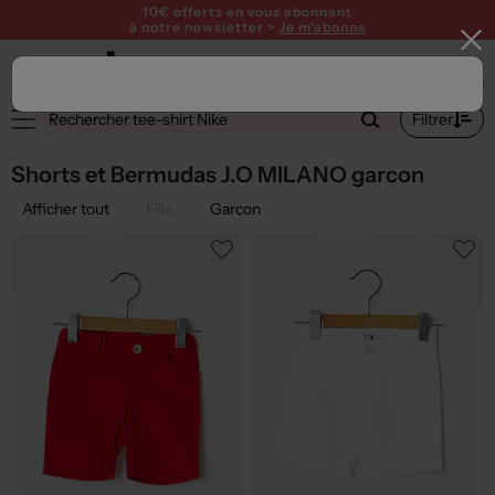
10€ offerts en vous abonnant
à notre newsletter >
Je m'abonne
2
Filtrer
Shorts et Bermudas J.O MILANO garcon
Afficher tout
Fille
Garçon