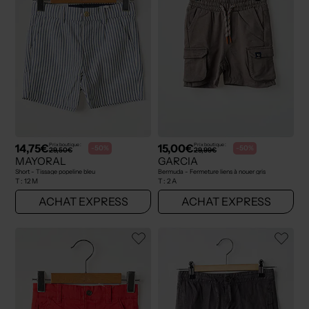
14,75€
15,00€
Prix boutique :
Prix boutique :
-50%
-50%
29,50€
29,99€
MAYORAL
GARCIA
Short - Tissage popeline bleu
Bermuda - Fermeture liens à nouer gris
T :
12 M
T :
2 A
ACHAT EXPRESS
ACHAT EXPRESS