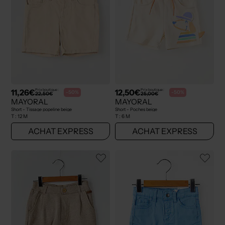
11,26€
12,50€
Prix boutique :
Prix boutique :
-50%
-50%
22,50€
25,00€
MAYORAL
MAYORAL
Short - Tissage popeline beige
Short - Poches beige
T :
12 M
T :
6 M
ACHAT EXPRESS
ACHAT EXPRESS