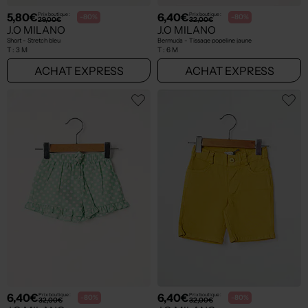
5,80€
6,40€
Prix boutique :
Prix boutique :
-80%
-80%
29,00€
32,00€
J.O MILANO
J.O MILANO
Short - Stretch bleu
Bermuda - Tissage popeline jaune
T :
3 M
T :
6 M
ACHAT EXPRESS
ACHAT EXPRESS
6,40€
6,40€
Prix boutique :
Prix boutique :
-80%
-80%
32,00€
32,00€