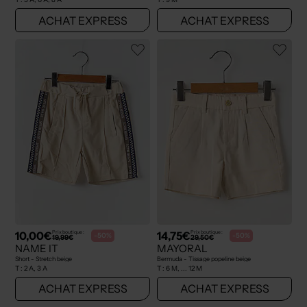
ACHAT EXPRESS
ACHAT EXPRESS
10,00€
14,75€
Prix boutique :
Prix boutique :
-50%
-50%
19,99€
29,50€
NAME IT
MAYORAL
Short - Stretch beige
Bermuda - Tissage popeline beige
T :
2 A, 3 A
T :
6 M, ... 12 M
ACHAT EXPRESS
ACHAT EXPRESS