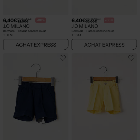
6,40€
6,40€
Prix boutique :
Prix boutique :
-80%
-80%
32,00€
32,00€
J.O MILANO
J.O MILANO
Bermuda - Tissage popeline rouge
Bermuda - Tissage popeline beige
T :
6 M
T :
6 M
ACHAT EXPRESS
ACHAT EXPRESS