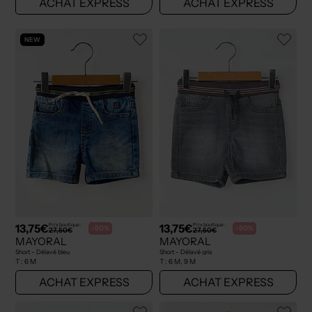
ACHAT EXPRESS
ACHAT EXPRESS
NEW
13,75€
13,75€
Prix boutique :
Prix boutique :
-50%
-50%
27,50€
27,50€
MAYORAL
MAYORAL
Short - Délavé bleu
Short - Délavé gris
T :
6 M
T :
6 M, 9 M
ACHAT EXPRESS
ACHAT EXPRESS