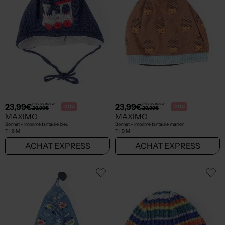
23,99€
23,99€
Prix boutique :
Prix boutique :
-20%
-20%
29,99€
29,99€
MAXIMO
MAXIMO
Bonnet - Imprimé fantaisie bleu
Bonnet - Imprimé fantaisie marron
T :
6 M
T :
9 M
ACHAT EXPRESS
ACHAT EXPRESS