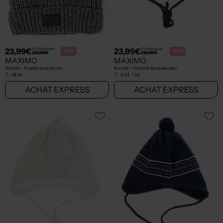
23,99€
23,99€
Prix boutique :
Prix boutique :
-20%
-20%
29,99€
29,99€
MAXIMO
MAXIMO
Bonnet - Empiècements noir
Bonnet - Imprimé fantaisie bleu
T :
18 M
T :
0 M, 1 M
ACHAT EXPRESS
ACHAT EXPRESS