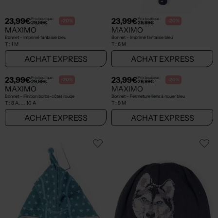
23,99€
23,99€
Prix boutique :
Prix boutique :
-20%
-20%
29,99€
29,99€
MAXIMO
MAXIMO
Bonnet - Imprimé fantaisie bleu
Bonnet - Imprimé fantaisie bleu
T :
1 M
T :
6 M
ACHAT EXPRESS
ACHAT EXPRESS