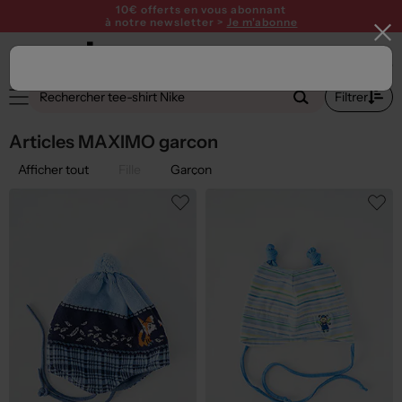
10€ offerts en vous abonnant
à notre newsletter >
Je m'abonne
1
Filtrer
Articles MAXIMO garcon
Afficher tout
Fille
Garçon