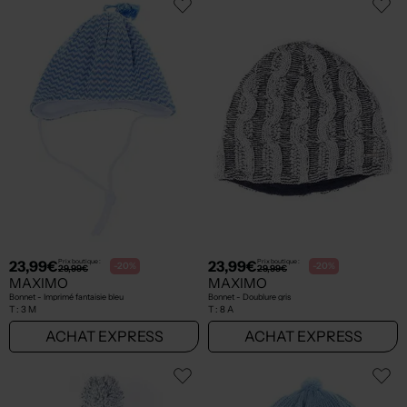
23,99€
23,99€
Prix boutique :
Prix boutique :
-20%
-20%
29,99€
29,99€
MAXIMO
MAXIMO
Bonnet - Imprimé fantaisie bleu
Bonnet - Doublure gris
T :
3 M
T :
8 A
ACHAT EXPRESS
ACHAT EXPRESS