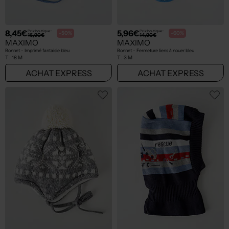
8,45€
5,96€
Prix boutique :
Prix boutique :
-50%
-60%
16,90€
14,90€
MAXIMO
MAXIMO
Bonnet - Imprimé fantaisie bleu
Bonnet - Fermeture liens à nouer bleu
T :
18 M
T :
3 M
ACHAT EXPRESS
ACHAT EXPRESS