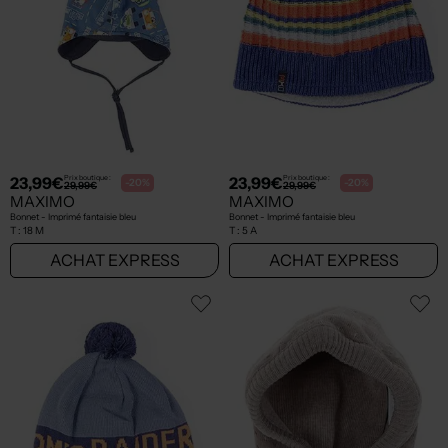
23,99€
23,99€
Prix boutique :
Prix boutique :
-20%
-20%
29,99€
29,99€
MAXIMO
MAXIMO
Bonnet - Imprimé fantaisie bleu
Bonnet - Imprimé fantaisie bleu
T :
18 M
T :
5 A
ACHAT EXPRESS
ACHAT EXPRESS