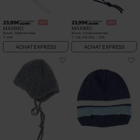
23,99€
23,99€
Prix boutique :
Prix boutique :
-20%
-20%
29,99€
29,99€
MAXIMO
MAXIMO
Bonnet - Maille fine beige
Bonnet - Empiècements bleu
T :
6 M
T :
1 M, 3 M, 6 M, ... 9 M
ACHAT EXPRESS
ACHAT EXPRESS