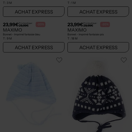
T :
3 M
T :
1 M
ACHAT EXPRESS
ACHAT EXPRESS
23,99€
23,99€
Prix boutique :
Prix boutique :
-20%
-20%
29,99€
29,99€
MAXIMO
MAXIMO
Bonnet - Imprimé fantaisie bleu
Bonnet - Imprimé fantaisie gris
T :
9 M
T :
18 M
ACHAT EXPRESS
ACHAT EXPRESS