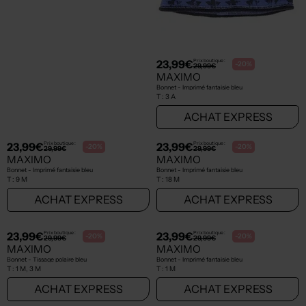
23,99€
23,99€
Prix boutique :
Prix boutique :
-20%
-20%
29,99€
29,99€
MAXIMO
MAXIMO
Bonnet - Imprimé fantaisie bleu
Bonnet - Imprimé fantaisie bleu
T :
1 M
T :
Prématuré
ACHAT EXPRESS
ACHAT EXPRESS