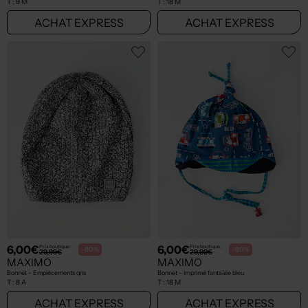
T :
9 M
T :
18 M
ACHAT EXPRESS
ACHAT EXPRESS
6,00€
6,00€
Prix boutique :
Prix boutique :
-80%
-80%
29,99€
29,99€
MAXIMO
MAXIMO
Bonnet - Empiècements gris
Bonnet - Imprimé fantaisie bleu
T :
8 A
T :
18 M
ACHAT EXPRESS
ACHAT EXPRESS