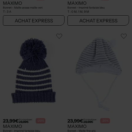
MAXIMO
MAXIMO
Bonnet - Maille grosse maille vert
Bonnet - Imprimé fantaisie bleu
T :
3 A
T :
0 M, 1 M, 9 M
ACHAT EXPRESS
ACHAT EXPRESS
23,99€
23,99€
Prix boutique :
Prix boutique :
-20%
-20%
29,99€
29,99€
MAXIMO
MAXIMO
Bonnet - Imprimé fantaisie bleu
Bonnet - Maille fine gris