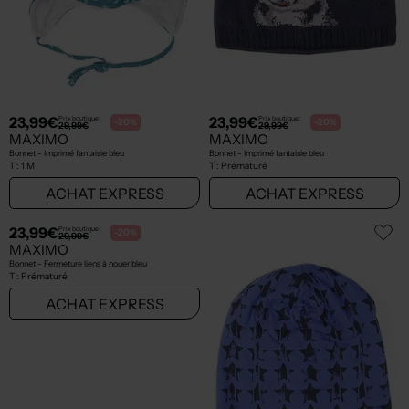
23,99€
23,99€
Prix boutique :
Prix boutique :
-20%
-20%
29,99€
29,99€
MAXIMO
MAXIMO
Bonnet - Finition bords-côtes rouge
Bonnet - Fermeture liens à nouer bleu
T :
8 A, ... 10 A
T :
9 M
ACHAT EXPRESS
ACHAT EXPRESS