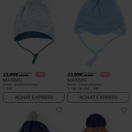
23,99€
23,99€
Prix boutique :
Prix boutique :
-20%
-20%
29,99€
29,99€
MAXIMO
MAXIMO
Bonnet - Empiècements bleu
Bonnet - Tissage polaire bleu
T :
6 M
T :
1 M, 3 M, 6 M, ... 9 M
ACHAT EXPRESS
ACHAT EXPRESS