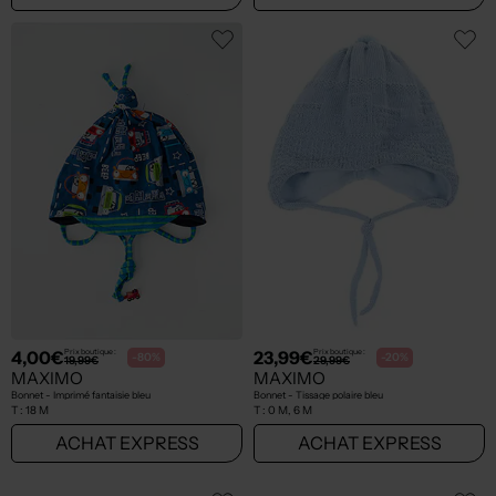
4,00€
23,99€
Prix boutique :
Prix boutique :
-80%
-20%
19,99€
29,99€
MAXIMO
MAXIMO
Bonnet - Imprimé fantaisie bleu
Bonnet - Tissage polaire bleu
T :
18 M
T :
0 M, 6 M
ACHAT EXPRESS
ACHAT EXPRESS