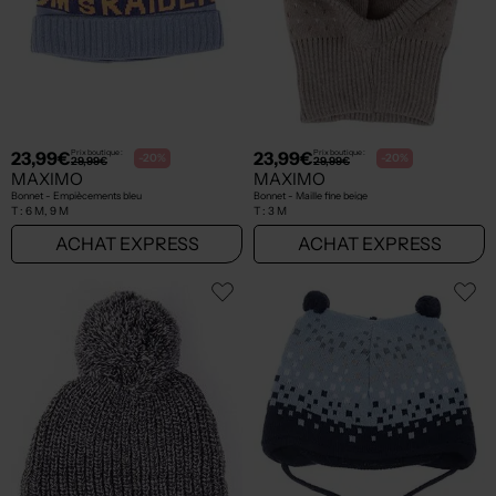
23,99€
23,99€
Prix boutique :
Prix boutique :
-20%
-20%
29,99€
29,99€
MAXIMO
MAXIMO
Bonnet - Empiècements bleu
Bonnet - Maille fine beige
T :
6 M, 9 M
T :
3 M
ACHAT EXPRESS
ACHAT EXPRESS