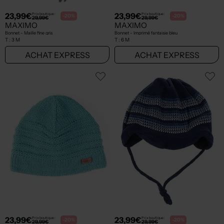
23,99€
23,99€
Prix boutique :
Prix boutique :
-20%
-20%
29,99€
29,99€
MAXIMO
MAXIMO
Bonnet - Maille fine gris
Bonnet - Imprimé fantaisie bleu
T :
3 M
T :
6 M
ACHAT EXPRESS
ACHAT EXPRESS
23,99€
23,99€
Prix boutique :
Prix boutique :
-20%
-20%
29,99€
29,99€