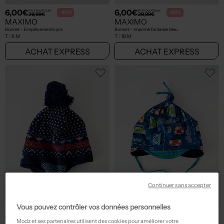
6,00€
6,00€
Prix boutique :
Prix boutique :
-80%
-80%
29,99€
29,99€
MAXIMO
MAXIMO
Bonnet - Empiècements gris
Bonnet - Imprimé fantaisie bleu
T :
6 M
T :
18 M
ACHAT EXPRESS
ACHAT EXPRESS
Continuer sans accepter
Vous pouvez contrôler vos données personnelles
6,00€
6,00€
Prix boutique :
Prix boutique :
-80%
-80%
29,99€
29,99€
Modz et ses partenaires utilisent des cookies pour améliorer votre