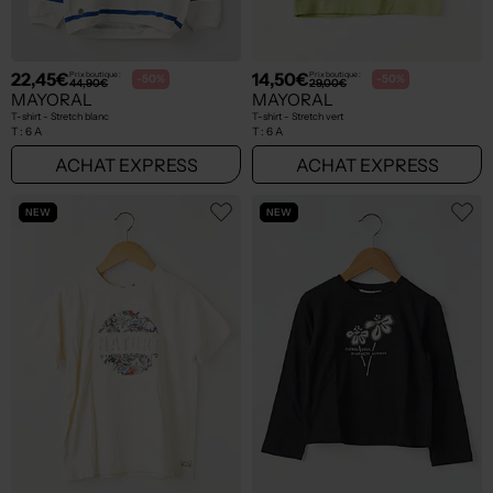
22,45€
14,50€
Prix boutique :
Prix boutique :
-50%
-50%
44,90€
29,00€
MAYORAL
MAYORAL
T-shirt - Stretch blanc
T-shirt - Stretch vert
T :
6 A
T :
6 A
ACHAT EXPRESS
ACHAT EXPRESS
NEW
NEW