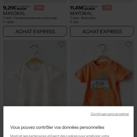
9,25€
11,45€
Prix boutique :
Prix boutique :
-50%
-50%
18,50€
22,90€
MAYORAL
MAYORAL
T-shirt - Fermeture boutonnée au dos rouge
T-shirt - Stretch bleu
T :
18 M
T :
6 A
ACHAT EXPRESS
ACHAT EXPRESS
Continuer sans accepter
Vous pouvez contrôler vos données personnelles
8,75€
10,00€
Prix boutique :
Prix boutique :
-50%
-50%
17,50€
19,99€
Modz et ses partenaires utilisent des cookies pour améliorer votre