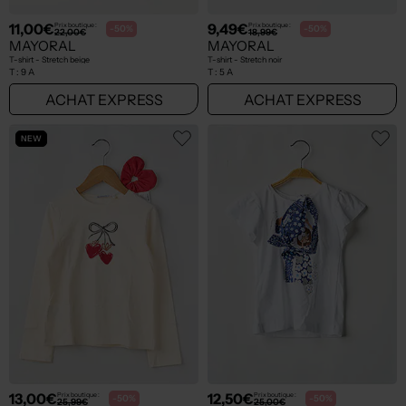
11,00€
9,49€
Prix boutique :
Prix boutique :
-50%
-50%
22,00€
18,99€
MAYORAL
MAYORAL
T-shirt - Stretch beige
T-shirt - Stretch noir
T :
9 A
T :
5 A
ACHAT EXPRESS
ACHAT EXPRESS
NEW
13,00€
12,50€
Prix boutique :
Prix boutique :
-50%
-50%
25,99€
25,00€