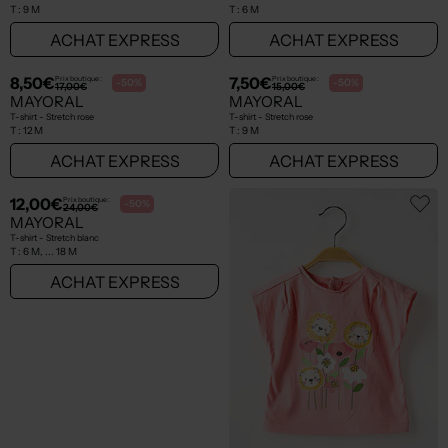
T :
9 M
T :
6 M
ACHAT EXPRESS
ACHAT EXPRESS
8,50€
7,50€
Prix boutique :
Prix boutique :
-50%
-50%
17,00€
15,00€
MAYORAL
MAYORAL
T-shirt - Stretch rose
T-shirt - Stretch rose
T :
12 M
T :
9 M
ACHAT EXPRESS
ACHAT EXPRESS