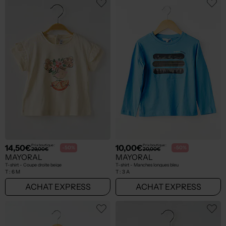
14,50€
10,00€
Prix boutique :
Prix boutique :
-50%
-50%
29,00€
20,00€
MAYORAL
MAYORAL
T-shirt - Coupe droite beige
T-shirt - Manches longues bleu
T :
6 M
T :
3 A
ACHAT EXPRESS
ACHAT EXPRESS