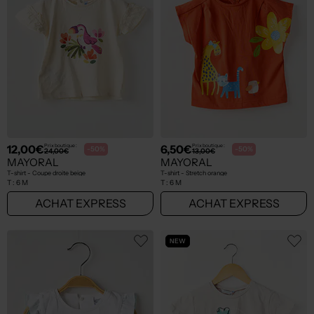
12,00€
6,50€
Prix boutique :
Prix boutique :
-50%
-50%
24,00€
13,00€
MAYORAL
MAYORAL
T-shirt - Coupe droite beige
T-shirt - Stretch orange
T :
6 M
T :
6 M
ACHAT EXPRESS
ACHAT EXPRESS
NEW