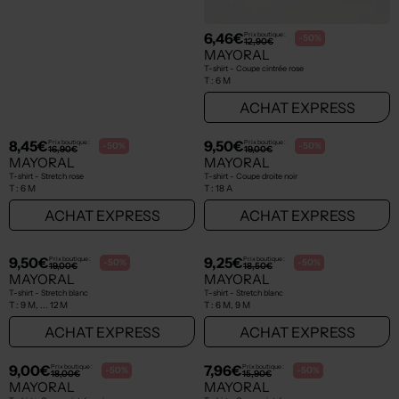
12,00€
6,46€
Prix boutique :
Prix boutique :
-50%
-50%
24,00€
12,90€
MAYORAL
MAYORAL
T-shirt - Stretch blanc
T-shirt - Coupe cintrée rose
T :
6 M, ... 18 M
T :
6 M
ACHAT EXPRESS
ACHAT EXPRESS