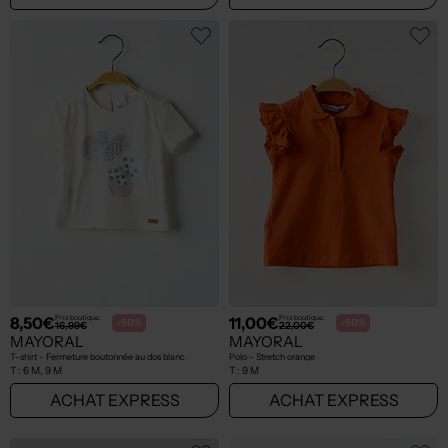
8,50€
11,00€
Prix boutique :
Prix boutique :
-50%
-50%
16,99€
22,00€
MAYORAL
MAYORAL
T-shirt - Fermeture boutonnée au dos blanc
Polo - Stretch orange
T :
6 M, 9 M
T :
9 M
ACHAT EXPRESS
ACHAT EXPRESS