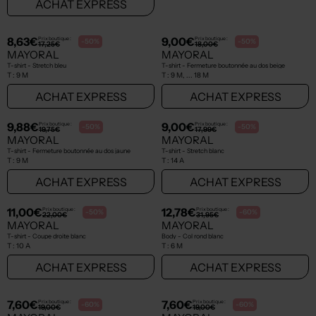
9,50€
9,25€
Prix boutique :
Prix boutique :
-50%
-50%
19,00€
18,50€
MAYORAL
MAYORAL
T-shirt - Stretch blanc
T-shirt - Stretch blanc
T :
9 M, ... 12 M
T :
6 M, 9 M
ACHAT EXPRESS
ACHAT EXPRESS