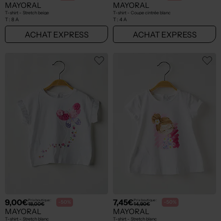
MAYORAL
MAYORAL
T-shirt - Stretch beige
T-shirt - Coupe cintrée blanc
T :
8 A
T :
4 A
ACHAT EXPRESS
ACHAT EXPRESS
9,00€
7,45€
Prix boutique :
Prix boutique :
-50%
-50%
18,00€
14,90€
MAYORAL
MAYORAL
T-shirt - Stretch blanc
T-shirt - Stretch blanc