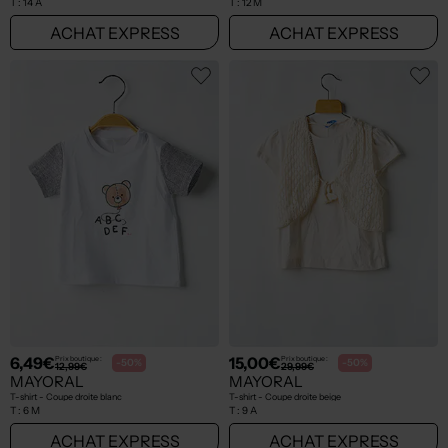
T :
14 A
T :
12 M
ACHAT EXPRESS
ACHAT EXPRESS
6,49€
15,00€
Prix boutique :
Prix boutique :
-50%
-50%
12,99€
29,99€
MAYORAL
MAYORAL
T-shirt - Coupe droite blanc
T-shirt - Coupe droite beige
T :
6 M
T :
9 A
ACHAT EXPRESS
ACHAT EXPRESS