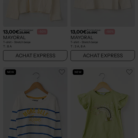
13,00€
13,00€
Prix boutique :
Prix boutique :
-50%
-50%
25,99€
25,99€
MAYORAL
MAYORAL
T-shirt - Stretch beige
T-shirt - Stretch beige
T :
8 A
T :
3 A, 8 A
ACHAT EXPRESS
ACHAT EXPRESS
NEW
NEW