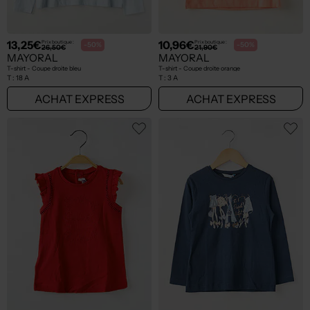
13,25€
10,96€
Prix boutique :
Prix boutique :
-50%
-50%
26,50€
21,90€
MAYORAL
MAYORAL
T-shirt - Coupe droite bleu
T-shirt - Coupe droite orange
T :
18 A
T :
3 A
ACHAT EXPRESS
ACHAT EXPRESS