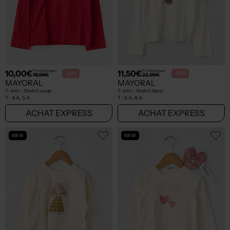
10,00€
11,50€
Prix boutique :
Prix boutique :
-50%
-50%
19,99€
22,99€
MAYORAL
MAYORAL
T-shirt - Stretch rouge
T-shirt - Stretch blanc
T :
4 A, 5 A
T :
5 A, 8 A
ACHAT EXPRESS
ACHAT EXPRESS
NEW
NEW