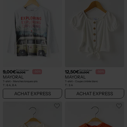
9,00€
12,50€
Prix boutique :
Prix boutique :
-50%
-50%
18,00€
25,00€
MAYORAL
MAYORAL
T-shirt - Manches longues gris
T-shirt - Coupe cintrée blanc
T :
6 A, 8 A
T :
3 A
ACHAT EXPRESS
ACHAT EXPRESS