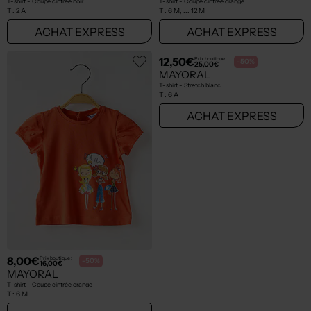
8,45€
9,50€
Prix boutique :
Prix boutique :
-50%
-50%
16,90€
19,00€
MAYORAL
MAYORAL
T-shirt - Stretch rose
T-shirt - Coupe droite noir
T :
6 M
T :
18 A
ACHAT EXPRESS
ACHAT EXPRESS