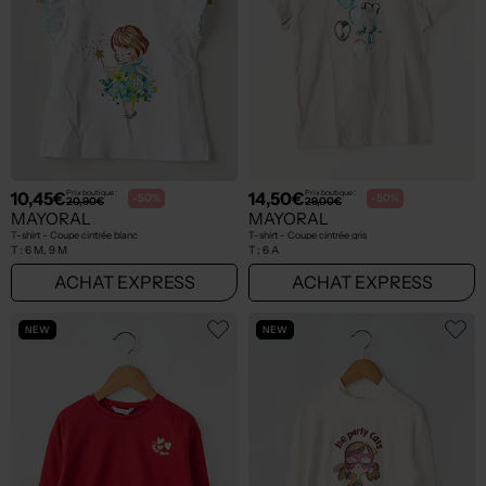
10,45€
14,50€
Prix boutique :
Prix boutique :
-50%
-50%
20,90€
29,00€
MAYORAL
MAYORAL
T-shirt - Coupe cintrée blanc
T-shirt - Coupe cintrée gris
T :
6 M, 9 M
T :
6 A
ACHAT EXPRESS
ACHAT EXPRESS
NEW
NEW