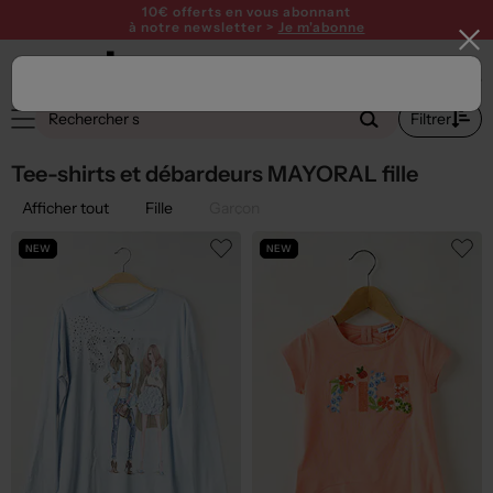
10€ offerts en vous abonnant
à notre newsletter >
Je m'abonne
2
Filtrer
Tee-shirts et débardeurs MAYORAL fille
Afficher tout
Fille
Garçon
NEW
NEW