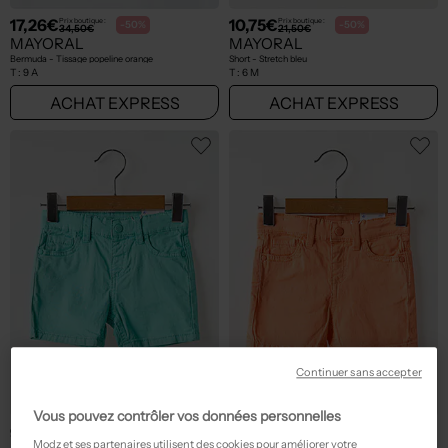
17,26€
10,75€
Prix boutique :
Prix boutique :
-50%
-50%
34,50€
21,50€
MAYORAL
MAYORAL
Bermuda - Tissage popeline orange
Short - Stretch bleu
T :
9 A
T :
6 M
ACHAT EXPRESS
ACHAT EXPRESS
Continuer sans accepter
Vous pouvez contrôler vos données personnelles
9,95€
9,95€
Prix boutique :
Prix boutique :
-50%
-50%
19,90€
19,90€
Modz et ses partenaires utilisent des cookies pour améliorer votre