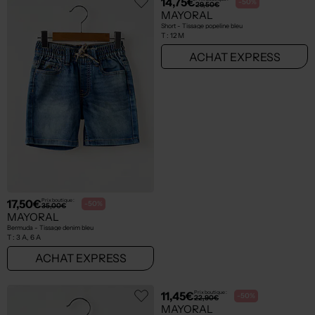
17,50€
14,75€
Prix boutique :
Prix boutique :
-50%
-50%
35,00€
29,50€
MAYORAL
MAYORAL
Bermuda - Tissage denim bleu
Short - Tissage popeline bleu
T :
3 A, 6 A
T :
12 M
ACHAT EXPRESS
ACHAT EXPRESS