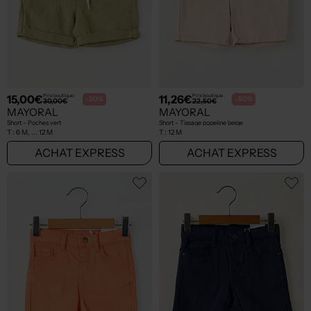
15,00€
11,26€
Prix boutique :
Prix boutique :
-50%
-50%
30,00€
22,50€
MAYORAL
MAYORAL
Short - Poches vert
Short - Tissage popeline beige
T :
6 M, ... 12 M
T :
12 M
ACHAT EXPRESS
ACHAT EXPRESS