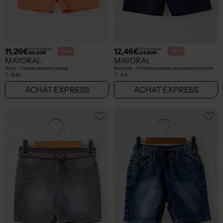
11,26€
12,46€
Prix boutique :
Prix boutique :
-50%
-50%
22,50€
24,90€
MAYORAL
MAYORAL
Short - Tissage popeline orange
Bermuda - Fermeture zippée sous rabat boutonné bleu
T :
9 M
T :
3 A
ACHAT EXPRESS
ACHAT EXPRESS