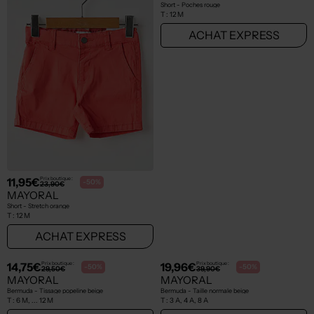
11,95€
11,45€
Prix boutique :
Prix boutique :
-50%
-50%
23,90€
22,90€
MAYORAL
MAYORAL
Short - Stretch orange
Short - Poches rouge
T :
12 M
T :
12 M
ACHAT EXPRESS
ACHAT EXPRESS