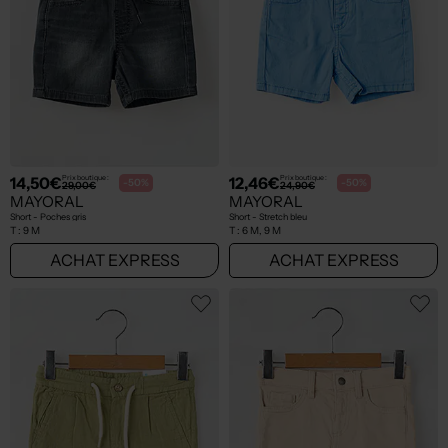
14,50€
12,46€
Prix boutique :
Prix boutique :
-50%
-50%
29,00€
24,90€
MAYORAL
MAYORAL
Short - Poches gris
Short - Stretch bleu
T :
9 M
T :
6 M, 9 M
ACHAT EXPRESS
ACHAT EXPRESS