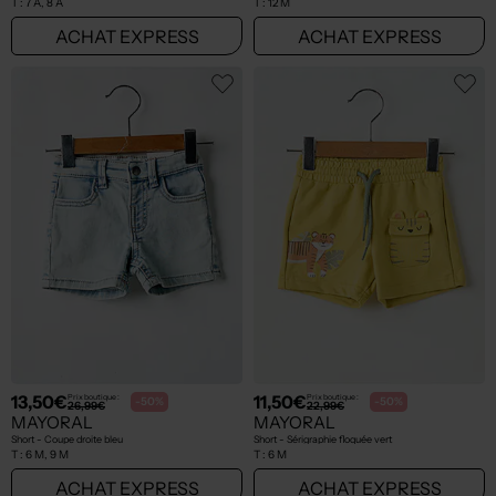
T :
7 A, 8 A
T :
12 M
ACHAT EXPRESS
ACHAT EXPRESS
13,50€
11,50€
Prix boutique :
Prix boutique :
-50%
-50%
26,99€
22,99€
MAYORAL
MAYORAL
Short - Coupe droite bleu
Short - Sérigraphie floquée vert
T :
6 M, 9 M
T :
6 M
ACHAT EXPRESS
ACHAT EXPRESS