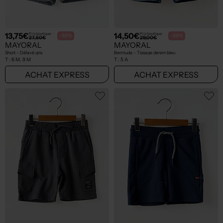
13,75€
14,50€
Prix boutique :
Prix boutique :
-50%
-50%
27,50€
29,00€
MAYORAL
MAYORAL
Short - Délavé gris
Bermuda - Tissage denim bleu
T :
6 M, 9 M
T :
5 A
ACHAT EXPRESS
ACHAT EXPRESS