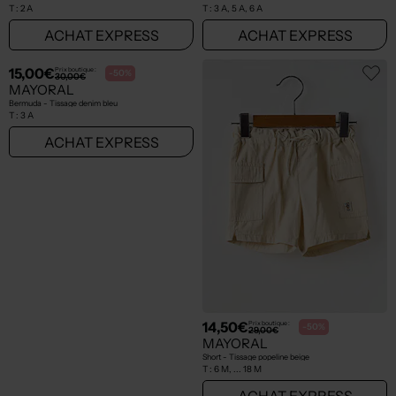
T :
2 A
T :
3 A, 5 A, 6 A
ACHAT EXPRESS
ACHAT EXPRESS
15,00€
14,50€
Prix boutique :
Prix boutique :
-50%
-50%
30,00€
29,00€
MAYORAL
MAYORAL
Bermuda - Tissage denim bleu
Short - Tissage popeline beige
T :
3 A
T :
6 M, ... 18 M
ACHAT EXPRESS
ACHAT EXPRESS