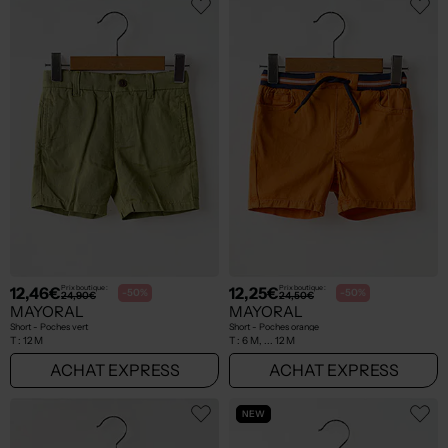
12,46€
12,25€
Prix boutique :
Prix boutique :
-50%
-50%
24,90€
24,50€
MAYORAL
MAYORAL
Short - Poches vert
Short - Poches orange
T :
12 M
T :
6 M, ... 12 M
ACHAT EXPRESS
ACHAT EXPRESS
NEW