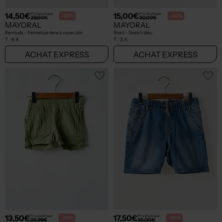
14,50€
15,00€
Prix boutique :
Prix boutique :
-50%
-50%
29,00€
30,00€
MAYORAL
MAYORAL
Bermuda - Fermeture liens à nouer gris
Short - Stretch bleu
T :
6 A
T :
3 A
ACHAT EXPRESS
ACHAT EXPRESS
13,50€
17,50€
Prix boutique :
Prix boutique :
-50%
-50%
26,99€
35,00€