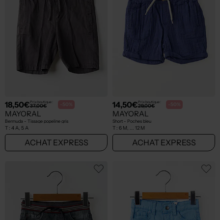
18,50€
14,50€
Prix boutique :
Prix boutique :
-50%
-50%
37,00€
29,00€
MAYORAL
MAYORAL
Bermuda - Tissage popeline gris
Short - Poches bleu
T :
4 A, 5 A
T :
6 M, ... 12 M
ACHAT EXPRESS
ACHAT EXPRESS