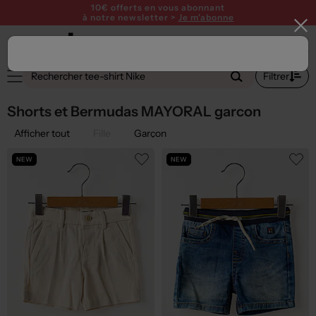
10€ offerts en vous abonnant
à notre newsletter >
Je m'abonne
2
Filtrer
Shorts et Bermudas MAYORAL garcon
Afficher tout
Fille
Garçon
NEW
NEW