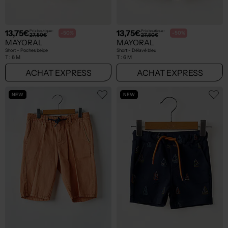
13,75€
13,75€
Prix boutique :
Prix boutique :
-50%
-50%
27,50€
27,50€
MAYORAL
MAYORAL
Short - Poches beige
Short - Délavé bleu
T :
6 M
T :
6 M
ACHAT EXPRESS
ACHAT EXPRESS
NEW
NEW