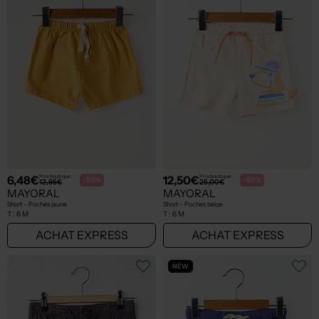
6,48€
12,50€
Prix boutique :
Prix boutique :
-50%
-50%
12,95€
25,00€
MAYORAL
MAYORAL
Short - Poches jaune
Short - Poches beige
T :
6 M
T :
6 M
ACHAT EXPRESS
ACHAT EXPRESS
NEW