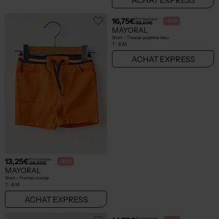
13,25€
16,75€
Prix boutique :
Prix boutique :
-50%
-50%
26,50€
33,50€
MAYORAL
MAYORAL
Short - Poches orange
Short - Tissage popeline bleu
T :
6 M
T :
6 M
ACHAT EXPRESS
ACHAT EXPRESS