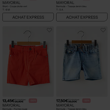
MAYORAL
MAYORAL
Short - Coupe droite vert
Bermuda - Tissage denim bleu
T :
6 M
T :
5 A
ACHAT EXPRESS
ACHAT EXPRESS
13,45€
17,50€
Prix boutique :
Prix boutique :
-50%
-50%
26,90€
35,00€
MAYORAL
MAYORAL
Bermuda - Poches rouge
Bermuda - Tissage denim bleu