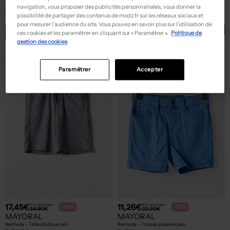
MAYORAL
MAYORAL
navigation, vous proposer des publicités personnalisées, vous donner la
Short - Poches bleu
Short - Tissage popeline orange
possibilité de partager des contenus de modz.fr sur les réseaux sociaux et
T :
6 M
T :
6 M
pour mesurer l’audience du site. Vous pouvez en savoir plus sur l’utilisation de
ACHAT EXPRESS
ACHAT EXPRESS
ces cookies et les paramétrer en cliquant sur « Paramétrer ».
Politique de
gestion des cookies
Paramétrer
Accepter
17,45€
11,26€
Prix boutique :
Prix boutique :
-50%
-50%
34,90€
22,50€
MAYORAL
MAYORAL
Bermuda - Taille élastique gris
Bermuda - Tissage popeline bleu