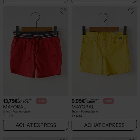
13,75€
9,95€
Prix boutique :
Prix boutique :
-50%
-50%
27,50€
19,90€
MAYORAL
MAYORAL
Short - Poches rouge
Short - Poches jaune
T :
12 M
T :
12 M
ACHAT EXPRESS
ACHAT EXPRESS