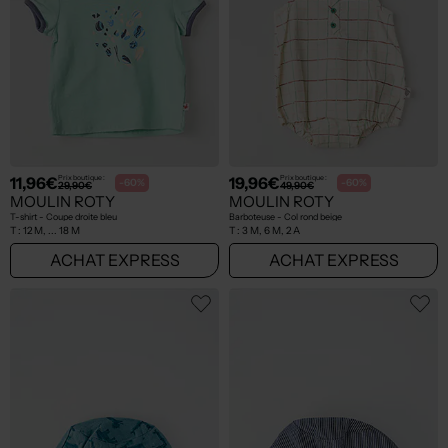
11,96€
19,96€
Prix boutique :
Prix boutique :
-60%
-60%
29,90€
49,90€
MOULIN ROTY
MOULIN ROTY
T-shirt - Coupe droite bleu
Barboteuse - Col rond beige
T :
12 M, ... 18 M
T :
3 M, 6 M, 2 A
ACHAT EXPRESS
ACHAT EXPRESS