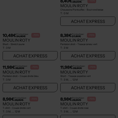
14,98€
8,40€
Prix boutique :
Prix boutique :
-70%
-70%
49,90€
28,00€
MOULIN ROTY
MOULIN ROTY
Chemisier beige
Chaussons/Pantoufles - Bout rond beige
T :
3 M
T :
0 M
ACHAT EXPRESS
ACHAT EXPRESS