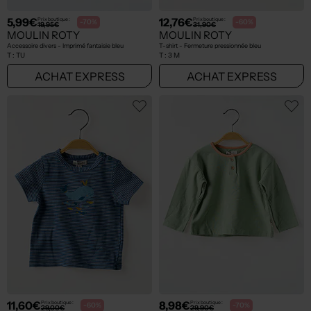
5,99€
12,76€
Prix boutique :
Prix boutique :
-70%
-60%
19,95€
31,90€
MOULIN ROTY
MOULIN ROTY
Accessoire divers - Imprimé fantaisie bleu
T-shirt - Fermeture pressionnée bleu
T :
TU
T :
3 M
ACHAT EXPRESS
ACHAT EXPRESS
11,60€
8,98€
Prix boutique :
Prix boutique :
-60%
-70%
29,00€
29,90€