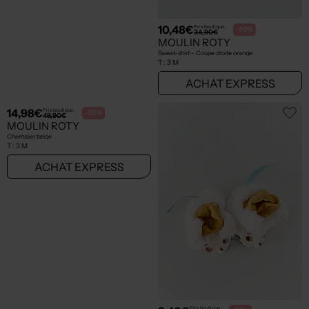
14,98€
10,48€
Prix boutique :
Prix boutique :
-70%
-70%
49,90€
34,90€
MOULIN ROTY
MOULIN ROTY
Chemise manches longues - Imprimé carreaux marron
Sweat-shirt - Coupe droite orange
T :
3 M
T :
3 M
ACHAT EXPRESS
ACHAT EXPRESS