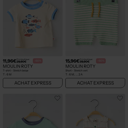
11,96€
15,96€
Prix boutique :
Prix boutique :
-60%
-60%
29,90€
39,90€
MOULIN ROTY
MOULIN ROTY
T-shirt - Stretch beige
Short - Stretch vert
T :
6 M
T :
6 M, ... 2 A
ACHAT EXPRESS
ACHAT EXPRESS