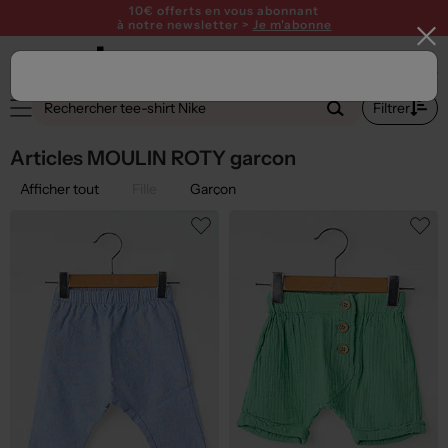
10€ offerts en vous abonnant
à notre newsletter >
Je m'abonne
1
Filtrer
Articles MOULIN ROTY garcon
Afficher tout
Fille
Garçon