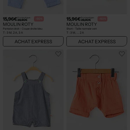
15,96€
15,96€
Prix boutique :
Prix boutique :
-60%
-60%
39,90€
39,90€
MOULIN ROTY
MOULIN ROTY
Pantalon droit - Coupe droite bleu
Short - Taille normale vert
T :
3 M, 2 A, 3 A
T :
3 M, ... 2 A
ACHAT EXPRESS
ACHAT EXPRESS