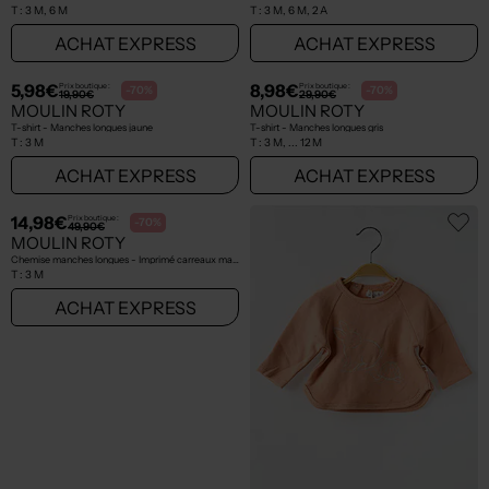
T :
3 M, 6 M
T :
3 M, 6 M, 2 A
ACHAT EXPRESS
ACHAT EXPRESS
5,98€
8,98€
Prix boutique :
Prix boutique :
-70%
-70%
19,90€
29,90€
MOULIN ROTY
MOULIN ROTY
T-shirt - Manches longues jaune
T-shirt - Manches longues gris
T :
3 M
T :
3 M, ... 12 M
ACHAT EXPRESS
ACHAT EXPRESS