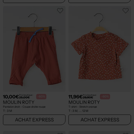
10,00€
11,96€
Prix boutique :
Prix boutique :
-60%
-60%
25,00€
29,90€
MOULIN ROTY
MOULIN ROTY
Pantalon droit - Coupe droite rouge
T-shirt - Stretch orange
T :
3 M
T :
3 M, ... 12 M
ACHAT EXPRESS
ACHAT EXPRESS