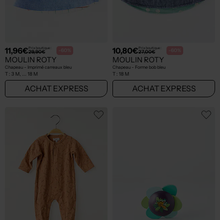
11,96€
10,80€
Prix boutique :
Prix boutique :
-60%
-60%
29,90€
27,00€
MOULIN ROTY
MOULIN ROTY
Chapeau - Imprimé carreaux bleu
Chapeau - Forme bob bleu
T :
3 M, ... 18 M
T :
18 M
ACHAT EXPRESS
ACHAT EXPRESS