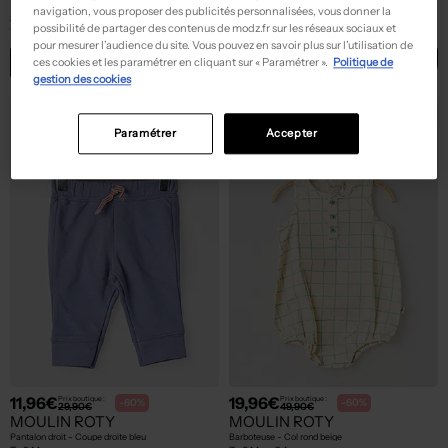
MOULIN ROTY
MOULIN ROTY
navigation, vous proposer des publicités personnalisées, vous donner la
Salopette - Sans manche bleu
Gilet manches longues - Coupe cintrée vert
possibilité de partager des contenus de modz.fr sur les réseaux sociaux et
T :
3 M, 6 M
T :
6 M
pour mesurer l’audience du site. Vous pouvez en savoir plus sur l’utilisation de
ACHAT EXPRESS
ACHAT EXPRESS
ces cookies et les paramétrer en cliquant sur « Paramétrer ».
Politique de
gestion des cookies
Paramétrer
Accepter
11,96€
19,96€
Prix boutique :
Prix boutique :
-60%
-60%
29,90€
49,90€
MOULIN ROTY
MOULIN ROTY
Pantalon droit - Coupe droite bleu
Barboteuse - Col rond beige