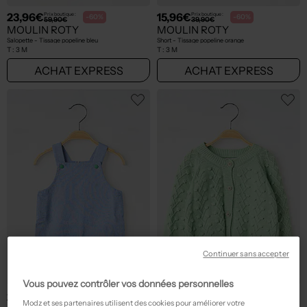
23,96€
15,96€
Prix boutique :
Prix boutique :
-60%
-60%
59,90€
39,90€
MOULIN ROTY
MOULIN ROTY
Salopette - Tissage popeline bleu
Short - Tissage popeline orange
T :
3 M
T :
3 M
ACHAT EXPRESS
ACHAT EXPRESS
Continuer sans accepter
Vous pouvez contrôler vos données personnelles
23,96€
30,36€
Prix boutique :
Prix boutique :
-60%
-60%
59,90€
75,90€
Modz et ses partenaires utilisent des cookies pour améliorer votre