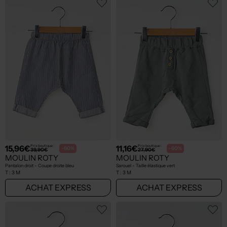
15,96€
11,16€
Prix boutique :
Prix boutique :
-60%
-60%
39,90€
27,90€
MOULIN ROTY
MOULIN ROTY
Pantalon droit - Coupe droite bleu
Sarouel - Taille élastique vert
T :
3 M
T :
3 M
ACHAT EXPRESS
ACHAT EXPRESS