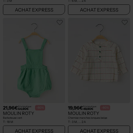
T :
3 M
T :
6 M, ... 2 A
ACHAT EXPRESS
ACHAT EXPRESS
21,96€
19,96€
Prix boutique :
Prix boutique :
-60%
-60%
54,90€
49,90€
MOULIN ROTY
MOULIN ROTY
Barboteuse vert
Chemise manches longues beige
T :
18 M
T :
3 M, ... 2 A
ACHAT EXPRESS
ACHAT EXPRESS