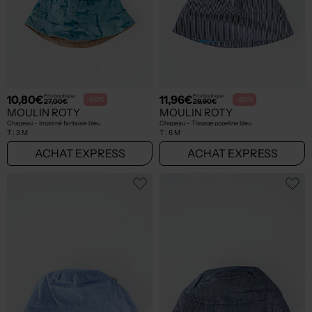
10,80€
11,96€
Prix boutique :
Prix boutique :
-60%
-60%
27,00€
29,90€
MOULIN ROTY
MOULIN ROTY
Chapeau - Imprimé fantaisie bleu
Chapeau - Tissage popeline bleu
T :
3 M
T :
6 M
ACHAT EXPRESS
ACHAT EXPRESS