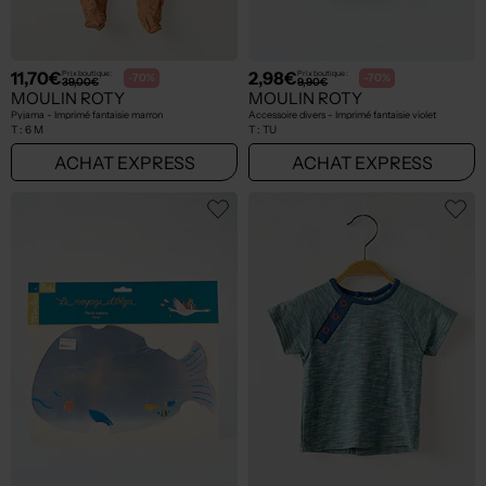
11,70€
2,98€
Prix boutique :
Prix boutique :
-70%
-70%
39,00€
9,90€
MOULIN ROTY
MOULIN ROTY
Pyjama - Imprimé fantaisie marron
Accessoire divers - Imprimé fantaisie violet
T :
6 M
T :
TU
ACHAT EXPRESS
ACHAT EXPRESS