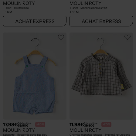
MOULIN ROTY
MOULIN ROTY
T-shirt - Stretch bleu
T-shirt - Manches longues vert
T :
6 M
T :
3 M
ACHAT EXPRESS
ACHAT EXPRESS
17,98€
11,98€
Prix boutique :
Prix boutique :
-70%
-70%
59,90€
39,90€
MOULIN ROTY
MOULIN ROTY
Salopette - Resserrée sur le bas bleu
Chemise manches longues - Imprimé rayures gris