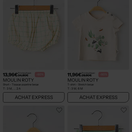
13,96€
11,96€
Prix boutique :
Prix boutique :
-60%
-60%
34,90€
29,90€
MOULIN ROTY
MOULIN ROTY
Short - Tissage popeline beige
T-shirt - Stretch beige
T :
3 M, ... 2 A
T :
3 M, 6 M
ACHAT EXPRESS
ACHAT EXPRESS