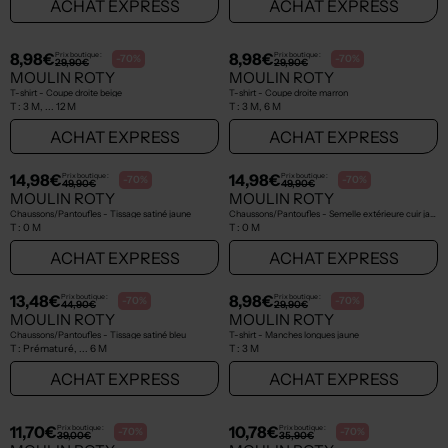
10,48€
8,38€
Prix boutique :
Prix boutique :
-70%
-70%
34,90€
27,90€
MOULIN ROTY
MOULIN ROTY
Short - Stretch jaune
Pantalon droit - Tissage jersey vert
T :
3 M
T :
3 M
ACHAT EXPRESS
ACHAT EXPRESS