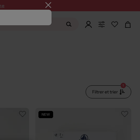
ne
1
Filtrer et trier
NEW