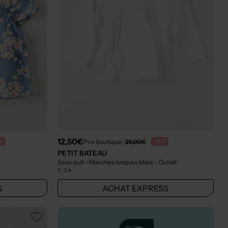
12,50€
Prix boutique :
25,00€
%
-50%
PETIT BATEAU
Sous-pull - Manches longues blanc
- Outlet
T :
2 A
S
ACHAT EXPRESS