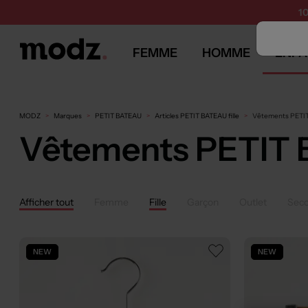
1
FEMME
HOMME
ENFA
MODZ
Marques
PETIT BATEAU
Articles PETIT BATEAU fille
Vêtements PETIT
Vêtements PETIT B
Afficher tout
Femme
Fille
Garçon
Outlet
Sec
NEW
NEW