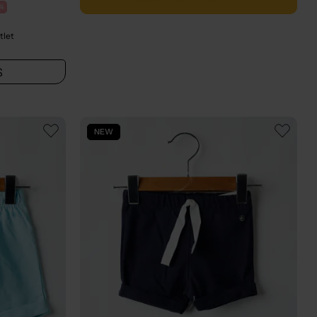
%
tlet
S
NEW