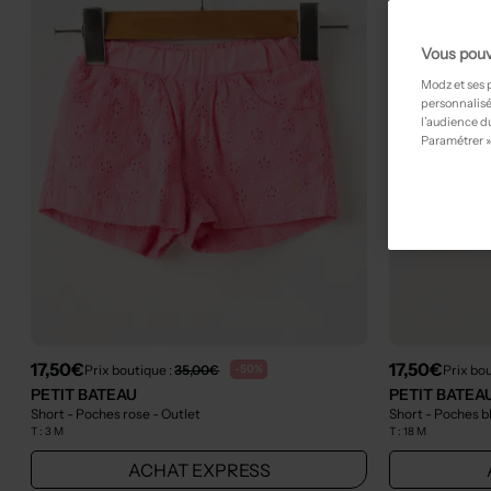
Vous pouv
Modz et ses 
personnalisé
l’audience du
Paramétrer »
17,50€
17,50€
Prix boutique :
35,00€
Prix bou
-50%
PETIT BATEAU
PETIT BATEA
Short - Poches rose
- Outlet
Short - Poches b
T :
3 M
T :
18 M
ACHAT EXPRESS