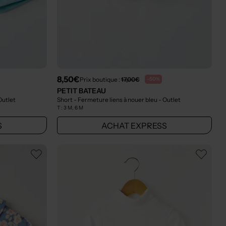
8,50€
Prix boutique :
17,00€
-50%
PETIT BATEAU
Outlet
Short - Fermeture liens à nouer bleu
- Outlet
T :
3 M, 6 M
S
ACHAT EXPRESS