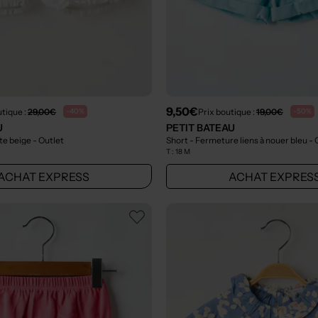
9,50€
utique :
29,00€
Prix boutique :
19,00€
-40%
-50%
U
PETIT BATEAU
ute beige
- Outlet
Short - Fermeture liens à nouer bleu
- 
T :
18 M
ACHAT EXPRESS
ACHAT EXPRES