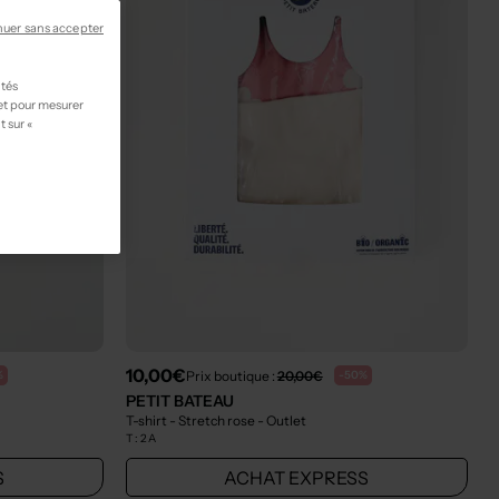
nuer sans accepter
ités
 et pour mesurer
t sur «
10,00€
Prix boutique :
20,00€
%
-50%
PETIT BATEAU
T-shirt - Stretch rose
- Outlet
T :
2 A
S
ACHAT EXPRESS