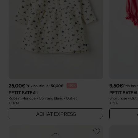
25,00€
9,50€
Prix boutique :
50,00€
Prix bou
-50%
PETIT BATEAU
PETIT BATEA
Robe mi-longue - Col rond blanc
- Outlet
Short rose
- Out
T :
12 M
T :
2 A
ACHAT EXPRESS