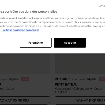
Conti
ez contrôler vos données personnelles
partenaires utilisent des cookies pour améliorer votre navigation, vous proposer des public
es, vous donner la possibilité de partager des contenus de modz.fr sur les réseaux sociaux
 site. Vous pouvez en savoir plus sur l’utilisation de ces cookies et les paramétrer en cliquan
.
Politique de gestion des cookies
Paramétrer
Accepter
20,94€
tique :
35,00€
Prix boutique :
34,90€
-50%
-40
U
PETIT BATEAU
leu
- Outlet
Veste casual - Col rond blanc
- Outlet
T :
3 M, 6 M
ACHAT EXPRESS
ACHAT EXPRES