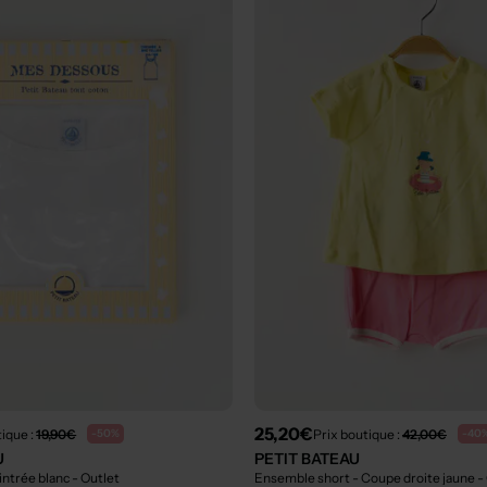
25,20€
tique :
19,90€
Prix boutique :
42,00€
-50%
-40
U
PETIT BATEAU
cintrée blanc
- Outlet
Ensemble short - Coupe droite jaune
-