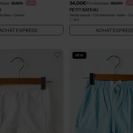
34,00€
tique :
25,90€
Prix boutique :
68,00€
-40%
-50
U
PETIT BATEAU
ute bleu
- Outlet
Veste casual - Col chemisier violet
- Ou
T :
18 A
ACHAT EXPRESS
ACHAT EXPRES
NEW