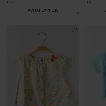
T :
10 A
T :
8 A
ACHAT EXPRESS