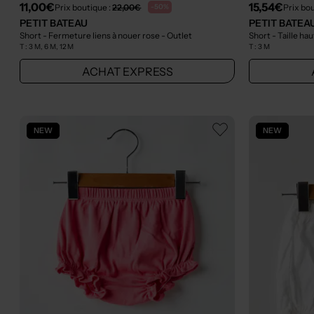
11,00€
15,54€
Prix boutique :
22,00€
Prix bou
-50%
PETIT BATEAU
PETIT BATEA
Short - Fermeture liens à nouer rose
- Outlet
Short - Taille ha
T :
3 M, 6 M, 12 M
T :
3 M
ACHAT EXPRESS
NEW
NEW