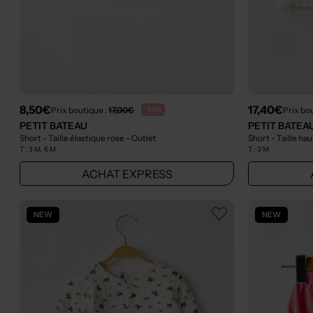
8,50€
17,40€
Prix boutique :
17,00€
Prix bo
-50%
PETIT BATEAU
PETIT BATEA
Short - Taille élastique rose
- Outlet
Short - Taille ha
T :
3 M, 6 M
T :
3 M
ACHAT EXPRESS
NEW
NEW