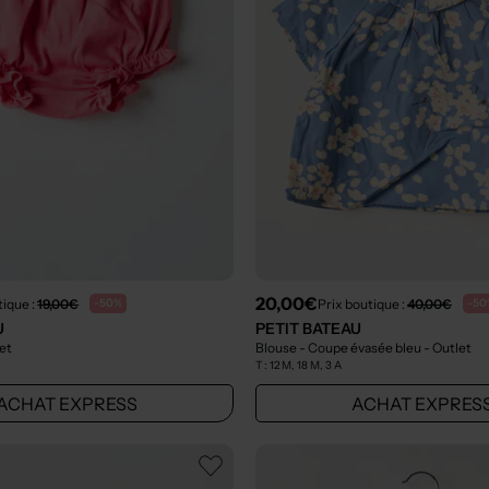
20,00€
tique :
19,00€
Prix boutique :
40,00€
-50%
-50
U
PETIT BATEAU
let
Blouse - Coupe évasée bleu
- Outlet
T :
12 M, 18 M, 3 A
ACHAT EXPRESS
ACHAT EXPRES