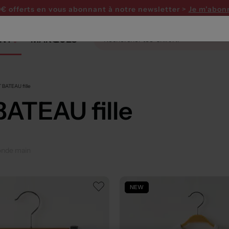
0€ offerts en vous abonnant
à notre newsletter >
Je m'abon
NT
MARQUES
 BATEAU fille
ATEAU fille
onde main
NEW