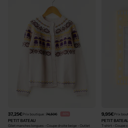
37,25€
9,95€
Prix boutique :
74,50€
Prix bou
-50%
PETIT BATEAU
PETIT BATEA
Gilet manches longues - Coupe droite beige
- Outlet
T-shirt - Coupe 