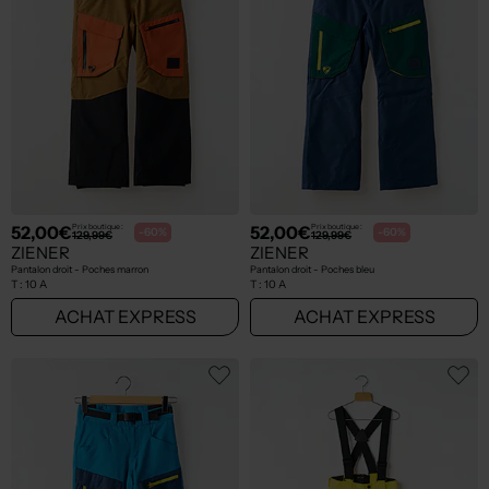
52,00€
52,00€
Prix boutique :
Prix boutique :
-60%
-60%
129,99€
129,99€
ZIENER
ZIENER
Pantalon droit - Poches marron
Pantalon droit - Poches bleu
T :
10 A
T :
10 A
ACHAT EXPRESS
ACHAT EXPRESS