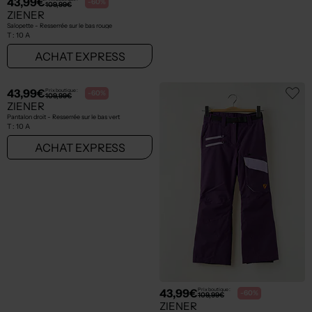
43,99€
43,99€
Prix boutique :
Prix boutique :
-60%
-60%
109,99€
109,99€
ZIENER
ZIENER
Salopette - Resserrée sur le bas rouge
Pantalon droit - Tissage imperméable violet
T :
10 A
T :
10 A
ACHAT EXPRESS
ACHAT EXPRESS