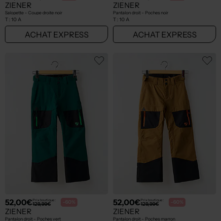
ZIENER
ZIENER
Salopette - Coupe droite noir
Pantalon droit - Poches noir
T :
10 A
T :
10 A
ACHAT EXPRESS
ACHAT EXPRESS
52,00€
52,00€
Prix boutique :
Prix boutique :
-60%
-60%
129,99€
129,99€
ZIENER
ZIENER
Pantalon droit - Poches vert
Pantalon droit - Poches marron