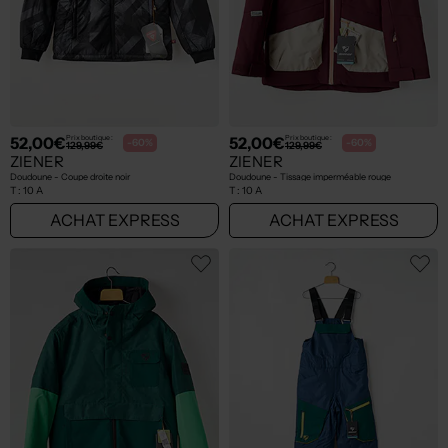
52,00€
52,00€
Prix boutique :
Prix boutique :
-60%
-60%
129,99€
129,99€
ZIENER
ZIENER
Doudoune - Coupe droite noir
Doudoune - Tissage imperméable rouge
T :
10 A
T :
10 A
ACHAT EXPRESS
ACHAT EXPRESS