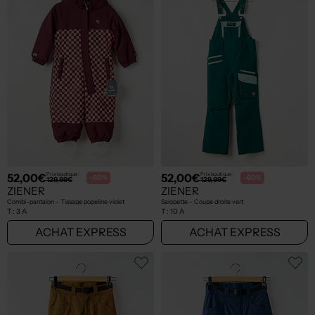
52,00€
52,00€
Prix boutique :
Prix boutique :
-60%
-60%
129,99€
129,99€
ZIENER
ZIENER
Combi-pantalon - Tissage popeline violet
Salopette - Coupe droite vert
T :
3 A
T :
10 A
ACHAT EXPRESS
ACHAT EXPRESS