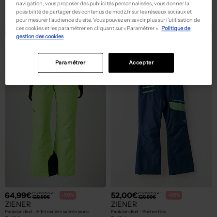
ZIENER
ZIENER
navigation, vous proposer des publicités personnalisées, vous donner la
Top - Manches longues violet
Sweat-shirt à capuche - Col v noir
possibilité de partager des contenus de modz.fr sur les réseaux sociaux et
T :
10 A
T :
10 A
pour mesurer l’audience du site. Vous pouvez en savoir plus sur l’utilisation de
ces cookies et les paramétrer en cliquant sur « Paramétrer ».
Politique de
ACHAT EXPRESS
ACHAT EXPRESS
gestion des cookies
Paramétrer
Accepter
64,99€
52,00€
Prix boutique :
Prix boutique :
-50%
-60%
129,99€
129,99€
ZIENER
ZIENER
Pantalon droit - Effet matière satinée jaune
Pantalon droit - Poches bleu