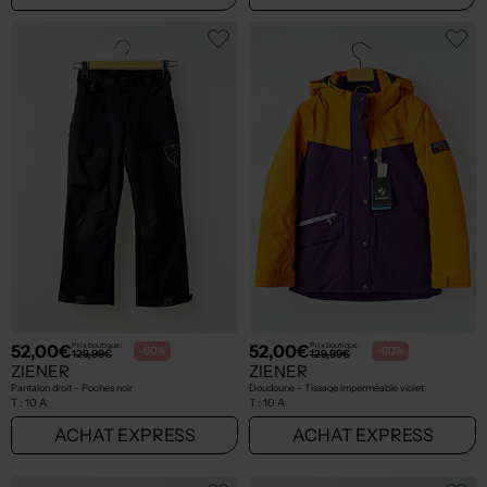
52,00€
52,00€
Prix boutique :
Prix boutique :
-60%
-60%
129,99€
129,99€
ZIENER
ZIENER
Pantalon droit - Poches noir
Doudoune - Tissage imperméable violet
T :
10 A
T :
10 A
ACHAT EXPRESS
ACHAT EXPRESS