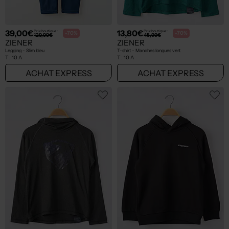
39,00€
13,80€
Prix boutique :
Prix boutique :
-70%
-70%
129,99€
45,99€
ZIENER
ZIENER
Legging - Slim bleu
T-shirt - Manches longues vert
T :
10 A
T :
10 A
ACHAT EXPRESS
ACHAT EXPRESS