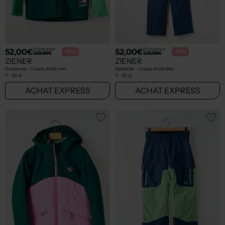
52,00€
52,00€
Prix boutique :
Prix boutique :
-60%
-60%
129,99€
129,99€
ZIENER
ZIENER
Doudoune - Coupe droite vert
Salopette - Coupe droite bleu
T :
10 A
T :
10 A
ACHAT EXPRESS
ACHAT EXPRESS