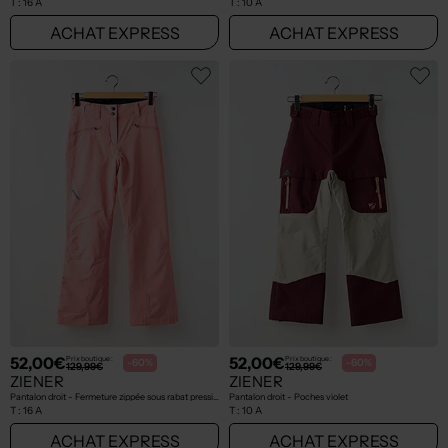
T :
16 A
T :
10 A
ACHAT EXPRESS
ACHAT EXPRESS
52,00€
52,00€
Prix boutique :
Prix boutique :
-60%
-60%
129,99€
129,99€
ZIENER
ZIENER
Pantalon droit - Fermeture zippée sous rabat pressionné rose
Pantalon droit - Poches violet
T :
16 A
T :
10 A
ACHAT EXPRESS
ACHAT EXPRESS