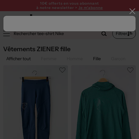
10€ offerts en vous abonnant
à notre newsletter >
Je m'abonne
1
Filtrer
Vêtements ZIENER fille
Afficher tout
Femme
Homme
Fille
Garçon