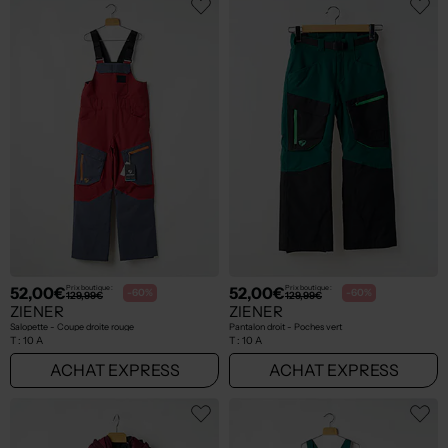
52,00€
52,00€
Prix boutique :
Prix boutique :
-60%
-60%
129,99€
129,99€
ZIENER
ZIENER
Salopette - Coupe droite rouge
Pantalon droit - Poches vert
T :
10 A
T :
10 A
ACHAT EXPRESS
ACHAT EXPRESS