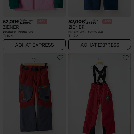
52,00€
52,00€
Prix boutique :
Prix boutique :
-60%
-60%
129,99€
129,99€
ZIENER
ZIENER
Doudoune - Poches rose
Pantalon droit - Poches bleu
T :
10 A
T :
10 A
ACHAT EXPRESS
ACHAT EXPRESS