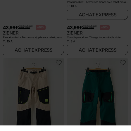
43,99€
43,99€
Prix boutique :
Prix boutique :
-60%
-60%
109,99€
109,99€
ZIENER
ZIENER
Pantalon droit - Resserrée sur le bas vert
Pantalon droit - Fermeture zippée sous rabat pressionné violet
T :
10 A
T :
10 A
ACHAT EXPRESS
ACHAT EXPRESS