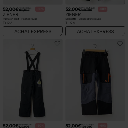
52,00€
52,00€
Prix boutique :
Prix boutique :
-60%
-60%
129,99€
129,99€
ZIENER
ZIENER
Pantalon droit - Poches rouge
Salopette - Coupe droite rouge
T :
10 A
T :
10 A
ACHAT EXPRESS
ACHAT EXPRESS
52,00€
52,00€
Prix boutique :
Prix boutique :
-60%
-60%
129,99€
129,99€