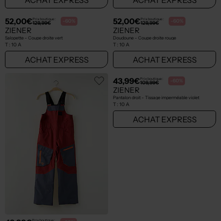
52,00€
52,00€
Prix boutique :
Prix boutique :
-60%
-60%
129,99€
129,99€
ZIENER
ZIENER
Salopette - Coupe droite vert
Doudoune - Coupe droite rouge
T :
10 A
T :
10 A
ACHAT EXPRESS
ACHAT EXPRESS