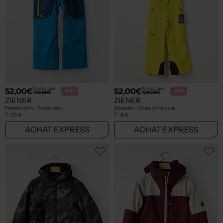
52,00€
52,00€
Prix boutique :
Prix boutique :
-60%
-60%
129,99€
129,99€
ZIENER
ZIENER
Pantalon droit - Poches bleu
Salopette - Coupe droite jaune
T :
10 A
T :
8 A
ACHAT EXPRESS
ACHAT EXPRESS