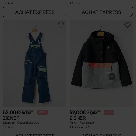
T :
10 A
T :
10 A
ACHAT EXPRESS
ACHAT EXPRESS
52,00€
52,00€
Prix boutique :
Prix boutique :
-60%
-60%
129,99€
129,99€
ZIENER
ZIENER
Salopette - Coupe droite bleu
Parka - Poches noir
T :
10 A
T :
10 A, ... 12 A
ACHAT EXPRESS
ACHAT EXPRESS