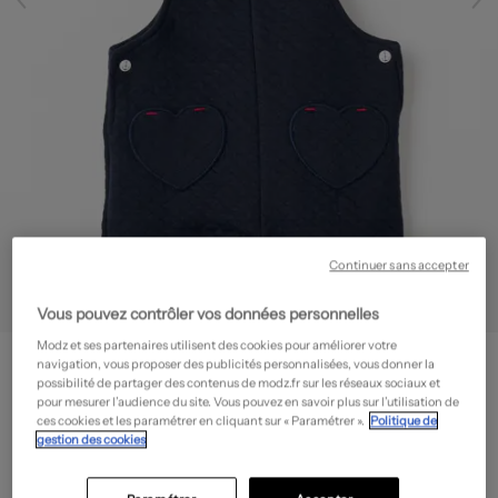
Continuer sans accepter
Vous pouvez contrôler vos données personnelles
Modz et ses partenaires utilisent des cookies pour améliorer votre
ELLE EST OU LA MER
navigation, vous proposer des publicités personnalisées, vous donner la
Combishort - Col carré
- Outlet
possibilité de partager des contenus de modz.fr sur les réseaux sociaux et
pour mesurer l’audience du site. Vous pouvez en savoir plus sur l’utilisation de
10,78€
ces cookies et les paramétrer en cliquant sur « Paramétrer ».
Politique de
gestion des cookies
-70%
Prix boutique :
35,90€
?
Guide des tailles