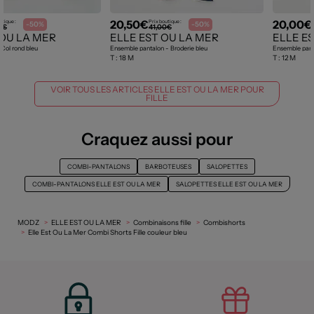
20,50€
20,00€
utique :
Prix boutique :
-50%
-50%
0€
41,00€
 OU LA MER
ELLE EST OU LA MER
ELLE E
Col rond bleu
Ensemble pantalon - Broderie bleu
Ensemble pant
T :
18 M
T :
12 M
VOIR TOUS LES ARTICLES ELLE EST OU LA MER POUR
FILLE
Craquez aussi pour
COMBI-PANTALONS
BARBOTEUSES
SALOPETTES
COMBI-PANTALONS ELLE EST OU LA MER
SALOPETTES ELLE EST OU LA MER
MODZ
ELLE EST OU LA MER
Combinaisons fille
Combishorts
Elle Est Ou La Mer Combi Shorts Fille couleur bleu