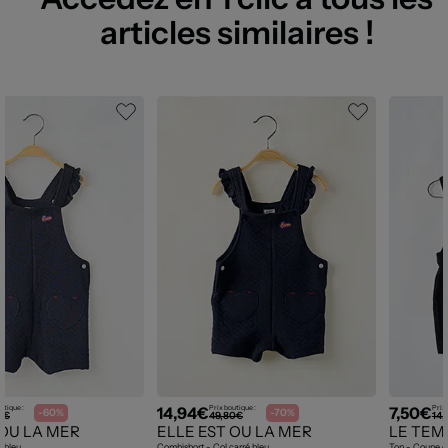
articles similaires !
14,94€
7,50€
utique :
Prix boutique :
Prix 
-60%
-70%
0€
49,80€
14,
 OU LA MER
ELLE EST OU LA MER
LE TEM
s bleu
Combishort - Col carré bleu
Top - Coupe dr