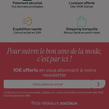
Paiement sécurisé
Livraison offerte
Vos données protégées
Dès 100€ d'achat
Expédition rapide
Shopping tranquille
L'envoi se fait en 24H
Retour facile en point relais
Pour suivre le bon sens de la mode,
c'est par ici !
10€ offerts
en vous abonnant à notre
newsletter
Code promo non cumulable, valable sur votre première commande dès 50€
d’achat pendant 48h
Nos réseaux
sociaux