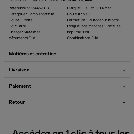
Combishort Elle Est Ou La Mer Bleu Fines Bretelles
Référence n°2544670PX
Marque :
Elle Est Ou La Mer
Catégorie :
Combishort fille
Couleur
:
bleu
Coupe
: Droite
Fermeture
: Boutons sur le côté
Col
: Carré
Longueur de manches
: Bretelles
Tissage
: Matelassé
Imprimé
: Uni
Vêtements Fille
Combinaisons Fille
Matières et entretien
Livraison
Paiement
Retour
Accédez en 1 clic à tous les