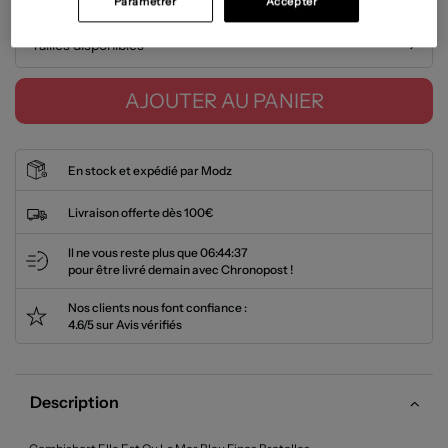
Paramétrer
Accepter
Tailles disponibles
AJOUTER AU PANIER
En stock et expédié par Modz
Livraison offerte dès 100€
Il ne vous reste plus que
06:44:36
pour être livré demain avec Chronopost !
Nos clients nous font confiance :
4.6/5 sur Avis vérifiés
Description