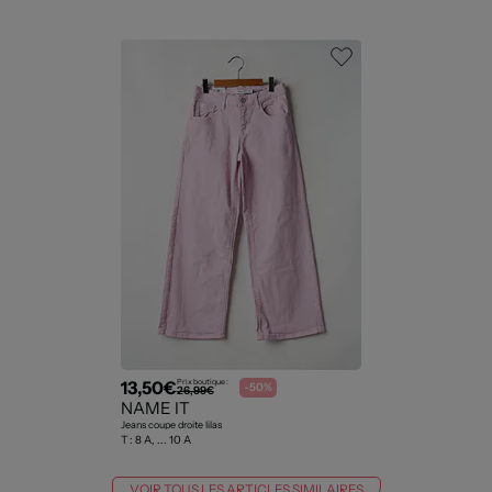
13,50€
Prix boutique :
-50%
26,99€
NAME IT
Jeans coupe droite lilas
T :
8 A, ... 10 A
VOIR TOUS LES ARTICLES SIMILAIRES