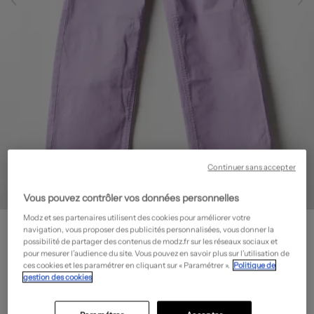
Continuer sans accepter
Vous pouvez contrôler vos données personnelles
Modz et ses partenaires utilisent des cookies pour améliorer votre
NAME IT
navigation, vous proposer des publicités personnalisées, vous donner la
Jeans coupe droite
- Outlet
possibilité de partager des contenus de modz.fr sur les réseaux sociaux et
pour mesurer l’audience du site. Vous pouvez en savoir plus sur l’utilisation de
13,50€
ces cookies et les paramétrer en cliquant sur « Paramétrer ».
Politique de
gestion des cookies
-50%
Prix boutique :
26,99€
?
Guide des tailles