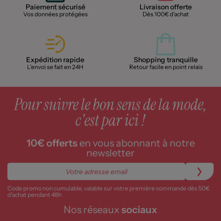
Paiement sécurisé
Livraison offerte
Vos données protégées
Dès 100€ d'achat
Expédition rapide
Shopping tranquille
L'envoi se fait en 24H
Retour facile en point relais
Pour suivre le bon sens de la mode,
c'est par ici !
10€ offerts
en vous abonnant à notre
newsletter
Code promo non cumulable, valable sur votre première commande dès 50€
d’achat pendant 48h
Nos réseaux
sociaux