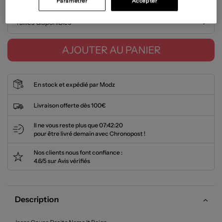
Paramétrer
Accepter
Tailles disponibles
AJOUTER AU PANIER
En stock et expédié par Modz
Livraison offerte dès 100€
Il ne vous reste plus que
07:42:19
pour être livré demain avec Chronopost !
Nos clients nous font confiance :
4.6/5 sur Avis vérifiés
Description