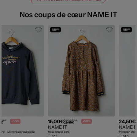
Nos coups de cœur NAME IT
NEW
NEW
15,00€
24,50€
utique :
Prix boutique :
P
-50%
-50%
0€
29,99€
NAME IT
NAME I
uche - Manches longues bleu
Robe longue ocre
T :
12 A
T :
13 A