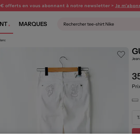
0€ offerts en vous abonnant
à notre newsletter >
Je m'abon
NT
MARQUES
lanc
G
Jean
3
Pri
T