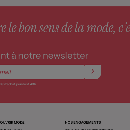
 le bon sens de la mode, c'e
t à notre newsletter
0€ d’achat pendant 48h
OUVRIR MODZ
NOS ENGAGEMENTS