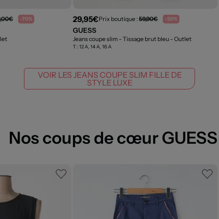
29,95€
9,00€
Prix boutique :
59,90€
-70%
-50%
GUESS
let
Jeans coupe slim - Tissage brut bleu
- Outlet
T :
12 A, 14 A, 16 A
VOIR LES JEANS COUPE SLIM FILLE DE
STYLE LUXE
Nos coups de cœur GUESS