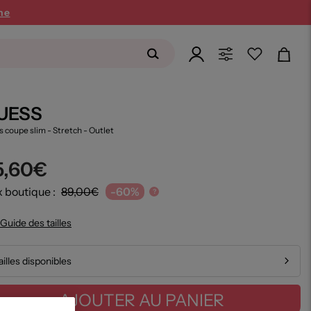
ne
UESS
s coupe slim - Stretch
- Outlet
5,60€
x boutique :
89,00€
-60%
?
Guide des tailles
ailles disponibles
AJOUTER AU PANIER