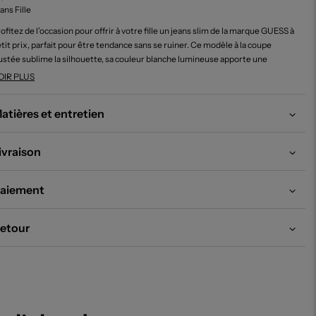
ans Fille
ofitez de l’occasion pour offrir à votre fille un jeans slim de la marque GUESS à
tit prix, parfait pour être tendance sans se ruiner. Ce modèle à la coupe
ustée sublime la silhouette, sa couleur blanche lumineuse apporte une
uche moderne et se marie facilement avec tous les styles, pour un look frais
OIR PLUS
 élégant en toutes circonstances. C’est le bon plan mode à ne pas manquer
ur compléter sa garde-robe avec une pièce signée, à prix tout doux.
atières et entretien
ivraison
aiement
etour