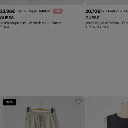
23,96€
20,70€
Prix boutique :
59,90€
Prix boutique :
6
-60%
GUESS
GUESS
Jeans coupe slim - Stretch bleu
- Outlet
Jeans coupe slim bleu
- Out
T :
14 A
T :
10 A, 14 A, 16 A
NEW