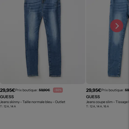
29,95€
29,95€
Prix boutique :
59,90€
Prix boutique :
59
-50%
GUESS
GUESS
Jeans skinny - Taille normale bleu
- Outlet
Jeans coupe slim - Tissage 
T :
12 A, 14 A
T :
12 A, 14 A, 16 A