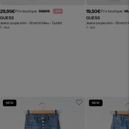
29,95€
19,50€
Prix boutique :
59,90€
Prix boutique :
65
-50%
GUESS
GUESS
Jeans coupe slim - Stretch bleu
- Outlet
Jeans coupe slim - Stretch
T :
14 A
T :
12 A
NEW
NEW