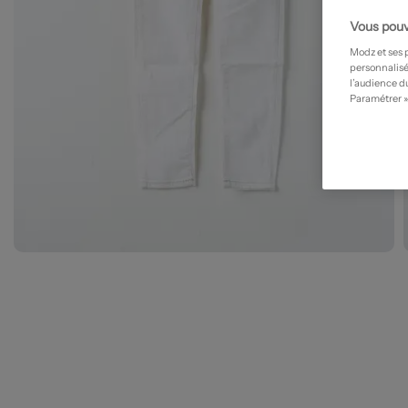
Vous pouv
Modz et ses 
personnalisé
l’audience du
Paramétrer »