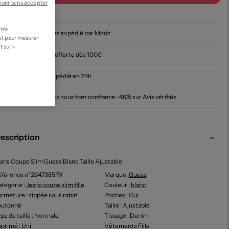
nuer sans accepter
ités
En stock et expédié par Modz
 et pour mesurer
t sur «
Livraison offerte dès 100€
Article expédié en 24h
Nos clients nous font confiance :
4.6/5 sur Avis vérifiés
escription
ans Coupe Slim Guess Blanc Taille Ajustable
éférence n°2647385PX
Marque :
Guess
tégorie :
Jeans coupe slim fille
Couleur
:
blanc
ermeture
: zippée sous rabat
Poches
: Oui
outonné
Taille
: Ajustable
pe de taille
: Normale
Tissage
: Denim
mprimé
: Uni
Vêtements Fille