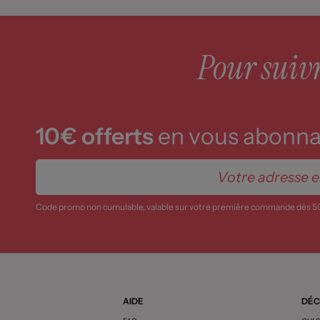
Pour suivre
10€ offerts
en vous abonnan
Code promo non cumulable, valable sur votre première commande dès 5
AIDE
DÉC