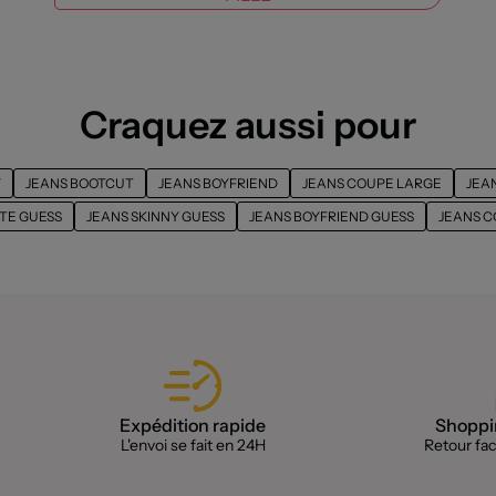
Craquez aussi pour
Y
JEANS BOOTCUT
JEANS BOYFRIEND
JEANS COUPE LARGE
JEA
TE GUESS
JEANS SKINNY GUESS
JEANS BOYFRIEND GUESS
JEANS C
Expédition rapide
Shoppin
L'envoi se fait en 24H
Retour faci