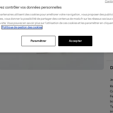
Conti
ez contrôler vos données personnelles
partenaires utilisent des cookies pour améliorer votre navigation, vous proposer des public
es, vous donner la possibilité de partager des contenus de modz.fr sur les réseaux sociaux
 site. Vous pouvez en savoir plus sur l’utilisation de ces cookies et les paramétrer en cliquan
.
Politique de gestion des cookies
Paramétrer
Accepter
D
Je
R
Ca
F
b
Ty
I