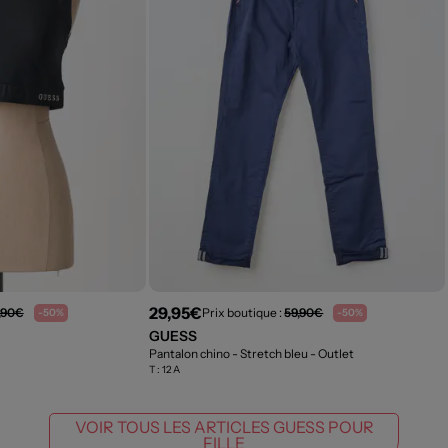
29,95€
,90€
Prix boutique :
59,90€
-50%
-50%
GUESS
Pantalon chino - Stretch bleu
- Outlet
T :
12 A
VOIR TOUS LES ARTICLES GUESS POUR
FILLE