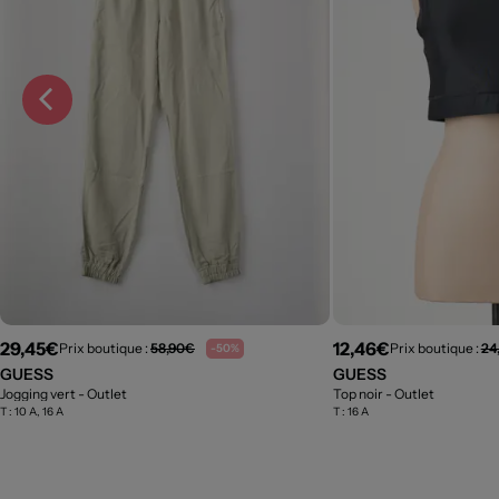
29,45€
12,46€
Prix boutique :
58,90€
Prix boutique :
24
-50%
GUESS
GUESS
Jogging vert
- Outlet
Top noir
- Outlet
T :
10 A, 16 A
T :
16 A