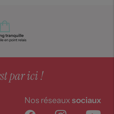
g tranquille
le en point relais
st par ici !
Nos réseaux
sociaux