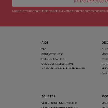
Code promo non cumulable, valable sur votre première commande dès 5
AIDE
DÉC
FAQ
QUI 
CONTACTEZ-NOUS
MODE
GUIDE DES TAILLES
NOS
GUIDE DES TAILLES FEMME
PARR
SIGNALER UN PROBLÈME TECHNIQUE
SERV
ON P
ACHETER
MOD
VÊTEMENTS FEMME PAS CHER
MARQ
VÊTEMENTS HOMME PAS CHER
MARQ