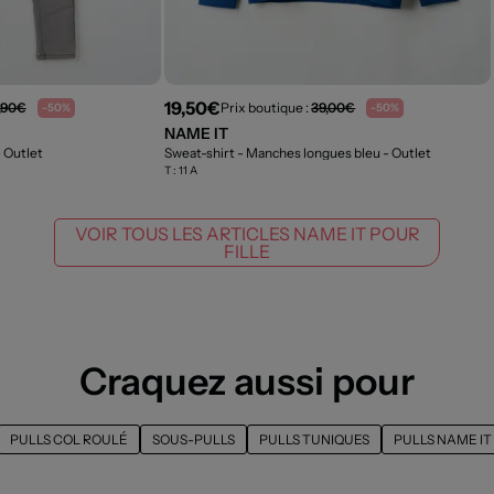
19,50€
,90€
Prix boutique :
39,00€
-50%
-50%
NAME IT
- Outlet
Sweat-shirt - Manches longues bleu
- Outlet
T :
11 A
VOIR TOUS LES ARTICLES NAME IT POUR
FILLE
Craquez aussi pour
PULLS COL ROULÉ
SOUS-PULLS
PULLS TUNIQUES
PULLS NAME IT