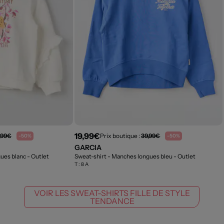
19,99€
,99€
Prix boutique :
39,99€
-50%
-50%
GARCIA
gues blanc
- Outlet
Sweat-shirt - Manches longues bleu
- Outlet
T :
8 A
VOIR LES SWEAT-SHIRTS FILLE DE STYLE
TENDANCE