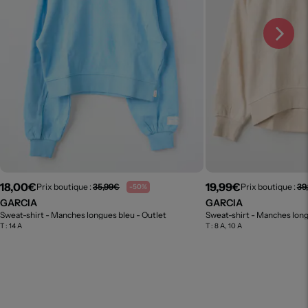
18,00€
19,99€
Prix boutique :
35,99€
Prix boutique :
39
-50%
GARCIA
GARCIA
Sweat-shirt - Manches longues bleu
- Outlet
Sweat-shirt - Manches lon
T :
14 A
T :
8 A, 10 A