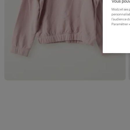
Vous pouv
Modz et ses 
personnalisé
l’audience du
Paramétrer »