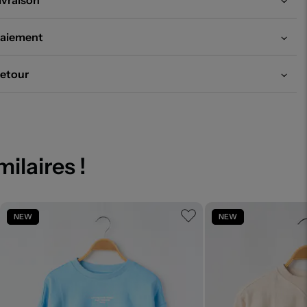
ivraison
aiement
etour
milaires !
NEW
NEW