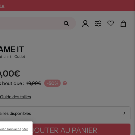
ne
AME IT
t-shirt
- Outlet
0,00€
x boutique :
19,99€
-50%
?
Guide des tailles
ailles disponibles
AJOUTER AU PANIER
nuer sans accepter