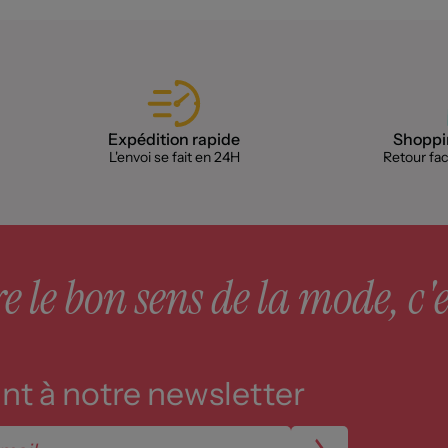
Expédition rapide
Shoppin
L'envoi se fait en 24H
Retour faci
 le bon sens de la mode, c'e
t à notre newsletter