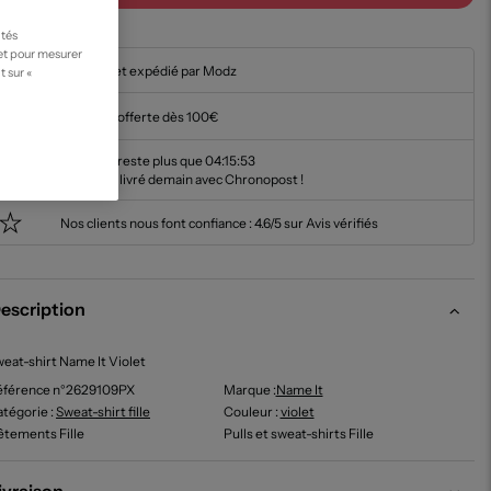
ités
 et pour mesurer
En stock et expédié par Modz
t sur «
Livraison offerte dès 100€
Il ne vous reste plus que
04:15:52
pour être livré demain avec Chronopost !
Nos clients nous font confiance :
4.6/5 sur Avis vérifiés
escription
eat-shirt Name It Violet
éférence n°2629109PX
Marque :
Name It
tégorie :
Sweat-shirt fille
Couleur
:
violet
tements Fille
Pulls et sweat-shirts Fille