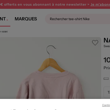
0€ offerts en vous abonnant
à notre newsletter >
Je m'abon
NT
MARQUES
 violet
N
Swea
1
Pri
T
Conti