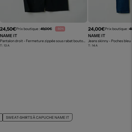
24,50€
24,00€
Prix boutique :
49,00€
Prix boutique :
4
-50%
NAME IT
NAME IT
Pantalon droit - Fermeture zippée sous rabat boutonné noir
Jeans skinny - Poches bleu
- Outlet
T :
13 A
T :
14 A
SWEAT-SHIRTS À CAPUCHE NAME IT