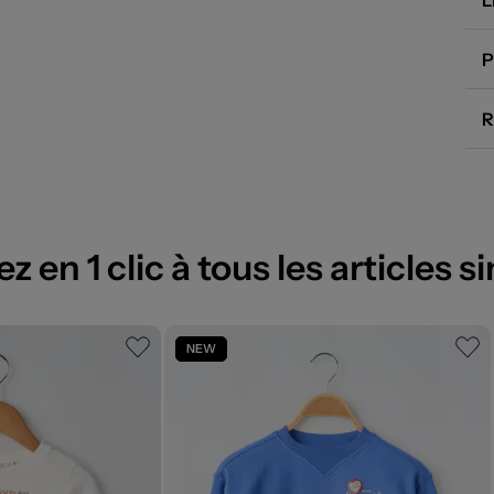
L
P
R
 en 1 clic à tous les articles si
NEW