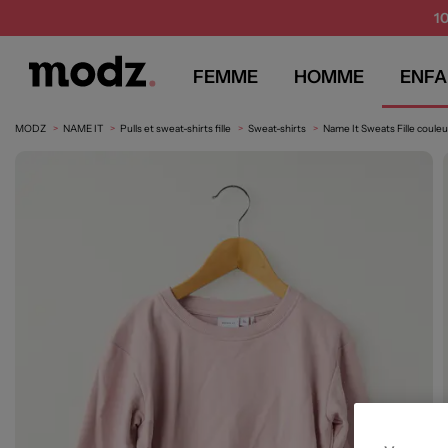
1
FEMME
HOMME
ENFA
MODZ
NAME IT
Pulls et sweat-shirts fille
Sweat-shirts
Name It Sweats Fille couleur