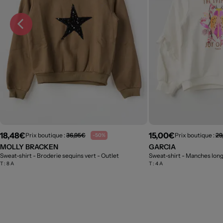
18,48€
15,00€
Prix boutique :
36,95€
Prix boutique :
29
-50%
MOLLY BRACKEN
GARCIA
Sweat-shirt - Broderie sequins vert
- Outlet
Sweat-shirt - Manches lon
T :
8 A
T :
4 A