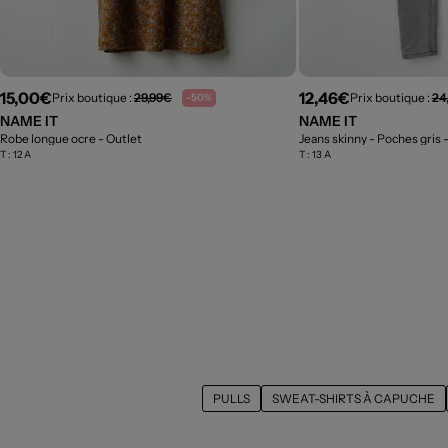
15,00€
12,46€
Prix boutique :
29,99€
Prix boutique :
24
-50%
NAME IT
NAME IT
Robe longue ocre
- Outlet
Jeans skinny - Poches gris
T :
12 A
T :
13 A
PULLS
SWEAT-SHIRTS À CAPUCHE