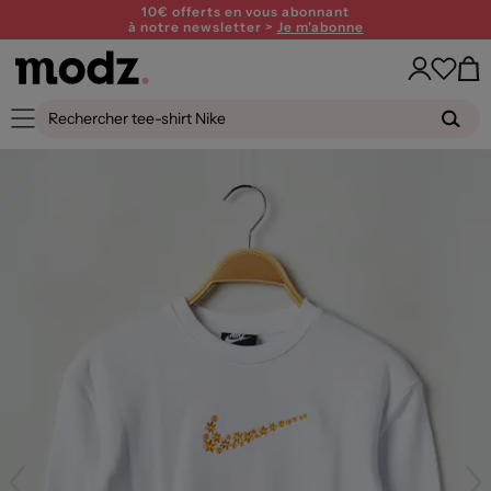
10€ offerts en vous abonnant
à notre newsletter >
Je m'abonne