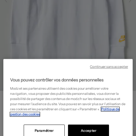
Continuer sans accepter
Vous pouvez contrôler vos données personnelles
Modz et ses partenaires utilisent des cookies pour améliorer votre
navigation, vous proposer des publicités personnalisées, vous donner la
NIKE
possibilité de partager des contenus de modz.fr sur les réseaux sociaux et
Sweat-shirt - Col rond
- Outlet
pour mesurer l’audience du site. Vous pouvez en savoir plus sur l’utilisation de
ces cookies et les paramétrer en cliquant sur « Paramétrer ».
Politique de
10,50€
gestion des cookies
-70%
Prix boutique :
35,00€
?
Paramétrer
Accepter
Guide des tailles