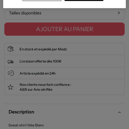
Tailles disponibles
AJOUTER AU PANIER
En stock et expédié par Modz
Livraison offerte dès 100€
Article expédié en 24h
Nos clients nous font confiance :
4.6/5 sur Avis vérifiés
Description
Sweat-shirt Nike Blanc