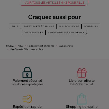
VOIR TOUS LES ARTICLES NIKE POUR FILLE
Craquez aussi pour
PULLS
SWEAT-SHIRTS À CAPUCHE
PULLS COL ROULÉ
SOUS-PULLS
PULLS TUNIQUES
SWEAT-SHIRTS À CAPUCHE NIKE
MODZ
NIKE
Pulls et sweat-shirts fille
Sweat-shirts
Nike Sweats Fille couleur blanc
Paiement sécurisé
Livraison offerte
Vos données protégées
Dès 100€ d'achat
Expédition rapide
Shopping tranquille