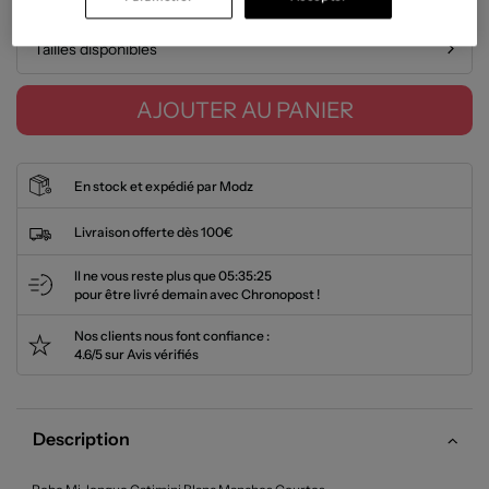
Tailles disponibles
AJOUTER AU PANIER
En stock et expédié par Modz
Livraison offerte dès 100€
Il ne vous reste plus que
05:35:24
pour être livré demain avec Chronopost !
Nos clients nous font confiance :
4.6/5 sur Avis vérifiés
Description