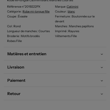
Robe Mi-longue Catimini Blanc Manches Courtes
Référence n°2019222PX
Marque :
Catimini
Catégorie :
Robe mi-longue fille
Couleur
:
blanc
Coupe
: Évasée
Fermeture
: Boutonnée sur le
devant
Col
: Rond
Manches
: Manches papillons
Longueur de manches
: Courtes
Imprimé
: Rayures
Broderie
: Motifs brodés
Vêtements Fille
Robes Fille
Matières et entretien
Livraison
Paiement
Retour