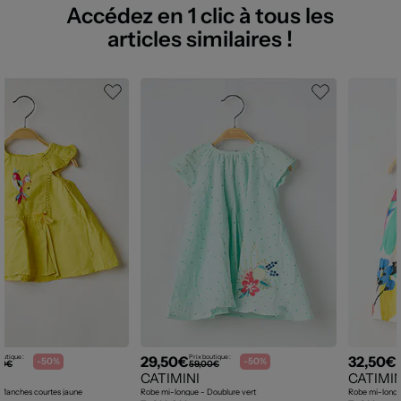
Accédez en 1 clic à tous les
articles similaires !
29,50€
32,50€
outique :
Prix boutique :
P
-50%
-50%
00€
59,00€
CATIMINI
CATIMIN
Manches courtes jaune
Robe mi-longue - Doublure vert
Robe mi-longue