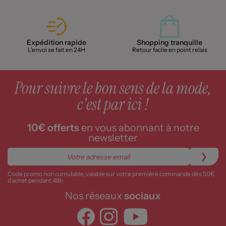
Expédition rapide
Shopping tranquille
L'envoi se fait en 24H
Retour facile en point relais
Pour suivre le bon sens de la mode,
c'est par ici !
10€ offerts
en vous abonnant à notre
newsletter
Code promo non cumulable, valable sur votre première commande dès 50€
d’achat pendant 48h
Nos réseaux
sociaux