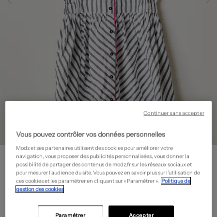
Continuer sans accepter
Vous pouvez contrôler vos données personnelles
Modz et ses partenaires utilisent des cookies pour améliorer votre
CATIMINI
navigation, vous proposer des publicités personnalisées, vous donner la
Robe mi-longue - Manches courtes
- Outlet
possibilité de partager des contenus de modz.fr sur les réseaux sociaux et
pour mesurer l’audience du site. Vous pouvez en savoir plus sur l’utilisation de
25,78€
ces cookies et les paramétrer en cliquant sur « Paramétrer ».
Politique de
gestion des cookies
-70%
Prix boutique :
85,90€
?
Guide des tailles
Paramétrer
Accepter