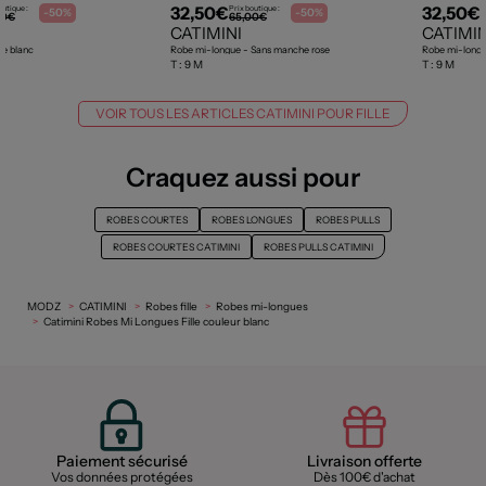
32,50€
32,50€
outique :
Prix boutique :
P
-50%
-50%
00€
65,00€
CATIMINI
CATIMIN
ée blanc
Robe mi-longue - Sans manche rose
Robe mi-longu
T :
9 M
T :
9 M
VOIR TOUS LES ARTICLES CATIMINI POUR FILLE
Craquez aussi pour
ROBES COURTES
ROBES LONGUES
ROBES PULLS
ROBES COURTES CATIMINI
ROBES PULLS CATIMINI
MODZ
CATIMINI
Robes fille
Robes mi-longues
Catimini Robes Mi Longues Fille couleur blanc
Paiement sécurisé
Livraison offerte
Vos données protégées
Dès 100€ d'achat