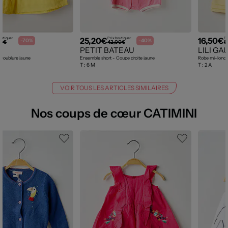
25,20€
16,50€
outique :
Prix boutique :
Pr
-70%
-40%
00€
42,00€
5
PETIT BATEAU
LILI G
Doublure jaune
Ensemble short - Coupe droite jaune
Robe mi-longue
T :
6 M
T :
2 A
VOIR TOUS LES ARTICLES SIMILAIRES
Nos coups de cœur CATIMINI