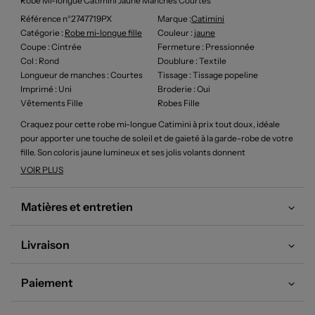
Robe Mi-longue Catimini Jaune Manches Courtes
Référence n°2747719PX
Marque :
Catimini
Catégorie :
Robe mi-longue fille
Couleur
:
jaune
Coupe
: Cintrée
Fermeture
: Pressionnée
Col
: Rond
Doublure
: Textile
Longueur de manches
: Courtes
Tissage
: Tissage popeline
Imprimé
: Uni
Broderie
: Oui
Vêtements Fille
Robes Fille
Craquez pour cette robe mi-longue Catimini à prix tout doux, idéale
pour apporter une touche de soleil et de gaieté à la garde-robe de votre
fille. Son coloris jaune lumineux et ses jolis volants donnent
immédiatement le sourire, tandis que le détail brodé au centre,
VOIR PLUS
représentant deux oiseaux colorés, ajoute une note originale et pleine
de fraîcheur. Parfaite pour des journées estivales, cette robe offre un
Matières et entretien
rapport qualité-prix exceptionnel pour un look pétillant signé Catimini,
sans se ruiner.
Livraison
Paiement