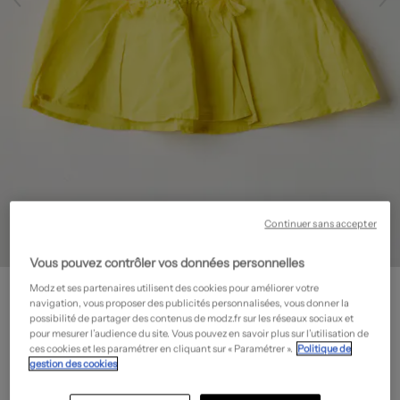
Continuer sans accepter
Vous pouvez contrôler vos données personnelles
CATIMINI
Modz et ses partenaires utilisent des cookies pour améliorer votre
Robe mi-longue - Manches courtes
- Outlet
navigation, vous proposer des publicités personnalisées, vous donner la
possibilité de partager des contenus de modz.fr sur les réseaux sociaux et
34,50€
pour mesurer l’audience du site. Vous pouvez en savoir plus sur l’utilisation de
ces cookies et les paramétrer en cliquant sur « Paramétrer ».
Politique de
-50%
Prix boutique :
69,00€
?
gestion des cookies
Guide des tailles