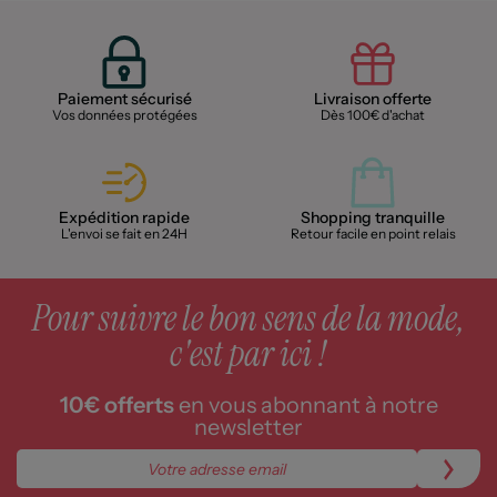
Paiement sécurisé
Livraison offerte
Vos données protégées
Dès 100€ d'achat
Expédition rapide
Shopping tranquille
L'envoi se fait en 24H
Retour facile en point relais
Pour suivre le bon sens de la mode,
c'est par ici !
10€ offerts
en vous abonnant à notre
newsletter