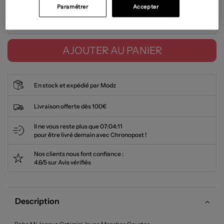
Paramétrer
Accepter
Tailles disponibles
AJOUTER AU PANIER
En stock et expédié par Modz
Livraison offerte dès 100€
Il ne vous reste plus que
07:04:11
pour être livré demain avec Chronopost !
Nos clients nous font confiance :
4.6/5 sur Avis vérifiés
Description