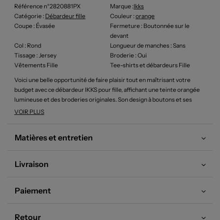
Référence n°2820881PX
Marque :
Ikks
Catégorie :
Débardeur fille
Couleur
:
orange
Coupe
: Évasée
Fermeture
: Boutonnée sur le
devant
Col
: Rond
Longueur de manches
: Sans
Tissage
: Jersey
Broderie
: Oui
Vêtements Fille
Tee-shirts et débardeurs Fille
Voici une belle opportunité de faire plaisir tout en maîtrisant votre
budget avec ce débardeur IKKS pour fille, affichant une teinte orangée
lumineuse et des broderies originales. Son design à boutons et ses
motifs façon écussons apportent une touche tendance et
VOIR PLUS
décontractée, parfaite pour renouveler la garde-robe à petit prix sans
sacrifier le style de marque.
Matières et entretien
Livraison
Paiement
Retour