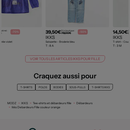
39,50€
14,50€
 estimé :
Prix boutique :
Pr
-70%
-50%
0€
79,00€
2
IKKS
IKKS
trée violet
Salopette - Broderie bleu
T-shirt - Coup
T :
8 A
T :
3 M
VOIR TOUS LES ARTICLES IKKS POUR FILLE
Craquez aussi pour
T-SHIRTS
POLOS
BODIES
SOUS-PULLS
T-SHIRTS IKKS
MODZ
IKKS
Tee-shirts et débardeurs fille
Débardeurs
Ikks Debardeurs Fille couleur orange