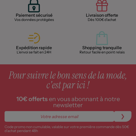
Paiement sécurisé
Livraison offerte
Vos données protégées
Dès 100€ d'achat
Expédition rapide
Shopping tranquille
L'envoi se fait en 24H
Retour facile en point relais
Pour suivre le bon sens de la mode,
c'est par ici !
10€ offerts
en vous abonnant à notre
newsletter
Code promo non cumulable, valable sur votre première commande dès 50€
d’achat pendant 48h