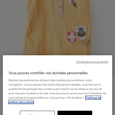
Continuer sans accepter
Vous pouvez contrôler vos données personnelles
Modz et ses partenaires utilisent des cookies pour améliorer votre
IKKS
navigation, vous proposer des publicités personnalisées, vous donner la
Débardeur - Stretch
- Outlet
possibilité de partager des contenus de modz.fr sur les réseaux sociaux et
pour mesurer l’audience du site. Vous pouvez en savoir plus sur l’utilisation de
13,50€
ces cookies et les paramétrer en cliquant sur « Paramétrer ».
Politique de
gestion des cookies
-50%
Prix boutique :
27,00€
?
Guide des tailles