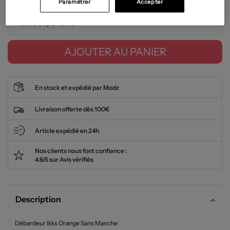
Paramétrer
Accepter
Tailles disponibles
AJOUTER AU PANIER
En stock et expédié par Modz
Livraison offerte dès 100€
Article expédié en 24h
Nos clients nous font confiance :
4.6/5 sur Avis vérifiés
Description
Débardeur Ikks Orange Sans Manche