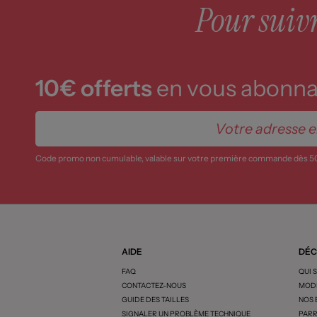
Pour suivre
10€ offerts
en vous abonnan
Code promo non cumulable, valable sur votre première commande dès 5
AIDE
DÉC
FAQ
QUI 
CONTACTEZ-NOUS
MODE
GUIDE DES TAILLES
NOS
SIGNALER UN PROBLÈME TECHNIQUE
PARR