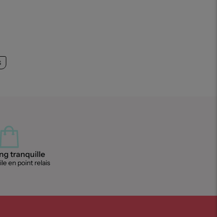
S
g tranquille
le en point relais