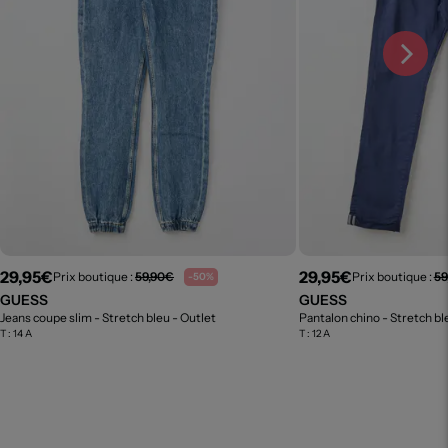
29,95€
29,95€
Prix boutique :
59,90€
Prix boutique :
59
-50%
GUESS
GUESS
Jeans coupe slim - Stretch bleu
- Outlet
Pantalon chino - Stretch b
T :
14 A
T :
12 A