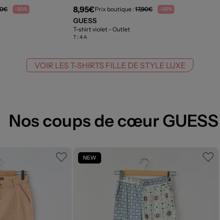
8,95€
90€
Prix boutique :
17,90€
-50%
-50%
GUESS
T-shirt violet
- Outlet
T :
4 A
VOIR LES T-SHIRTS FILLE DE STYLE LUXE
Nos coups de cœur GUESS
NEW