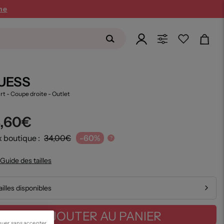
ne
UESS
irt - Coupe droite
- Outlet
3,60€
x boutique :
34,00€
-60%
?
Guide des tailles
ailles disponibles
AJOUTER AU PANIER
nuer sans accepter