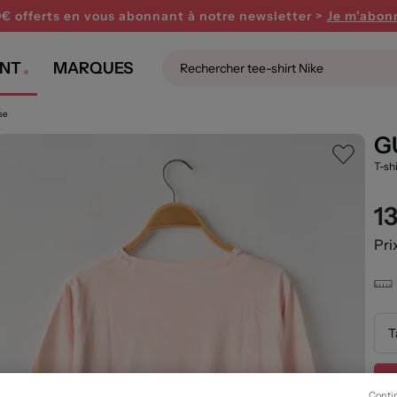
0€ offerts en vous abonnant
à notre newsletter >
Je m'abon
NT
MARQUES
ose
G
T-sh
1
Pri
T
Conti