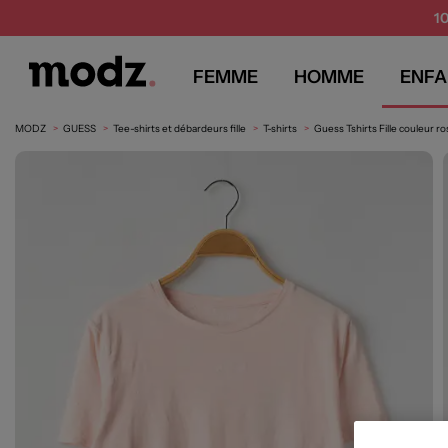
1
FEMME
HOMME
ENFA
MODZ
GUESS
Tee-shirts et débardeurs fille
T-shirts
Guess Tshirts Fille couleur r