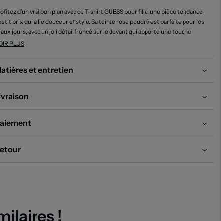
ofitez d’un vrai bon plan avec ce T-shirt GUESS pour fille, une pièce tendance
petit prix qui allie douceur et style. Sa teinte rose poudré est parfaite pour les
aux jours, avec un joli détail froncé sur le devant qui apporte une touche
originalité et une silhouette moderne. Le logo discret signé GUESS sur la
OIR PLUS
itrine accentue le look élégant, sans ostentation. Voilà un T-shirt à la fois chic
 accessible pour refaire la garde-robe sans se ruiner.
atières et entretien
ivraison
aiement
etour
milaires !