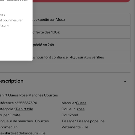
ités
En stock et expédié par Modz
 et pour mesurer
t sur «
Livraison offerte dès 100€
Article expédié en 24h
Nos clients nous font confiance :
4.6/5 sur Avis vérifiés
escription
shirt Guess Rose Manches Courtes
éférence n°2556575PX
Marque :
Guess
tégorie :
T-shirt fille
Couleur
:
rose
oupe
: Droite
Col
: Rond
ongueur de manches
: Courtes
Tissage
: Tissage popeline
mprimé
: Uni
Vêtements Fille
e-shirts et débardeurs Fille