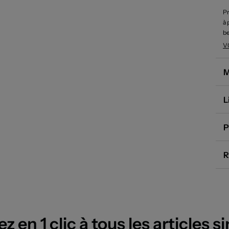
Pr
à 
be
d’
V
po
et
M
L
P
R
 en 1 clic à tous les articles si