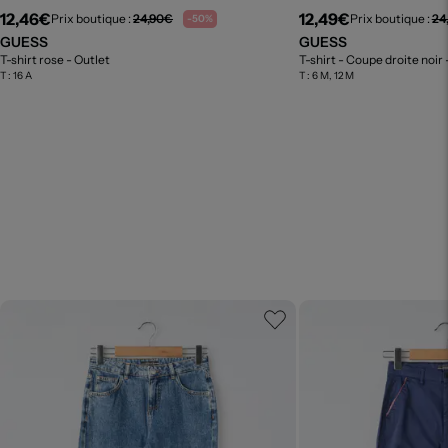
12,46€
12,49€
Prix boutique :
24,90€
Prix boutique :
24
-50%
GUESS
GUESS
T-shirt rose
- Outlet
T-shirt - Coupe droite noir
T :
16 A
T :
6 M, 12 M