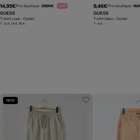
14,95€
9,46€
Prix boutique :
29,90€
Prix boutique :
18,
-50%
GUESS
GUESS
T-shirt rose
- Outlet
T-shirt bleu
- Outlet
T :
12 A, 14 A, 16 A
T :
4 A
NEW