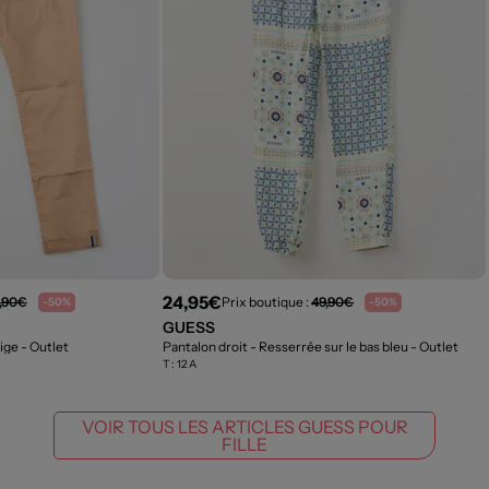
24,95€
,90€
Prix boutique :
49,90€
-50%
-50%
GUESS
eige
- Outlet
Pantalon droit - Resserrée sur le bas bleu
- Outlet
T :
12 A
VOIR TOUS LES ARTICLES GUESS POUR
FILLE