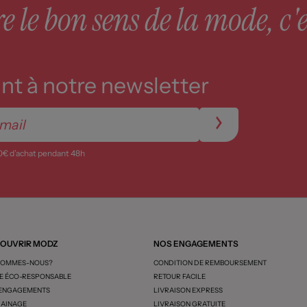
 le bon sens de la mode, c'e
t à notre newsletter
0€ d’achat pendant 48h
OUVRIR MODZ
NOS ENGAGEMENTS
SOMMES-NOUS?
CONDITION DE REMBOURSEMENT
 ÉCO-RESPONSABLE
RETOUR FACILE
 ENGAGEMENTS
LIVRAISON EXPRESS
AINAGE
LIVRAISON GRATUITE