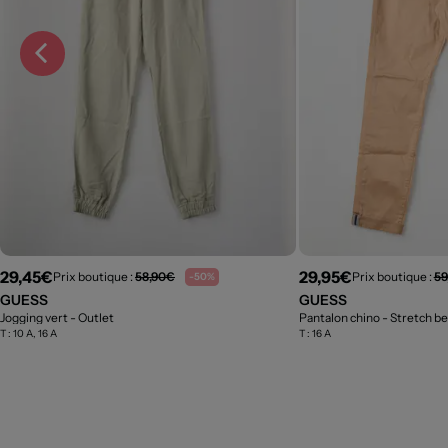
29,45€
29,95€
Prix boutique :
58,90€
Prix boutique :
59
-50%
GUESS
GUESS
Jogging vert
- Outlet
Pantalon chino - Stretch b
T :
10 A, 16 A
T :
16 A