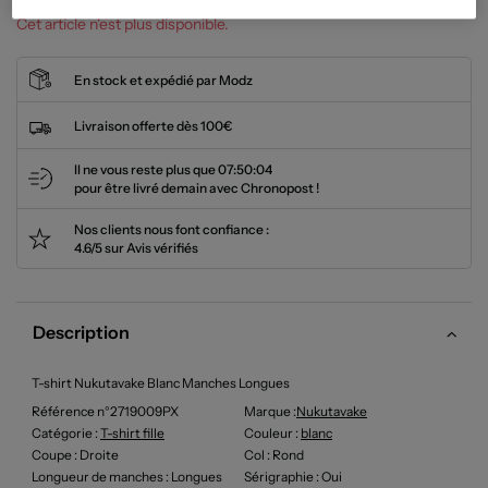
Cet article n'est plus disponible.
En stock et expédié par Modz
Livraison offerte dès 100€
Il ne vous reste plus que
07:50:04
pour être livré demain avec Chronopost !
Nos clients nous font confiance :
4.6/5 sur Avis vérifiés
Description
T-shirt Nukutavake Blanc Manches Longues
Référence n°2719009PX
Marque :
Nukutavake
Catégorie :
T-shirt fille
Couleur
:
blanc
Coupe
: Droite
Col
: Rond
Longueur de manches
: Longues
Sérigraphie
: Oui