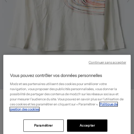
Continuer sans accepter
Vous pouvez contrôler vos données personnelles
Modz et ses partenaires utilisent des cookies pour améliorer votre
navigation, vous proposer des publicités personnalisées, vous donner la
possibilité de partager des contenus de modz.fr sur les réseaux sociaux et
NUKUTAVAKE
pour mesurer l’audience du site. Vous pouvez en savoir plus sur l’utilisation de
T-shirt - Coupe droite
- Outlet
ces cookies et les paramétrer en cliquant sur « Paramétrer ».
Politique de
gestion des cookies
8,80€
-60%
Prix boutique :
22,00€
?
Paramétrer
Accepter
Guide des tailles