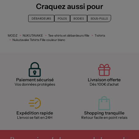
Craquez aussi pour
DÉBARDEURS
POLOS
BODIES
SOUS-PULLS
MODZ
NUKUTAVAKE
Tee-shirts et débardeurs fille
T-shirts
Nukutavake Tshirts Fille couleur blanc
Paiement sécurisé
Livraison offerte
Vos données protégées
Dès 100€ d'achat
Expédition rapide
Shopping tranquille
L'envoi se fait en 24H
Retour facile en point relais