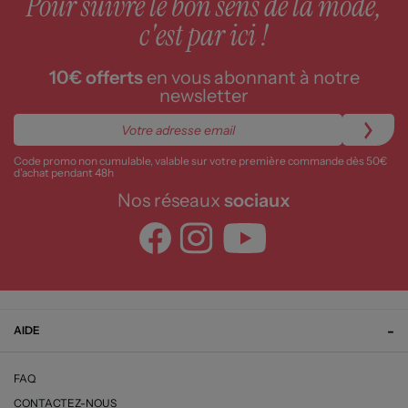
Pour suivre le bon sens de la mode,
c'est par ici !
10€ offerts
en vous abonnant à notre
newsletter
Code promo non cumulable, valable sur votre première commande dès 50€
d’achat pendant 48h
Nos réseaux
sociaux
AIDE
FAQ
CONTACTEZ-NOUS