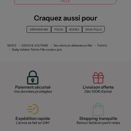
FILLE
Craquez aussi pour
DÉBARDEURS
POLOS
BODIES
SOUS-PULLS
MODZ
ZADIG & VOLTAIRE
Tee-shirts et débardeurs fille
T-shirts
Zadig Voltaire Tshirts Fille couleur gris
Paiement sécurisé
Livraison offerte
Vos données protégées
Dès 100€ d'achat
Expédition rapide
Shopping tranquille
L'envoi se fait en 24H
Retour facile en point relais