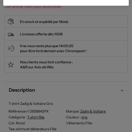
Cet article n'est plus disponible.
En stock et expédié par Modz
Livraison offerte dès 100€
Il ne vous reste plus que
14:00:19
pour être livré demain avec Chronopost !
Nos clients nous font confiance :
4.6/5 sur Avis vérifiés
Description
T-shirt Zadig & Voltaire Gris
Référence n°2658842PX
Marque :
Zadig & Voltaire
Catégorie :
T-shirt fille
Couleur
:
gris
Col
: Rond
Vêtements Fille
Tee-shirts et débardeurs Fille