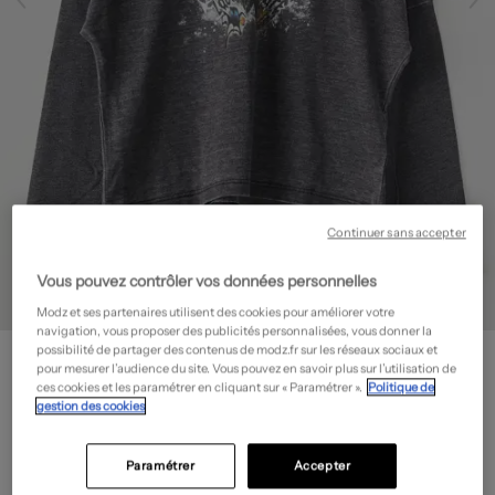
Continuer sans accepter
Vous pouvez contrôler vos données personnelles
Modz et ses partenaires utilisent des cookies pour améliorer votre
navigation, vous proposer des publicités personnalisées, vous donner la
ZADIG & VOLTAIRE
possibilité de partager des contenus de modz.fr sur les réseaux sociaux et
pour mesurer l’audience du site. Vous pouvez en savoir plus sur l’utilisation de
T-shirt - Col rond
- Outlet
ces cookies et les paramétrer en cliquant sur « Paramétrer ».
Politique de
gestion des cookies
14,70€
-70%
Prix boutique :
49,00€
?
Paramétrer
Accepter
Guide des tailles