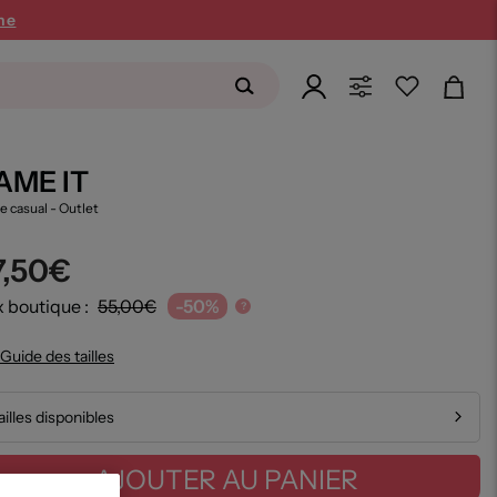
ne
AME IT
e casual
- Outlet
7,50€
x boutique :
55,00€
-50%
?
Guide des tailles
ailles disponibles
AJOUTER AU PANIER