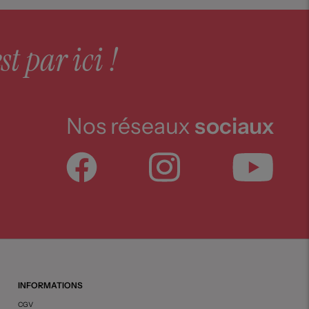
st par ici !
Nos réseaux
sociaux
INFORMATIONS
CGV