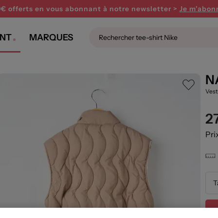
0€ offerts en vous abonnant
à notre newsletter >
Je m'abon
NT
MARQUES
N
Vest
2
Pri
T