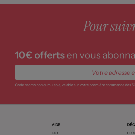
Pour suivre
10€ offerts
en vous abonnan
Code promo non cumulable, valable sur votre première commande dès 5
AIDE
DÉC
FAQ
QUI 