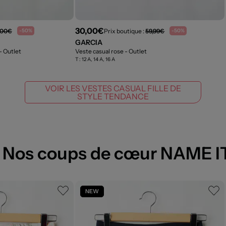
30,00€
,00€
Prix boutique :
59,99€
-50%
-50%
GARCIA
- Outlet
Veste casual rose
- Outlet
T :
12 A, 14 A, 16 A
VOIR LES VESTES CASUAL FILLE DE
STYLE TENDANCE
Nos coups de cœur NAME I
NEW