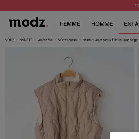
1
FEMME
HOMME
ENFA
MODZ
NAME IT
Vestes fille
Vestes casual
Name It Vestecasual Fille couleur beige