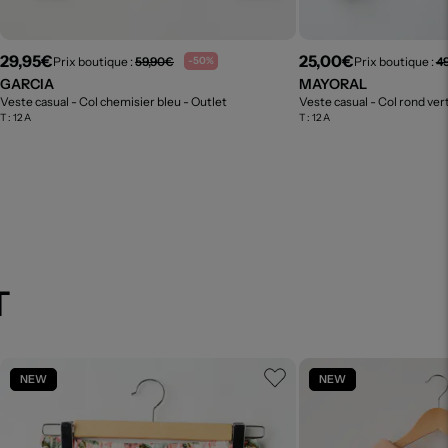
29,95€
25,00€
Prix boutique :
59,90€
Prix boutique :
4
-50%
GARCIA
MAYORAL
Veste casual - Col chemisier bleu
- Outlet
Veste casual - Col rond ver
T :
12 A
T :
12 A
T
NEW
NEW