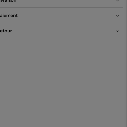
ivraison
aiement
etour