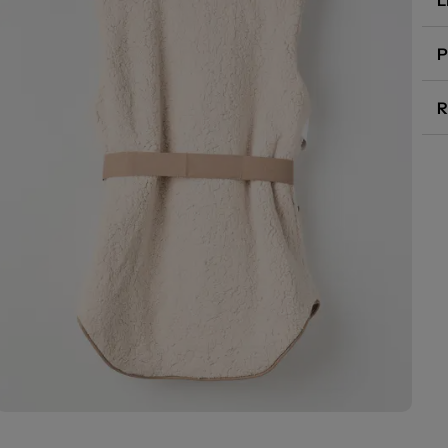
L
P
R