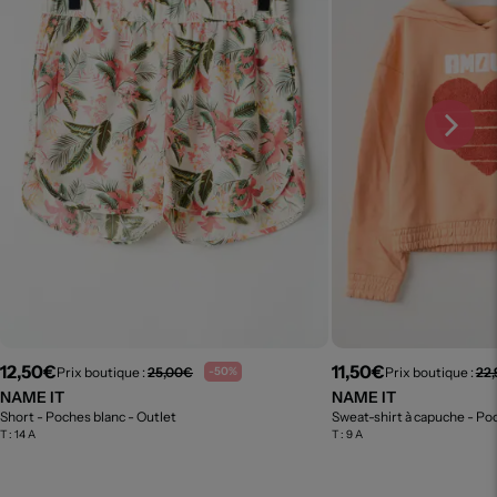
12,50€
11,50€
Prix boutique :
25,00€
Prix boutique :
22
-50%
NAME IT
NAME IT
Short - Poches blanc
- Outlet
Sweat-shirt à capuche - P
T :
14 A
T :
9 A