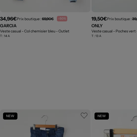
34,96€
19,50€
Prix boutique :
69,90€
Prix boutique :
39
-50%
GARCIA
ONLY
Veste casual - Col chemisier bleu
- Outlet
Veste casual - Poches vert
T :
14 A
T :
13 A
NEW
NEW