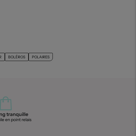
R
BOLÉROS
POLAIRES
g tranquille
le en point relais