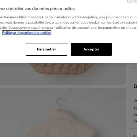
Conti
ez contrôler vos données personnelles
partenaires utilisent des cookies pour améliorer votre navigation, vous proposer des public
es, vous donner la possibilité de partager des contenus de modz.fr sur les réseaux sociaux
 site. Vous pouvez en savoir plus sur l’utilisation de ces cookies et les paramétrer en cliquan
.
Politique de gestion des cookies
Paramétrer
Accepter
D
Ve
R
Ca
Vê