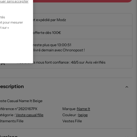
nuer sans accepter
ités
En stock et expédié par Modz
 et pour mesurer
t sur «
Livraison offerte dès 100€
Il ne vous reste plus que
13:00:50
pour être livré demain avec Chronopost !
Nos clients nous font confiance :
4.6/5 sur Avis vérifiés
escription
ste Casual Name It Beige
éférence n°2620167PX
Marque :
Name It
tégorie :
Veste casual fille
Couleur
:
beige
tements Fille
Vestes Fille