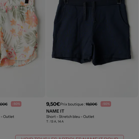
9,50€
,00€
Prix boutique :
19,00€
-50%
-50%
NAME IT
c
- Outlet
Short - Stretch bleu
- Outlet
T :
13 A, 14 A