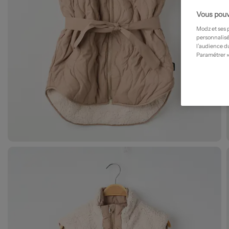
Vous pouv
Modz et ses 
personnalisé
l’audience du
Paramétrer »