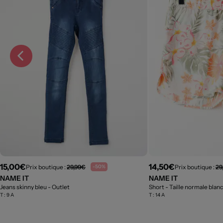
15,00€
14,50€
Prix boutique :
29,99€
Prix boutique :
29
-50%
NAME IT
NAME IT
Jeans skinny bleu
- Outlet
Short - Taille normale blan
T :
9 A
T :
14 A