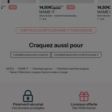
14,50€
14,50€
utique :
Prix boutique :
Pr
-50%
-50%
9€
29,00€
2
NAME IT
NAME I
Short de bain - Imprimé fantaisie bleu
Short de bain 
T :
4 A
T :
9 A
VOIR TOUS LES ARTICLES NAME IT POUR GARÇON
Craquez aussi pour
CHEMISES MANCHES COURTES
CHEMISES MANCHES COURTES NAME IT
MODZ
NAME IT
Chemises garcon
Chemises manches longues
Name It Manches Longues Garcon couleur orange
Paiement sécurisé
Livraison offerte
Vos données protégées
Dès 100€ d'achat