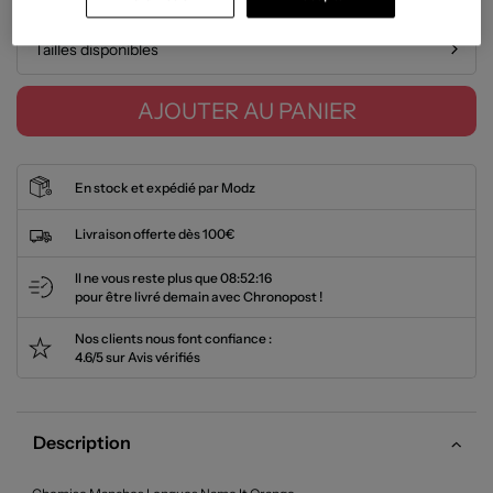
Tailles disponibles
AJOUTER AU PANIER
En stock et expédié par Modz
Livraison offerte dès 100€
Il ne vous reste plus que
08:52:16
pour être livré demain avec Chronopost !
Nos clients nous font confiance :
4.6/5 sur Avis vérifiés
Description