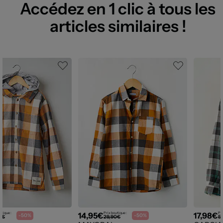
Accédez en 1 clic à tous les
articles similaires !
14,95€
17,98€
utique :
Prix boutique :
Pri
-50%
-50%
9€
29,90€
5