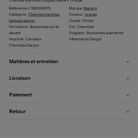
Chemise Manches Longues Name It Orange
Référence n°2600591PX
Marque :
Name It
Catégorie :
Chemise manches
Couleur
:
orange
longues garçon
Coupe
: Droite
Fermeture
: Boutonnée sur le
Col
: Chemisier
devant
Poignets
: Boutonnés avec fente
Imprimé
: Carreaux
Vêtements Garçon
Chemises Garçon
Matières et entretien
Livraison
Paiement
Retour