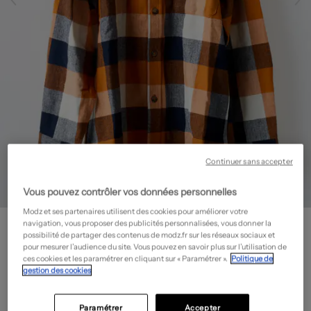
Continuer sans accepter
Vous pouvez contrôler vos données personnelles
Modz et ses partenaires utilisent des cookies pour améliorer votre
NAME IT
navigation, vous proposer des publicités personnalisées, vous donner la
Chemise manches longues - Imprimé carreaux
- Outlet
possibilité de partager des contenus de modz.fr sur les réseaux sociaux et
pour mesurer l’audience du site. Vous pouvez en savoir plus sur l’utilisation de
12,30€
ces cookies et les paramétrer en cliquant sur « Paramétrer ».
Politique de
gestion des cookies
-70%
Prix boutique :
40,99€
?
Guide des tailles
Paramétrer
Accepter