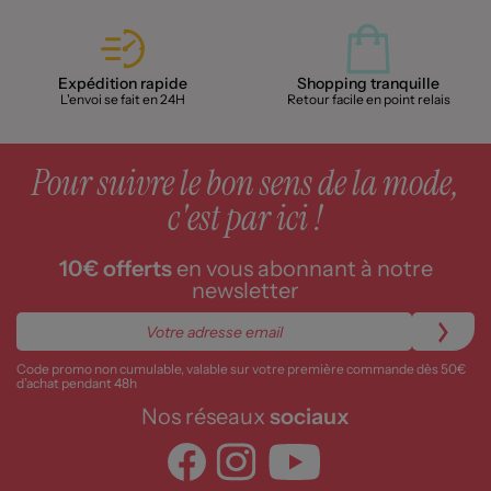
Expédition rapide
Shopping tranquille
L'envoi se fait en 24H
Retour facile en point relais
Pour suivre le bon sens de la mode,
c'est par ici !
10€ offerts
en vous abonnant à notre
newsletter
Code promo non cumulable, valable sur votre première commande dès 50€
d’achat pendant 48h
Nos réseaux
sociaux