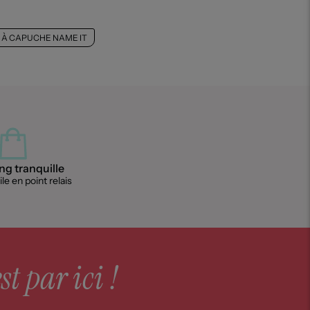
 À CAPUCHE NAME IT
g tranquille
le en point relais
st par ici !