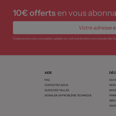
10€ offerts
en vous abonnan
Code promo non cumulable, valable sur votre première commande dès 5
AIDE
DÉC
FAQ
QUI 
CONTACTEZ-NOUS
MODE
GUIDE DES TAILLES
NOS
SIGNALER UN PROBLÈME TECHNIQUE
PARR
SERV
ON P