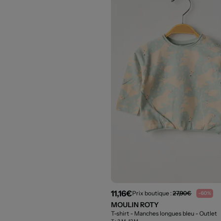
11,16€
Prix boutique :
27,90€
-60%
MOULIN ROTY
T-shirt - Manches longues bleu
- Outlet