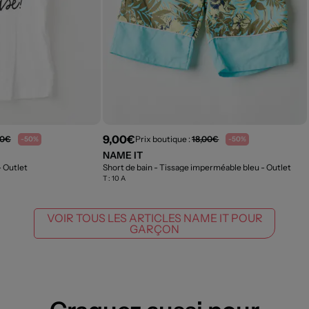
9,00€
00€
Prix boutique :
18,00€
-50%
-50%
NAME IT
- Outlet
Short de bain - Tissage imperméable bleu
- Outlet
T :
10 A
VOIR TOUS LES ARTICLES NAME IT POUR
GARÇON