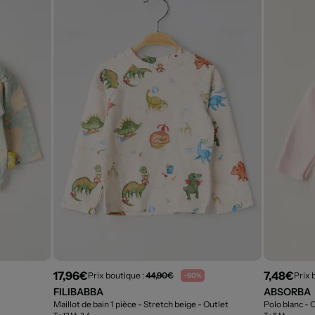
17,96€
7,48€
Prix boutique :
44,90€
Prix 
-60%
FILIBABBA
ABSORBA
Maillot de bain 1 pièce - Stretch beige
- Outlet
Polo blanc
- 