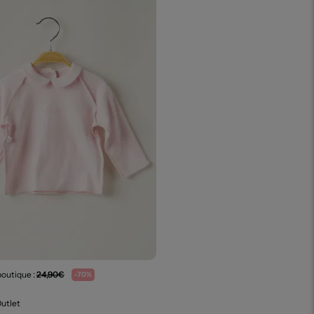
boutique :
24,90€
-70%
Outlet