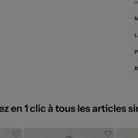
V
M
L
P
R
 en 1 clic à tous les articles si