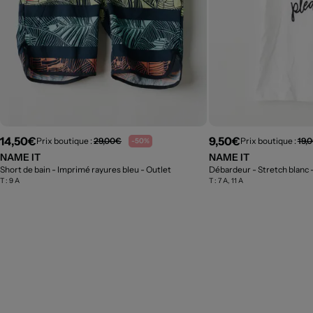
14,50€
9,50€
Prix boutique :
29,00€
Prix boutique :
19,
-50%
NAME IT
NAME IT
Short de bain - Imprimé rayures bleu
- Outlet
Débardeur - Stretch blanc
T :
9 A
T :
7 A, 11 A