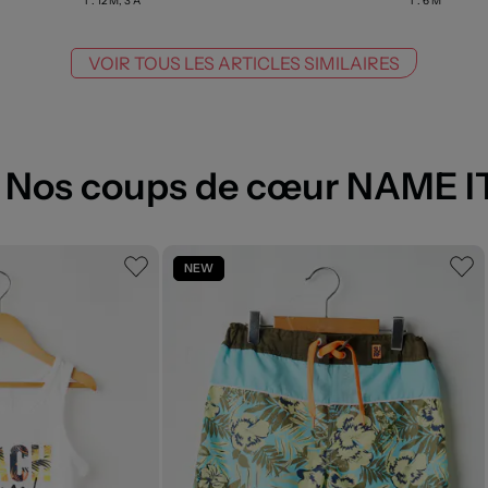
T :
12 M, 3 A
T :
6 M
VOIR TOUS LES ARTICLES SIMILAIRES
Nos coups de cœur NAME I
NEW