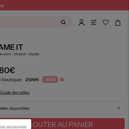
ne
AME IT
t-shirt - Stretch
- Outlet
,80€
x boutique :
21,99€
-60%
?
Guide des tailles
ailles disponibles
AJOUTER AU PANIER
nuer sans accepter