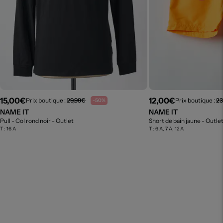
15,00€
12,00€
Prix boutique :
29,99€
Prix boutique :
23
-50%
NAME IT
NAME IT
Pull - Col rond noir
- Outlet
Short de bain jaune
- Outle
T :
16 A
T :
6 A, 7 A, 12 A