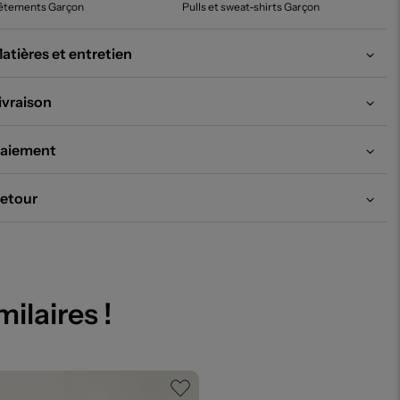
êtements Garçon
Pulls et sweat-shirts Garçon
atières et entretien
ivraison
aiement
etour
milaires !