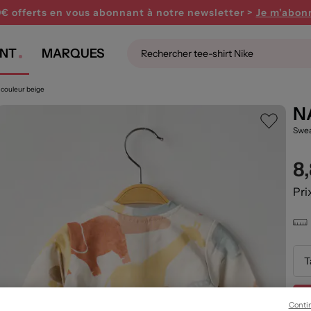
0€ offerts en vous abonnant
à notre newsletter >
Je m'abon
NT
MARQUES
couleur beige
N
Swea
8
Pri
T
Conti