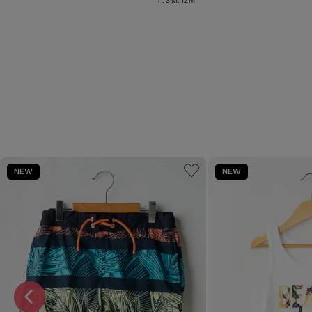
T :
3 M, 12 M
NEW
NEW