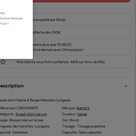
ités
 et pour mesurer
En stock et expédié par Modz
t sur «
Livraison offerte dès 100€
Il ne vous reste plus que
10:36:19
pour être livré demain avec Chronopost !
Nos clients nous font confiance :
4.6/5 sur Avis vérifiés
escription
eat-shirt Name It Beige Manches Longues
éférence n°2600443PX
Marque :
Name It
tégorie :
Sweat-shirt garçon
Couleur
:
beige
oupe
: Resserrée sur le bas
Col
: Rond
ongueur de manches
: Longues
Tissage
: Tissage popeline
mprimé
: Fantaisie
Capuche
: Sans capuche