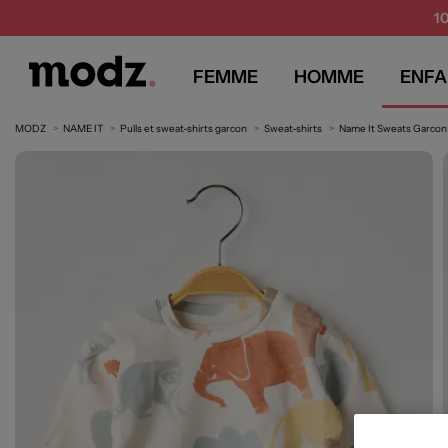
1
FEMME
HOMME
ENFA
MODZ
NAME IT
Pulls et sweat-shirts garcon
Sweat-shirts
Name It Sweats Garcon 