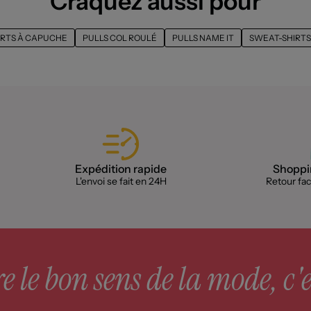
Craquez aussi pour
IRTS À CAPUCHE
PULLS COL ROULÉ
PULLS NAME IT
SWEAT-SHIRTS
Expédition rapide
Shoppin
L'envoi se fait en 24H
Retour faci
 le bon sens de la mode, c'e