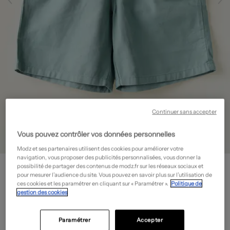
Continuer sans accepter
Vous pouvez contrôler vos données personnelles
Modz et ses partenaires utilisent des cookies pour améliorer votre
navigation, vous proposer des publicités personnalisées, vous donner la
PETIT BATEAU
possibilité de partager des contenus de modz.fr sur les réseaux sociaux et
Short - Coupe droite
- Outlet
pour mesurer l’audience du site. Vous pouvez en savoir plus sur l’utilisation de
ces cookies et les paramétrer en cliquant sur « Paramétrer ».
Politique de
15,60€
gestion des cookies
-60%
Prix boutique :
39,00€
?
Paramétrer
Accepter
Guide des tailles