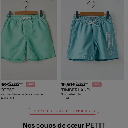
,96€
19,50€
Prix boutique :
Prix boutique :
-60%
-50%
34,90€
39,00€
ROTEST
TIMBERLAND
t de bain - Fermeture liens à nouer vert
Short de bain bleu
 A, 6 A, 8 A
T :
6 A
VOIR TOUS LES ARTICLES SIMILAIRES
Nos coups de cœur PETIT