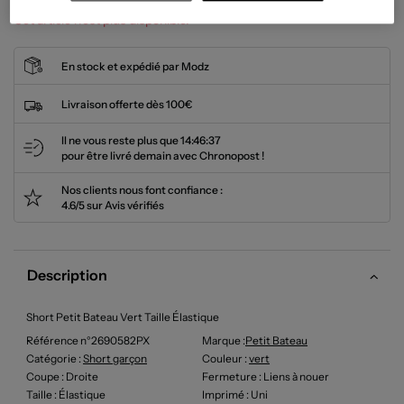
Cet article n'est plus disponible.
En stock et expédié par Modz
Livraison offerte dès 100€
Il ne vous reste plus que
14:46:37
pour être livré demain avec Chronopost !
Nos clients nous font confiance :
4.6/5 sur Avis vérifiés
Description
Short Petit Bateau Vert Taille Élastique
Référence n°2690582PX
Marque :
Petit Bateau
Catégorie :
Short garçon
Couleur
:
vert
Coupe
: Droite
Fermeture
: Liens à nouer
Taille
: Élastique
Imprimé
: Uni