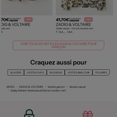
,70€
41,70€
Prix boutique :
Prix boutique :
-70%
-70%
79,00€
139,00€
DIG & VOLTAIRE
ZADIG & VOLTAIRE
muda vert
Veste casual - Col col montant vert
 A
T :
6 A, ... 14 A
VOIR TOUS LES ARTICLES ZADIG & VOLTAIRE POUR
GARÇON
Craquez aussi pour
BLAZERS
VESTES CHICS
BLOUSONS
VESTES SIMILI CUIR
POLAIRES
MODZ
ZADIG & VOLTAIRE
Vestes garcon
Vestes casual
Zadig Voltaire Vestecasual Garcon couleur vert