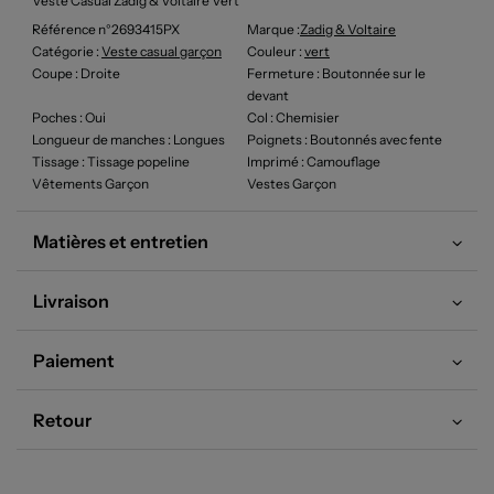
Veste Casual Zadig & Voltaire Vert
Référence n°2693415PX
Marque :
Zadig & Voltaire
Catégorie :
Veste casual garçon
Couleur
:
vert
Coupe
: Droite
Fermeture
: Boutonnée sur le
devant
Poches
: Oui
Col
: Chemisier
Longueur de manches
: Longues
Poignets
: Boutonnés avec fente
Tissage
: Tissage popeline
Imprimé
: Camouflage
Vêtements Garçon
Vestes Garçon
Matières et entretien
Livraison
Paiement
Retour