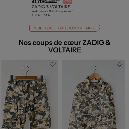
41,70€
-70%
139,00€
ZADIG & VOLTAIRE
Veste casual - Col col montant vert
T :
6 A, ... 14 A
VOIR TOUS LES ARTICLES SIMILAIRES
Nos coups de cœur ZADIG &
VOLTAIRE