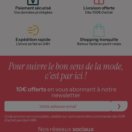
Paiement sécurisé
Livraison offerte
Vos données protégées
Dès 100€ d'achat
Expédition rapide
Shopping tranquille
L'envoi se fait en 24H
Retour facile en point relais
Pour suivre le bon sens de la mode,
c'est par ici !
10€ offerts
en vous abonnant à notre
newsletter
Code promo non cumulable, valable sur votre première commande dès 50€
d’achat pendant 48h
Nos réseaux
sociaux