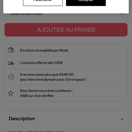
Tailles disponibles
AJOUTER AU PANIER
En stock et expédié par Modz
Livraison offerte dès 100€
Il ne vous reste plus que
03:40:50
pour être livré demain avec Chronopost !
Nos clients nous font confiance :
4.6/5 sur Avis vérifiés
Description