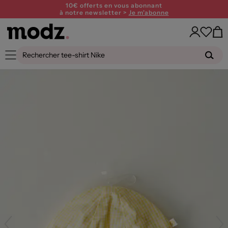
10€ offerts en vous abonnant
à notre newsletter >
Je m'abonne