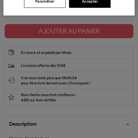
Paramétrer
Accepter
Tailles disponibles
AJOUTER AU PANIER
En stock et expédié par Modz
Livraison offerte dès 100€
Il ne vous reste plus que
06:40:54
pour être livré demain avec Chronopost !
Nos clients nous font confiance :
4.6/5 sur Avis vérifiés
Description