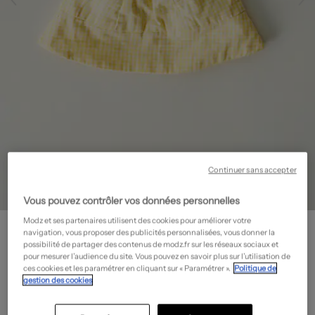
Continuer sans accepter
Vous pouvez contrôler vos données personnelles
Modz et ses partenaires utilisent des cookies pour améliorer votre
ABSORBA
navigation, vous proposer des publicités personnalisées, vous donner la
Chapeau - Fermeture liens à nouer
- Outlet
possibilité de partager des contenus de modz.fr sur les réseaux sociaux et
pour mesurer l’audience du site. Vous pouvez en savoir plus sur l’utilisation de
5,98€
ces cookies et les paramétrer en cliquant sur « Paramétrer ».
Politique de
gestion des cookies
-70%
Prix boutique :
19,90€
?
Guide des tailles