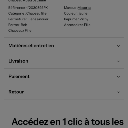
Chapeau Absorba Jaune
Référence n°2030395PX
Marque :
Absorba
Catégorie :
Chapeau fille
Couleur
:
jaune
Fermeture
: Liens à nouer
Imprimé
: Vichy
Forme
: Bob
Accessoires Fille
Chapeaux Fille
Matières et entretien
Livraison
Paiement
Retour
Accédez en 1 clic à tous les