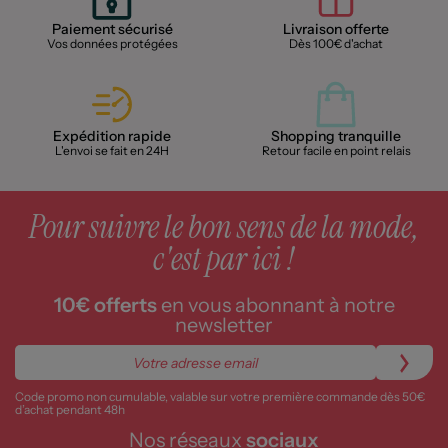
Paiement sécurisé
Livraison offerte
Vos données protégées
Dès 100€ d'achat
Expédition rapide
Shopping tranquille
L'envoi se fait en 24H
Retour facile en point relais
Pour suivre le bon sens de la mode,
c'est par ici !
10€ offerts
en vous abonnant à notre
newsletter
Code promo non cumulable, valable sur votre première commande dès 50€
d’achat pendant 48h
Nos réseaux
sociaux