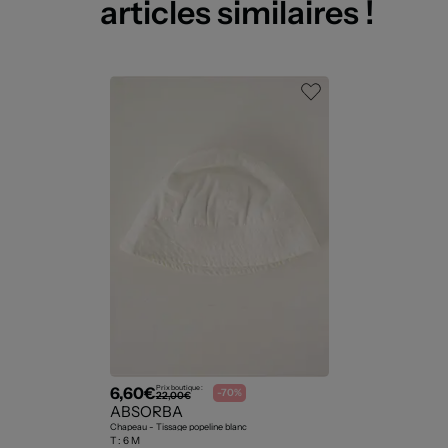
articles similaires !
6,60€
Prix boutique :
-70%
22,00€
ABSORBA
Chapeau - Tissage popeline blanc
T :
6 M