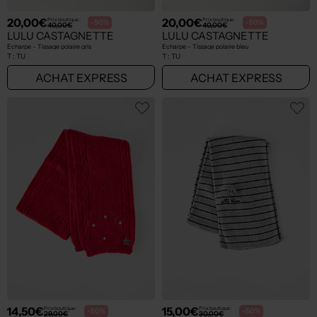
20,00€
20,00€
Prix boutique :
Prix boutique :
-50%
-50%
40,00€
40,00€
LULU CASTAGNETTE
LULU CASTAGNETTE
Echarpe - Tissage polaire gris
Echarpe - Tissage polaire bleu
T :
TU
T :
TU
ACHAT EXPRESS
ACHAT EXPRESS
14,50€
15,00€
Prix boutique :
Prix boutique :
-50%
-50%
29,00€
30,00€