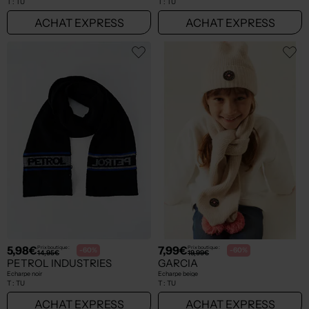
T :
TU
T :
TU
ACHAT EXPRESS
ACHAT EXPRESS
5,98€
7,99€
Prix boutique :
Prix boutique :
-60%
-60%
14,95€
19,99€
PETROL INDUSTRIES
GARCIA
Echarpe noir
Echarpe beige
T :
TU
T :
TU
ACHAT EXPRESS
ACHAT EXPRESS