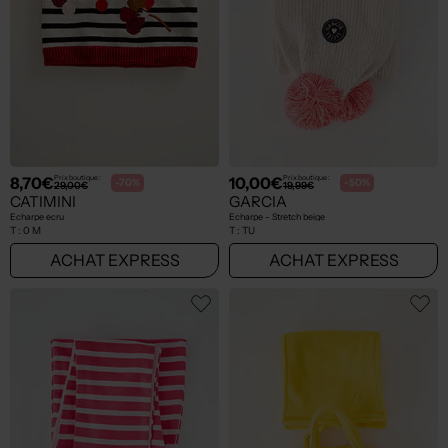
8,70€
10,00€
Prix boutique :
Prix boutique :
-70%
-50%
29,00€
19,99€
CATIMINI
GARCIA
Echarpe ecru
Echarpe - Stretch beige
T :
0 M
T :
TU
ACHAT EXPRESS
ACHAT EXPRESS