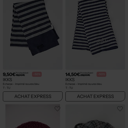
9,50€
14,50€
Prix boutique :
Prix boutique :
-50%
-50%
19,00€
29,00€
IKKS
IKKS
Echarpe - Imprimé rayures bleu
Echarpe - Imprimé rayures bleu
T :
TU
T :
TU
ACHAT EXPRESS
ACHAT EXPRESS