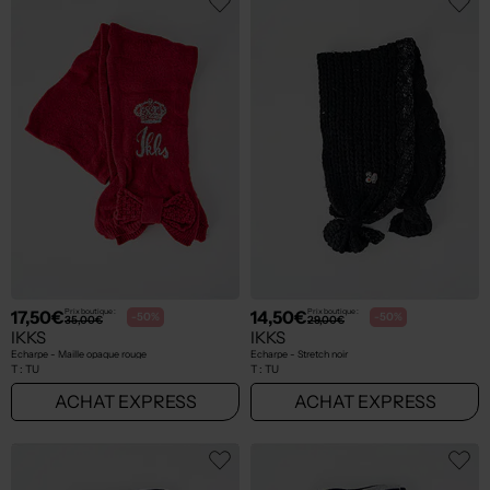
17,50€
14,50€
Prix boutique :
Prix boutique :
-50%
-50%
35,00€
29,00€
IKKS
IKKS
Echarpe - Maille opaque rouge
Echarpe - Stretch noir
T :
TU
T :
TU
ACHAT EXPRESS
ACHAT EXPRESS