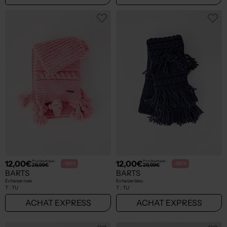
12,00€
12,00€
Prix boutique :
Prix boutique :
-60%
-60%
29,99€
29,99€
BARTS
BARTS
Echarpe rose
Echarpe bleu
T :
TU
T :
TU
ACHAT EXPRESS
ACHAT EXPRESS