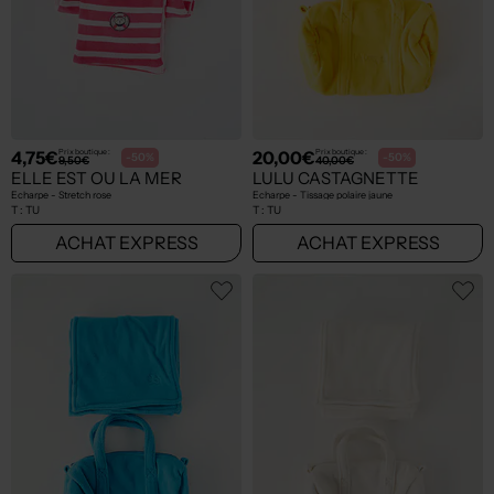
4,75€
20,00€
Prix boutique :
Prix boutique :
-50%
-50%
9,50€
40,00€
ELLE EST OU LA MER
LULU CASTAGNETTE
Echarpe - Stretch rose
Echarpe - Tissage polaire jaune
T :
TU
T :
TU
ACHAT EXPRESS
ACHAT EXPRESS