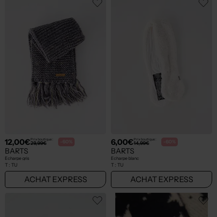
12,00€
6,00€
Prix boutique :
Prix boutique :
-60%
-60%
29,99€
14,99€
BARTS
BARTS
Echarpe gris
Echarpe blanc
T :
TU
T :
TU
ACHAT EXPRESS
ACHAT EXPRESS