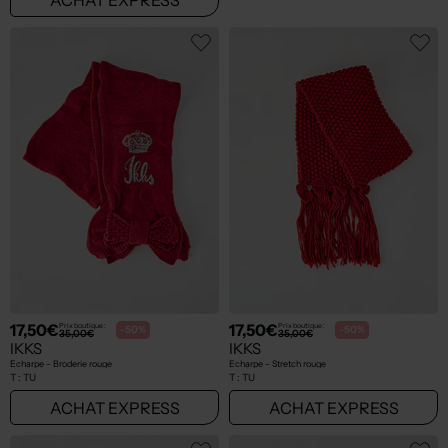
17,50€
17,50€
Prix boutique :
Prix boutique :
-50%
-50%
35,00€
35,00€
IKKS
IKKS
Echarpe - Broderie rouge
Echarpe - Stretch rouge
T :
TU
T :
TU
ACHAT EXPRESS
ACHAT EXPRESS