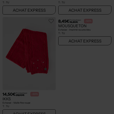
T :
TU
T :
TU
ACHAT EXPRESS
ACHAT EXPRESS
14,50€
8,45€
Prix boutique :
Prix boutique :
-50%
-50%
29,00€
16,90€
IKKS
MOUSQUETON
Echarpe - Maille fine rouge
Echarpe - Imprimé rayures bleu
T :
TU
T :
TU
ACHAT EXPRESS
ACHAT EXPRESS