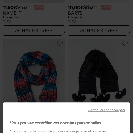
11,50€
10,00€
Prix boutique :
Prix boutique :
-50%
-50%
22,99€
19,99€
NAME IT
BARTS
Echarpe rose
Echarpe gris
T :
TU
T :
TU
ACHAT EXPRESS
ACHAT EXPRESS
Continuer sans accepter
Vous pouvez contrôler vos données personnelles
12,00€
15,00€
Prix boutique :
Prix boutique :
-50%
-50%
23,99€
29,99€
Modz et ses partenaires utilisent des cookies pour améliorer votre