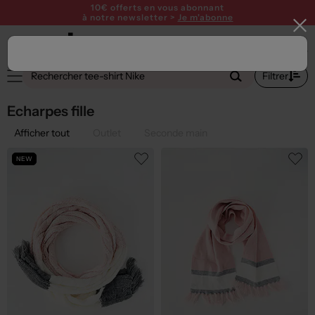
10€ offerts en vous abonnant
à notre newsletter >
Je m'abonne
1
Filtrer
Echarpes fille
Afficher tout
Outlet
Seconde main
NEW