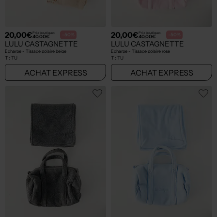
20,00€
20,00€
Prix boutique :
Prix boutique :
-50%
-50%
40,00€
40,00€
LULU CASTAGNETTE
LULU CASTAGNETTE
Echarpe - Tissage polaire beige
Echarpe - Tissage polaire rose
T :
TU
T :
TU
ACHAT EXPRESS
ACHAT EXPRESS