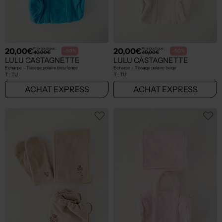
20,00€
20,00€
Prix boutique :
Prix boutique :
-50%
-50%
40,00€
40,00€
LULU CASTAGNETTE
LULU CASTAGNETTE
Echarpe - Tissage polaire bleu fonce
Echarpe - Tissage polaire beige
T :
TU
T :
TU
ACHAT EXPRESS
ACHAT EXPRESS