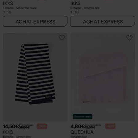
IKKS
IKKS
Echarpe - Maille fine rouge
Echarpe - Broderie gris
T :
TU
T :
TU
ACHAT EXPRESS
ACHAT EXPRESS
Seconde main
14,50€
4,80€
Prix boutique :
Prix neuf estimé :
-50%
-60%
29,00€
12,00€
IKKS
QUECHUA
Echarpe - Stretch bleu
Echarpe rose