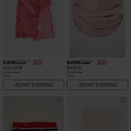
3,90€
9,00€
Prix boutique :
Prix boutique :
-70%
-70%
13,00€
29,99€
S.OLIVER
BARTS
Echarpe rouge
Echarpe rose
T :
TU
T :
TU
ACHAT EXPRESS
ACHAT EXPRESS