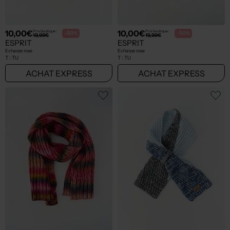
10,00€
10,00€
Prix boutique :
Prix boutique :
-50%
-50%
19,99€
19,99€
ESPRIT
ESPRIT
Echarpe rose
Echarpe rose
T :
TU
T :
TU
ACHAT EXPRESS
ACHAT EXPRESS