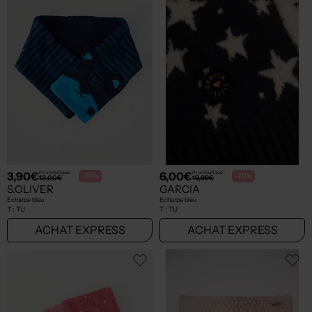
3,90€
6,00€
Prix boutique :
Prix boutique :
-70%
-70%
13,00€
19,99€
S.OLIVER
GARCIA
Echarpe bleu
Echarpe bleu
T :
TU
T :
TU
ACHAT EXPRESS
ACHAT EXPRESS