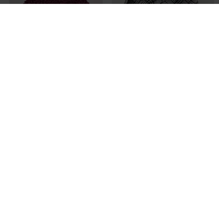
5,20€
5,00€
Prix boutique :
Prix boutique :
-60%
-80%
13,00€
25,00€
ONLY
RG512
Echarpe rouge
Echarpe - Broderie bleu
T :
TU
T :
TU
ACHAT EXPRESS
ACHAT EXPRESS