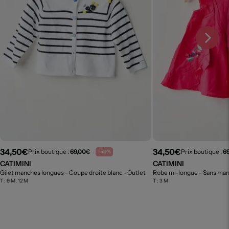
34,50€
34,50€
Prix boutique :
69,00€
Prix boutique :
6
-50%
CATIMINI
CATIMINI
Gilet manches longues - Coupe droite blanc
- Outlet
Robe mi-longue - Sans ma
T :
9 M, 12 M
T :
3 M