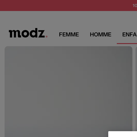
SUMMER 
1
FEMME
HOMME
ENFA
MODZ
CATIMINI
Accessoires fille
Chapeaux
Catimini Chapeaux Fille couleur beig