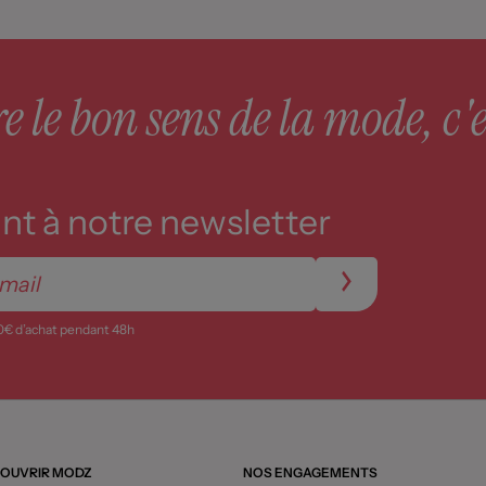
 le bon sens de la mode, c'e
t à notre newsletter
0€ d’achat pendant 48h
OUVRIR MODZ
NOS ENGAGEMENTS