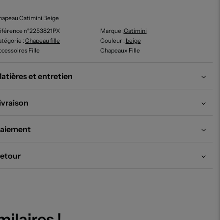
apeau Catimini Beige
éférence n°2253821PX
Marque :
Catimini
tégorie :
Chapeau fille
Couleur
:
beige
cessoires Fille
Chapeaux Fille
atières et entretien
ivraison
aiement
etour
milaires !