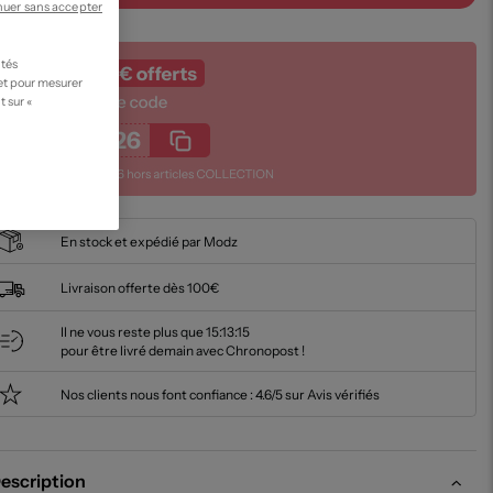
nuer sans accepter
ités
 et pour mesurer
t sur «
En stock et expédié par Modz
Livraison offerte dès 100€
Il ne vous reste plus que
15:13:14
pour être livré demain avec Chronopost !
Nos clients nous font confiance :
4.6/5 sur Avis vérifiés
escription