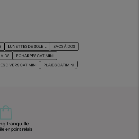
S
LUNETTES DE SOLEIL
SACS À DOS
LAIDS
ECHARPES CATIMINI
ES DIVERS CATIMINI
PLAIDS CATIMINI
g tranquille
le en point relais