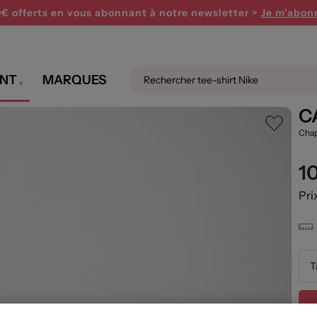
PARTY ! Profitez de 15€ offerts dès 120€ avec le code 
0€ offerts en vous abonnant
à notre newsletter >
Je m'abon
NT
MARQUES
e
C
Cha
1
Pri
T