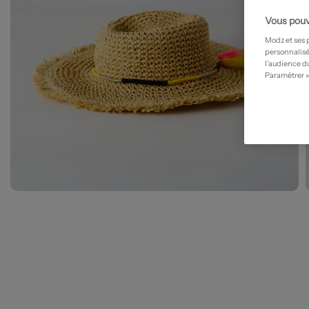
Vous pouv
Modz et ses 
personnalisé
l’audience du
Paramétrer »