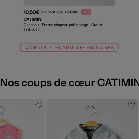
10,50€
Prix boutique :
35,00€
-70%
CATIMINI
Chapeau - Forme chapeau paille beige
- Outlet
T :
18 M, 3 A
VOIR TOUS LES ARTICLES SIMILAIRES
Nos coups de cœur CATIMIN