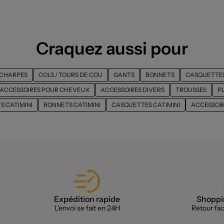
Craquez aussi pour
CHARPES
COLS / TOURS DE COU
GANTS
BONNETS
CASQUETTE
ACCESSOIRES POUR CHEVEUX
ACCESSOIRES DIVERS
TROUSSES
P
S CATIMINI
BONNETS CATIMINI
CASQUETTES CATIMINI
ACCESSOIR
Expédition rapide
Shoppin
L'envoi se fait en 24H
Retour faci