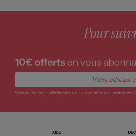
Pour suivre
10€ offerts
en vous abonnan
Code promo non cumulable, valable sur votre première commande dès 5
AIDE
DÉC