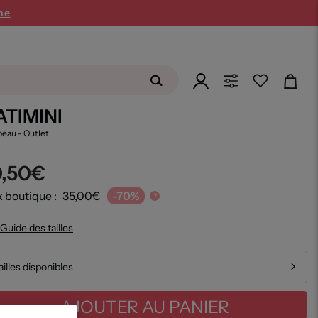
SUMMER26
ne
ATIMINI
peau
- Outlet
0,50€
x boutique :
35,00€
-70%
?
Guide des tailles
ailles disponibles
AJOUTER AU PANIER