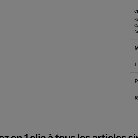
Ch
R
Ca
Ac
M
L
P
R
 en 1 clic à tous les articles si