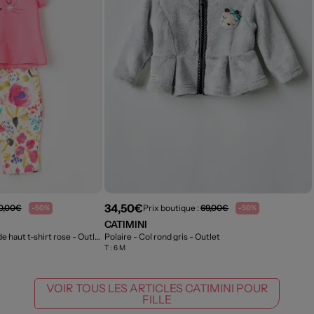
34,50€
0,00€
Prix boutique :
69,00€
-50%
-50%
CATIMINI
e haut t-shirt rose
- Outlet
Polaire - Col rond gris
- Outlet
T :
6 M
VOIR TOUS LES ARTICLES CATIMINI POUR
FILLE