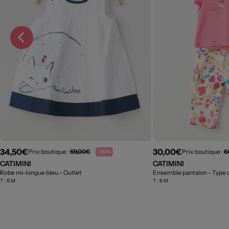
34,50€
30,00€
Prix boutique :
69,00€
Prix boutique :
6
-50%
CATIMINI
CATIMINI
Robe mi-longue bleu
- Outlet
Ensemble pantalon - Type d
T :
6 M
T :
6 M