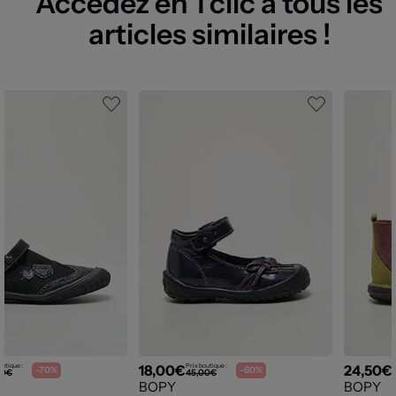
Accédez en 1 clic à tous les
articles similaires !
18,00€
24,50€
outique :
Prix boutique :
P
-70%
-60%
00€
45,00€
BOPY
BOPY