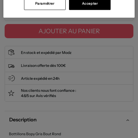
Paramétrer
Accepter
Tailles disponibles
AJOUTER AU PANIER
En stock et expédié par Modz
Livraison offerte dès 100€
Article expédié en 24h
Nos clients nous font confiance :
4.6/5 sur Avis vérifiés
Description
Bottillons Bopy Gris Bout Rond