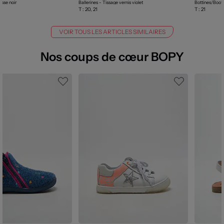
isse noir
Ballerines - Tissage vernis violet
Bottines/Boots
T :
20, 21
T :
21
VOIR TOUS LES ARTICLES SIMILAIRES
Nos coups de cœur BOPY