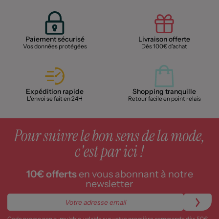
Paiement sécurisé
Livraison offerte
Vos données protégées
Dès 100€ d'achat
Expédition rapide
Shopping tranquille
L'envoi se fait en 24H
Retour facile en point relais
Pour suivre le bon sens de la mode,
c'est par ici !
10€ offerts
en vous abonnant à notre
newsletter
Code promo non cumulable, valable sur votre première commande dès 50€