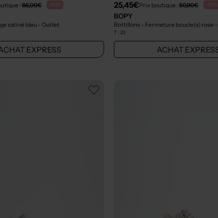
25,45€
outique :
66,00€
Prix boutique :
50,90€
-50%
-50%
BOPY
age satiné bleu
- Outlet
Bottillons - Fermeture boucle(s) rose
-
T :
23
ACHAT EXPRESS
ACHAT EXPRES