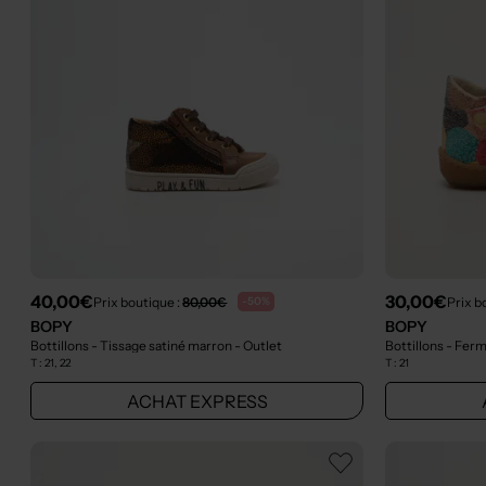
40,00€
30,00€
Prix boutique :
80,00€
Prix b
-50%
BOPY
BOPY
Bottillons - Tissage satiné marron
- Outlet
Bottillons - Fer
T :
21, 22
T :
21
ACHAT EXPRESS