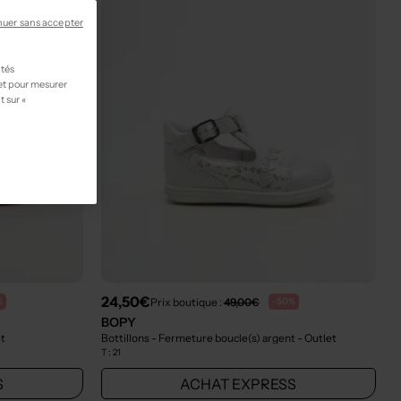
nuer sans accepter
ités
 et pour mesurer
t sur «
24,50€
Prix boutique :
49,00€
%
-50%
BOPY
et
Bottillons - Fermeture boucle(s) argent
- Outlet
T :
21
S
ACHAT EXPRESS