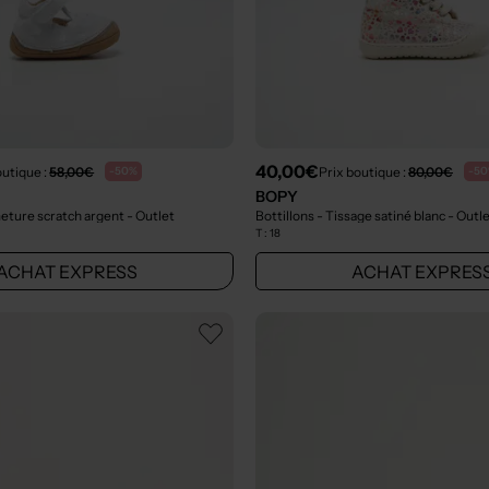
40,00€
outique :
58,00€
Prix boutique :
80,00€
-50%
-5
BOPY
meture scratch argent
- Outlet
Bottillons - Tissage satiné blanc
- Outl
T :
18
ACHAT EXPRESS
ACHAT EXPRES