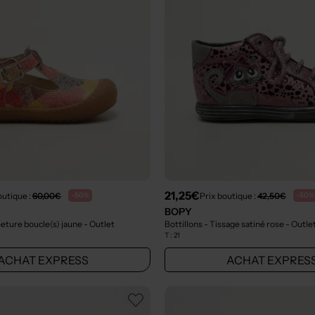
21,25€
outique :
60,00€
Prix boutique :
42,50€
-50%
-50%
BOPY
meture boucle(s) jaune
- Outlet
Bottillons - Tissage satiné rose
- Outle
T :
21
ACHAT EXPRESS
ACHAT EXPRES