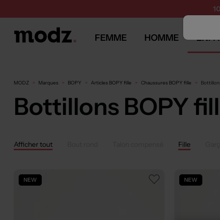
1
FEMME
HOMME
ENFA
MODZ
Marques
BOPY
Articles BOPY fille
Chaussures BOPY fille
Bottillo
Bottillons BOPY fil
Afficher tout
Bout rond
Talon compensé
Fille
Gar
NEW
NEW