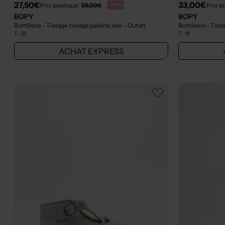
27,50€
33,00€
Prix boutique :
55,00€
Prix b
-50%
BOPY
BOPY
Bottillons - Tissage tissage pailleté noir
- Outlet
Bottillons - Tiss
T :
23
T :
18
ACHAT EXPRESS