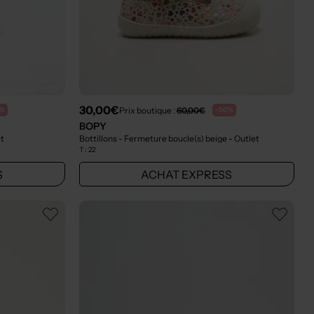
30,00€
Prix boutique :
60,00€
0%
-50%
BOPY
et
Bottillons - Fermeture boucle(s) beige
- Outlet
T :
22
S
ACHAT EXPRESS