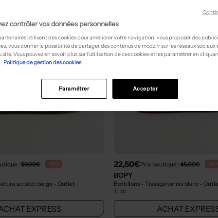
Conti
ez contrôler vos données personnelles
partenaires utilisent des cookies pour améliorer votre navigation, vous proposer des public
es, vous donner la possibilité de partager des contenus de modz.fr sur les réseaux sociaux
 site. Vous pouvez en savoir plus sur l’utilisation de ces cookies et les paramétrer en cliquan
.
Politique de gestion des cookies
Paramétrer
Accepter
22,50€
utique :
59,00€
Prix boutique :
45,00€
-50%
-50
BOPY
meture scratch beige
- Outlet
Bottillons - Tissage vernis blanc
- Outl
T :
20
ACHAT EXPRESS
ACHAT EXPRES