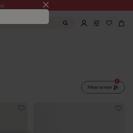
ne
2
Filtrer et trier