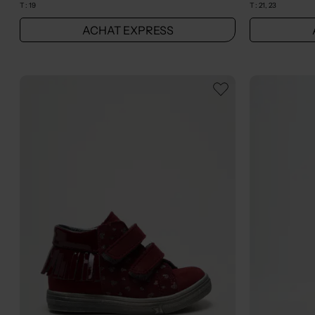
T :
19
T :
21, 23
ACHAT EXPRESS