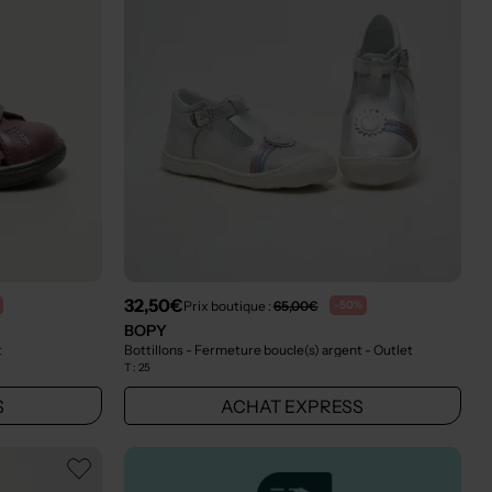
32,50€
Prix boutique :
65,00€
-50%
BOPY
t
Bottillons - Fermeture boucle(s) argent
- Outlet
T :
25
S
ACHAT EXPRESS