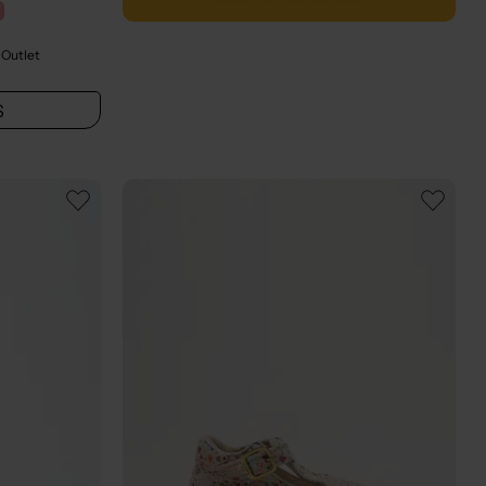
 Outlet
S