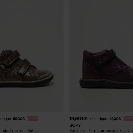
19,60€
outique :
59,00€
Prix boutique :
49,00€
-60%
-60%
BOPY
t froissé marron
- Outlet
Bottillons - Fermeture scratch violet
- 