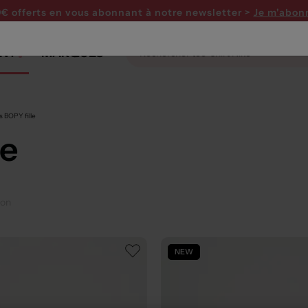
0€ offerts en vous abonnant
à notre newsletter >
Je m'abon
NT
MARQUES
ns BOPY fille
le
çon
NEW