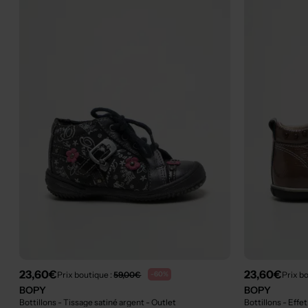
23,60€
23,60€
Prix boutique :
59,00€
Prix b
-60%
BOPY
BOPY
Bottillons - Tissage satiné argent
- Outlet
Bottillons - Effe