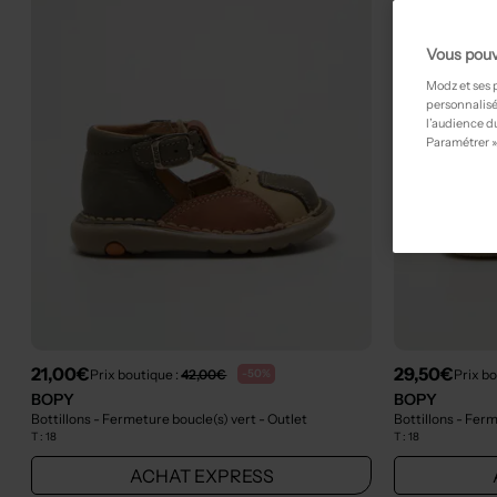
Vous pouv
Modz et ses 
personnalisé
l’audience du
Paramétrer »
21,00€
29,50€
Prix boutique :
42,00€
Prix bo
-50%
BOPY
BOPY
Bottillons - Fermeture boucle(s) vert
- Outlet
Bottillons - Fer
T :
18
T :
18
ACHAT EXPRESS