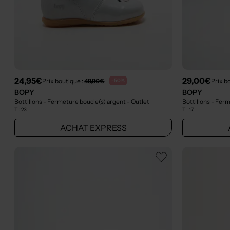
24,95€
29,00€
Prix boutique :
49,90€
Prix b
-50%
BOPY
BOPY
Bottillons - Fermeture boucle(s) argent
- Outlet
Bottillons - Fer
T :
23
T :
17
ACHAT EXPRESS