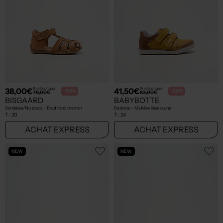
38,00€
41,50€
Prix boutique :
Prix boutique :
-50%
-50%
76,00€
83,00€
BISGAARD
BABYBOTTE
Sandales/Nu pieds - Bout rond marron
Baskets - Matière lisse jaune
T :
20
T :
24
ACHAT EXPRESS
ACHAT EXPRESS
NEW
NEW