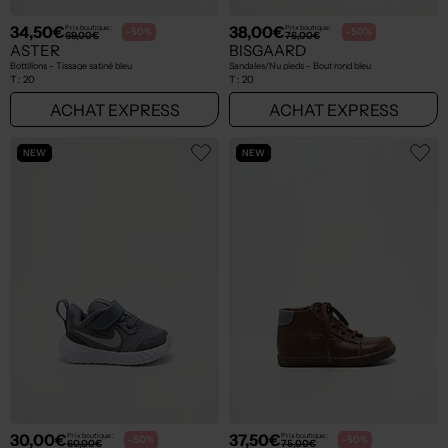
34,50€
38,00€
Prix boutique :
Prix boutique :
-50%
-50%
69,00€
76,00€
ASTER
BISGAARD
Bottillons - Tissage satiné bleu
Sandales/Nu pieds - Bout rond bleu
T :
20
T :
20
ACHAT EXPRESS
ACHAT EXPRESS
NEW
NEW
30,00€
37,50€
Prix boutique :
Prix boutique :
-50%
-50%
60,00€
75,00€