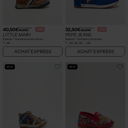
40,50€
32,50€
Prix boutique :
Prix boutique :
-50%
-50%
81,00€
65,00€
LITTLE MARY
PEPE JEANS
Baskets - Fermeture lacets marron
Baskets - Fermeture lacets bleu
T :
24
T :
33, 34, 35, ... 36
ACHAT EXPRESS
ACHAT EXPRESS
NEW
NEW