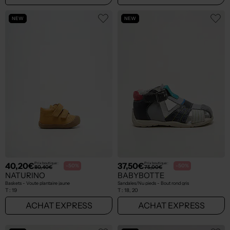
NEW
NEW
40,20€
37,50€
Prix boutique :
Prix boutique :
-50%
-50%
80,40€
75,00€
NATURINO
BABYBOTTE
Baskets - Voute plantaire jaune
Sandales/Nu pieds - Bout rond gris
T :
19
T :
18, 20
ACHAT EXPRESS
ACHAT EXPRESS