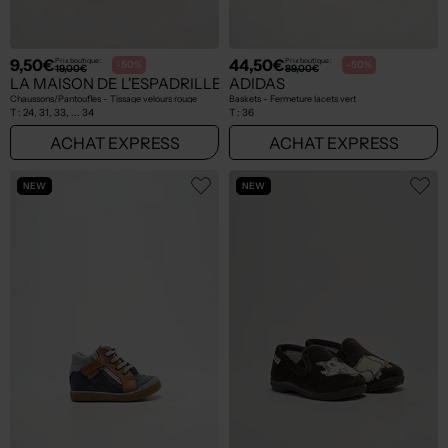
9,50€
44,50€
Prix boutique :
Prix boutique :
-50%
-50%
19,00€
89,00€
LA MAISON DE L'ESPADRILLE
ADIDAS
Chaussons/Pantoufles - Tissage velours rouge
Baskets - Fermeture lacets vert
T :
24, 31, 33, ... 34
T :
36
ACHAT EXPRESS
ACHAT EXPRESS
NEW
NEW