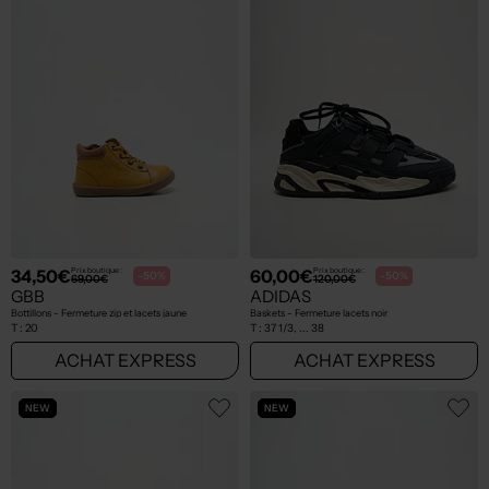
34,50€
60,00€
Prix boutique :
Prix boutique :
-50%
-50%
69,00€
120,00€
GBB
ADIDAS
Bottillons - Fermeture zip et lacets jaune
Baskets - Fermeture lacets noir
T :
20
T :
37 1/3, ... 38
ACHAT EXPRESS
ACHAT EXPRESS
NEW
NEW