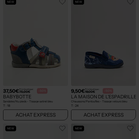
NEW
NEW
37,50€
9,50€
Prix boutique :
Prix boutique :
-50%
-50%
75,00€
19,00€
BABYBOTTE
LA MAISON DE L'ESPADRILLE
Sandales/Nu pieds - Tissage satiné bleu
Chaussons/Pantoufles - Tissage velours bleu
T :
18
T :
24
ACHAT EXPRESS
ACHAT EXPRESS
NEW
NEW