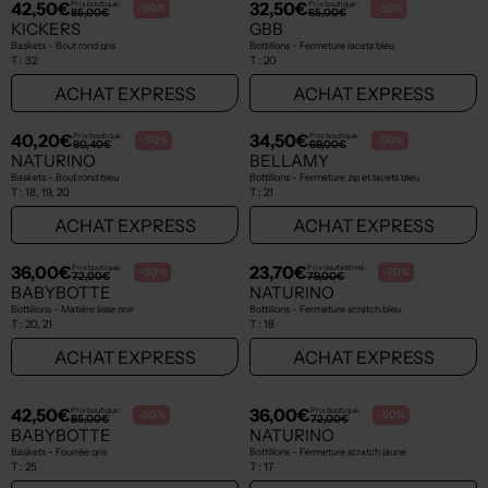
NEW
NEW
32,50€
29,50€
Prix boutique :
Prix boutique :
-50%
-50%
65,00€
59,00€
BELLAMY
BELLAMY
Bottillons - Fermeture lacets vert
Bottillons - Tissage satiné gris
T :
19
T :
20
ACHAT EXPRESS
ACHAT EXPRESS