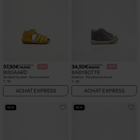
37,50€
34,50€
Prix boutique :
Prix boutique :
-50%
-50%
75,00€
69,00€
BISGAARD
BABYBOTTE
Sandales/Nu pieds - Bout rond jaune
Bottillons - Fermeture lacets gris
T :
19
T :
20
ACHAT EXPRESS
ACHAT EXPRESS
NEW
NEW