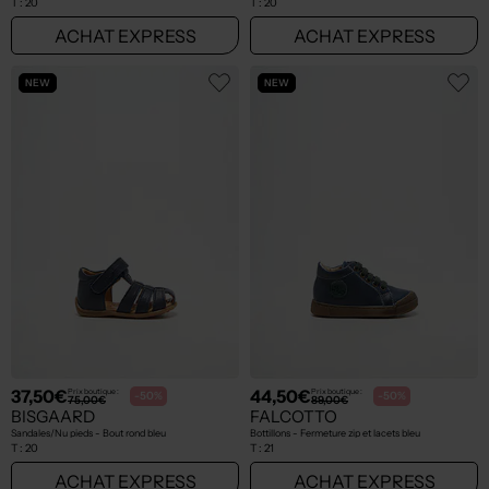
T :
20
T :
20
ACHAT EXPRESS
ACHAT EXPRESS
NEW
NEW
37,50€
44,50€
Prix boutique :
Prix boutique :
-50%
-50%
75,00€
89,00€
BISGAARD
FALCOTTO
Sandales/Nu pieds - Bout rond bleu
Bottillons - Fermeture zip et lacets bleu
T :
20
T :
21
ACHAT EXPRESS
ACHAT EXPRESS