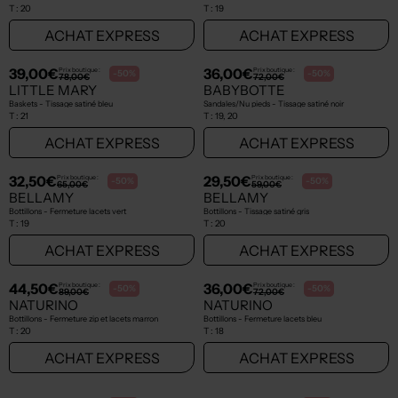
T :
20
T :
19
ACHAT EXPRESS
ACHAT EXPRESS
NEW
NEW
39,00€
36,00€
Prix boutique :
Prix boutique :
-50%
-50%
78,00€
72,00€
LITTLE MARY
BABYBOTTE
Baskets - Tissage satiné bleu
Sandales/Nu pieds - Tissage satiné noir
T :
21
T :
19, 20
ACHAT EXPRESS
ACHAT EXPRESS