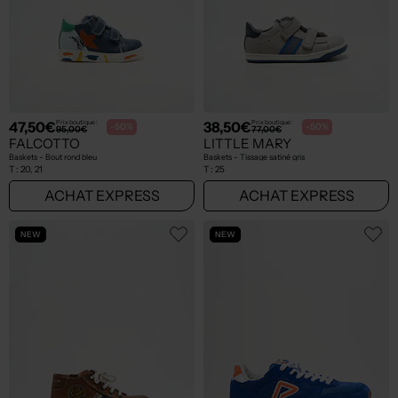
47,50€
38,50€
Prix boutique :
Prix boutique :
-50%
-50%
95,00€
77,00€
FALCOTTO
LITTLE MARY
Baskets - Bout rond bleu
Baskets - Tissage satiné gris
T :
20, 21
T :
25
ACHAT EXPRESS
ACHAT EXPRESS
NEW
NEW