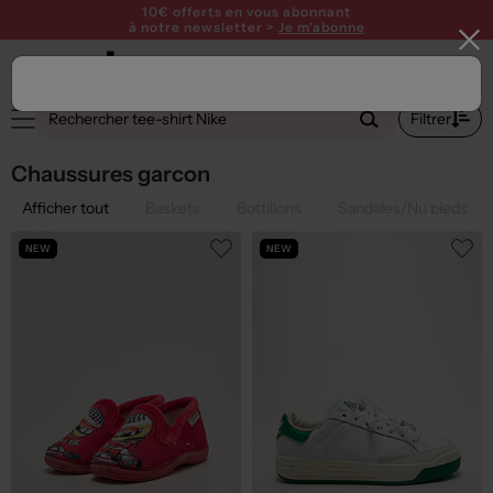
10€ offerts en vous abonnant
à notre newsletter >
Je m'abonne
1
Filtrer
Chaussures garcon
Afficher tout
Baskets
Bottillons
Sandales/Nu pieds
NEW
NEW