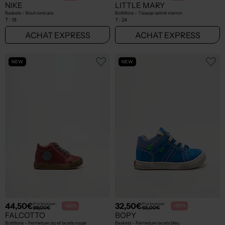
NIKE
LITTLE MARY
Baskets - Bout rond gris
Bottillons - Tissage satiné marron
T :
18
T :
24
ACHAT EXPRESS
ACHAT EXPRESS
NEW
NEW
44,50€
32,50€
Prix boutique :
Prix boutique :
-50%
-50%
89,00€
65,00€
FALCOTTO
BOPY
Bottillons - Fermeture zip et lacets rouge
Baskets - Fermeture lacets bleu