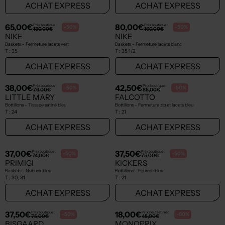
NEW
NEW
44,50€
36,00€
Prix boutique :
Prix boutique :
-50%
-50%
89,00€
72,00€
NATURINO
NATURINO
Bottillons - Fermeture zip et lacets marron
Bottillons - Fermeture lacets bleu
T :
20
T :
18
ACHAT EXPRESS
ACHAT EXPRESS
NEW
NEW