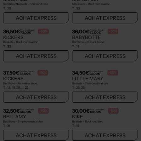
42,50€
32,50€
Prix boutique :
Prix boutique :
-50%
-50%
85,00€
65,00€
KICKERS
GBB
Baskets - Bout rond gris
Bottillons - Fermeture lacets bleu
T :
32
T :
20
ACHAT EXPRESS
ACHAT EXPRESS
NEW
NEW