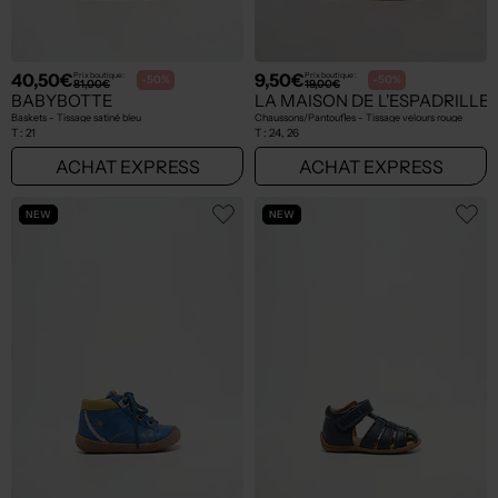
40,50€
9,50€
Prix boutique :
Prix boutique :
-50%
-50%
81,00€
19,00€
BABYBOTTE
LA MAISON DE L'ESPADRILLE
Baskets - Tissage satiné bleu
Chaussons/Pantoufles - Tissage velours rouge
T :
21
T :
24, 26
ACHAT EXPRESS
ACHAT EXPRESS
NEW
NEW