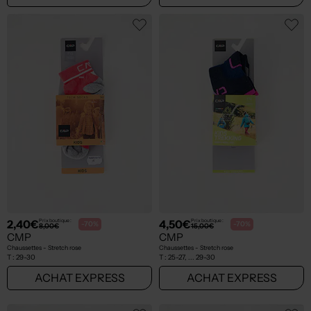
2,40€
4,50€
Prix boutique :
Prix boutique :
-70%
-70%
8,00€
15,00€
CMP
CMP
Chaussettes - Stretch rose
Chaussettes - Stretch rose
T :
29-30
T :
25-27, ... 29-30
ACHAT EXPRESS
ACHAT EXPRESS