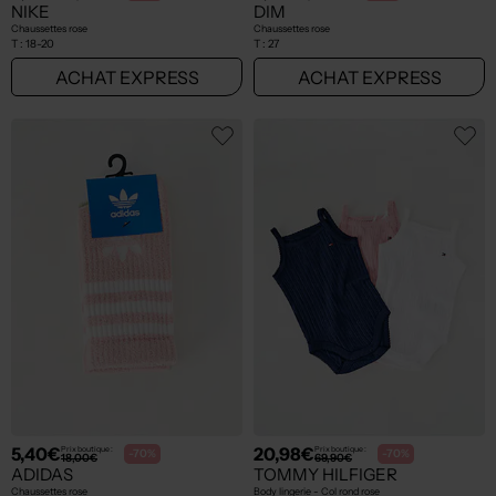
NIKE
DIM
Chaussettes rose
Chaussettes rose
T :
18-20
T :
27
ACHAT EXPRESS
ACHAT EXPRESS
5,40€
20,98€
Prix boutique :
Prix boutique :
-70%
-70%
18,00€
69,90€
ADIDAS
TOMMY HILFIGER
Chaussettes rose
Body lingerie - Col rond rose