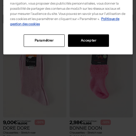
COCCINELLE
PETIT BATEAU
navigation, vous proposer des publicités personnalisées, vous donner la
Chaussettes - Imprimé animal rose
Body lingerie - Stretch rose
possibilité de partager des contenus de modz.fr sur les réseaux sociaux et
T :
18
T :
0 M
pour mesurer l’audience du site. Vous pouvez en savoir plus sur l’utilisation de
ACHAT EXPRESS
ACHAT EXPRESS
ces cookies et les paramétrer en cliquant sur « Paramétrer ».
Politique de
gestion des cookies
Paramétrer
Accepter
9,00€
2,98€
Prix boutique :
Prix boutique :
-50%
-50%
18,00€
5,95€
DORE DORE
BONNIE DOON
Chaussettes - Stretch rose
Chaussettes - Stretch rose