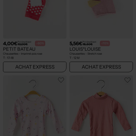
4,00€
5,56€
Prix boutique :
Prix boutique :
-60%
-70%
10,00€
18,50€
PETIT BATEAU
LOUIS*LOUISE
Chaussettes - Imprimé pois rose
Chaussettes - Stretch rose
T :
17-18
T :
12 M
ACHAT EXPRESS
ACHAT EXPRESS