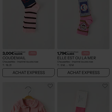
3,00€
1,79€
Prix boutique :
Prix boutique :
-70%
-70%
10,00€
5,95€
COUDEMAIL
ELLE EST OU LA MER
Chaussettes - Imprimé rayures rose
Chaussettes - Imprimé rayures rose
T :
19, 21
T :
3 M, ... 12 M
ACHAT EXPRESS
ACHAT EXPRESS