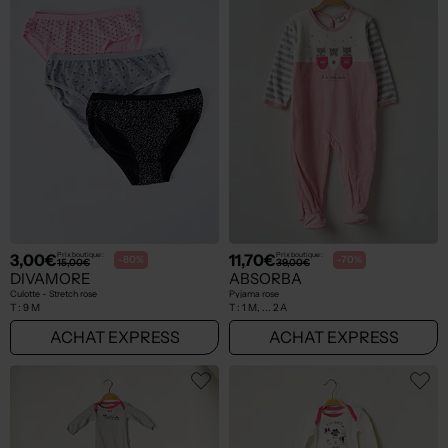
3,00€
11,70€
Prix boutique :
Prix boutique :
-80%
-70%
15,00€
39,00€
DIVAMORE
ABSORBA
Culotte - Stretch rose
Pyjama rose
T :
9 M
T :
1 M, ... 2 A
ACHAT EXPRESS
ACHAT EXPRESS