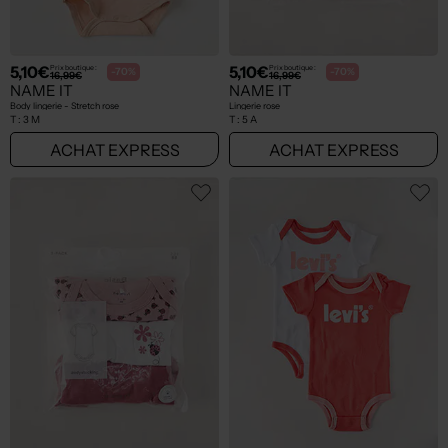
5,10€
5,10€
Prix boutique :
Prix boutique :
-70%
-70%
16,99€
16,99€
NAME IT
NAME IT
Body lingerie - Stretch rose
Lingerie rose
T :
3 M
T :
5 A
ACHAT EXPRESS
ACHAT EXPRESS