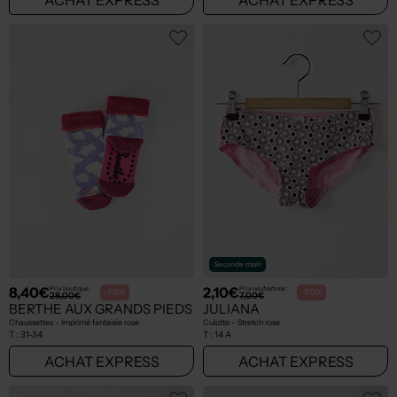
Seconde main
8,40€
2,10€
Prix boutique :
Prix neuf estimé :
-70%
-70%
28,00€
7,00€
BERTHE AUX GRANDS PIEDS
JULIANA
Chaussettes - Imprimé fantaisie rose
Culotte - Stretch rose
T :
31-34
T :
14 A
ACHAT EXPRESS
ACHAT EXPRESS