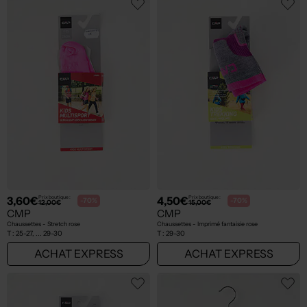
3,60€
4,50€
Prix boutique :
Prix boutique :
-70%
-70%
12,00€
15,00€
CMP
CMP
Chaussettes - Stretch rose
Chaussettes - Imprimé fantaisie rose
T :
25-27, ... 29-30
T :
29-30
ACHAT EXPRESS
ACHAT EXPRESS